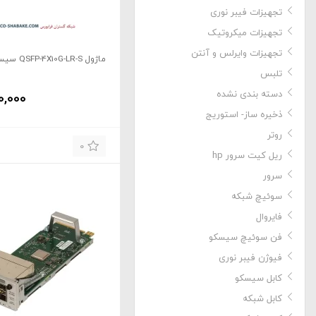
تجهیزات فیبر نوری
تجهیزات میکروتیک
تجهیزات وایرلس و آنتن
ماژول QSFP-4X10G-LR-S سیسکو
تلبس
دسته بندی نشده
0,000
ذخیره ساز- استوریج
روتر
0
ریل کیت سرور hp
سرور
سوئیچ شبکه
فایروال
فن سوئیچ سیسکو
فیوژن فیبر نوری
کابل سیسکو
کابل شبکه