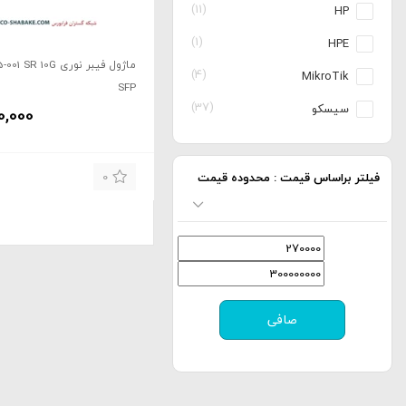
(11)
HP
(1)
HPE
ماژول فیبر نوری 10G
(4)
MikroTik
SFP
(37)
سیسکو
0,000
0
فیلتر براساس قیمت : محدوده قیمت
حداقل
حداكثر
قیمت
قيمت
صافی