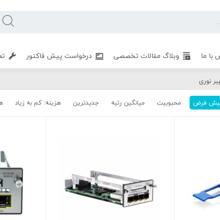
 با ما
وبلاگ مقالات تخصصی
درخواست پیش فاکتور
تع
بر نوری
یش فرض
محبوبیت
میانگین رتبه
جدیدترین
هزینه: کم به زیاد
هز