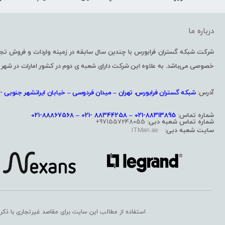
درباره ما
خصوصی می‌باشد. به علاوه این شرکت دارای شعبه ی دوم در کشور امارات در شهر 
آدرس:
شبکه گستران فرابورس، تهران – میدان فردوسی – خیابان ایرانشهر جنوبی -پل
شماره تماس:
88313895-021 – 88344258 -021 – 88867568-021
شماره تماس شعبه دبی:
971557248055+
سایت شعبه دبی:
ITMan.ae
استفاده از مطالب این سایت برای مقاصد غیرتجاری با ذکر