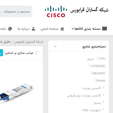
شبکه
گستران
فرابورس
دسته بندی کالاها
صفحه اصلی
درباره ما
تماس
ماژول فیبر نوری
ماژول فی
شبکه گستران فرابورس
/
دسته‌بندی نتایج
مرتب سازی بر اساس:
پ
CPU سرور
LEGRAND
NEXANS
Printer
اکسس پوینت
اکسس پوینت یوبیکیوتی
پسیو
تجهیزات voip