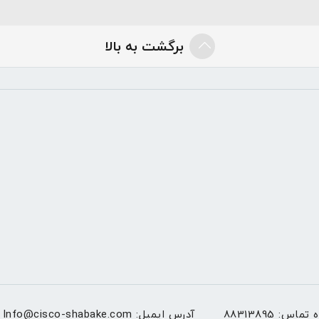
برگشت به بالا
ه تماس:
88313895
آدرس ایمیل:
Info@cisco-shabake.com