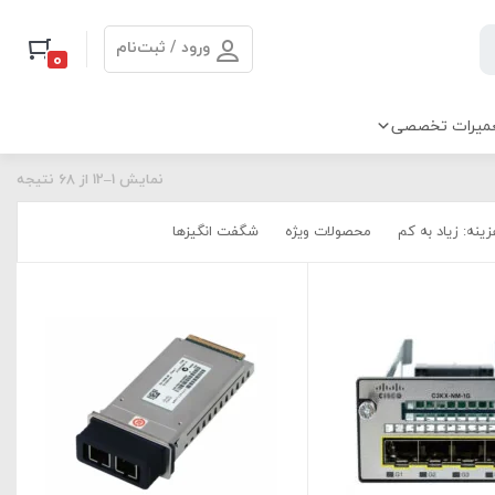
ورود / ثبت‌نام
0
میرات تخصصی
نمایش 1–12 از 68 نتیجه
ینه: زیاد به کم
محصولات ویژه
شگفت انگیزها