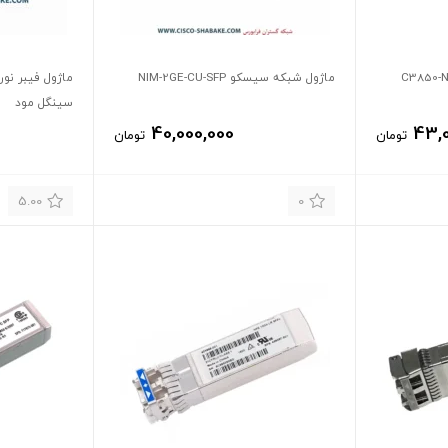
ماژول شبکه سیسکو NIM-2GE-CU-SFP
سینگل مود
40,000,000
43,
تومان
تومان
5.00
0