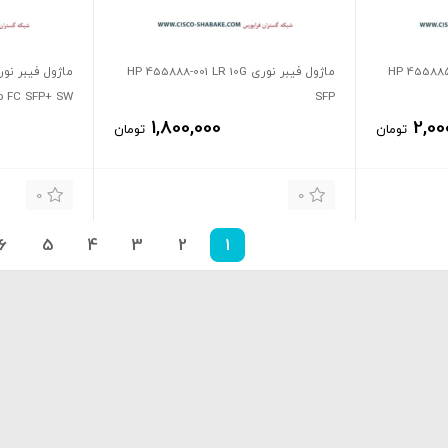
HP 455885-001 SR 
ماژول فیبر نوری HP 455888-001 LR 10G
b FC SFP+ SW
SFP
1,800,000
2,00
تومان
تومان
0
0
6
5
4
3
2
1