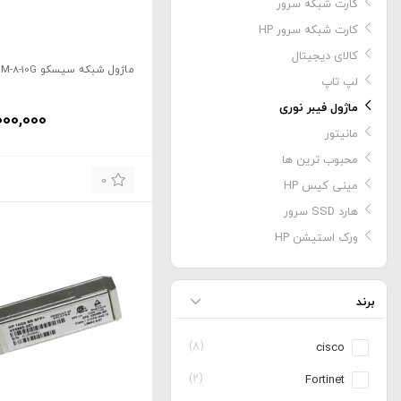
کارت شبکه سرور
کارت شبکه سرور HP
کالای دیجیتال
ماژول شبکه سیسکو C3850-NM-8-10G
لپ تاپ
ماژول فیبر نوری
000,000
مانیتور
محبوب ترین ها
0
مینی کیس HP
هارد SSD سرور
ورک استیشن HP
برند
(8)
cisco
(2)
Fortinet