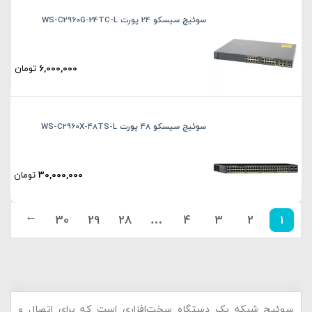
سوئیچ سیسکو 24 پورت WS-C2960G-24TC-L
6,000,000
تومان
سوئیچ سیسکو 48 پورت WS-C2960X-48TS-L
30,000,000
تومان
30
29
28
…
4
3
2
1
→
سوئیچ شبکه یک دستگاه سخت‌افزاری است که برای اتصال و