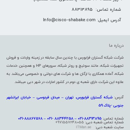
شماره تماس: 
88313895
آدرس ایمیل: 
Info@cisco-shabake.com
درباره ما
شرکت شبکه گستران فرابورس با چندین سال سابقه در زمینه واردات و فروش
تجهیزات شبکه، مانند سوئیچ و روتر شبکه، سرورهای HP و همچنین خدمات
شبکه، آماده همکاری با ارگان ها و شرکت های دولتی و خصوصی می‌باشد. به
علاوه این شرکت دارای شعبه ی دوم در کشور امارات در شهر دبی میباشد.
آدرس:
شبکه گستران فرابورس، تهران – میدان فردوسی – خیابان ایرانشهر
جنوبی -پلاک 59
شماره تماس:
88313895-021 – 88344258 -021 – 88867568-021
شماره تماس شعبه دبی:
971557248055+
سایت شعبه دبی:
ITMan.ae