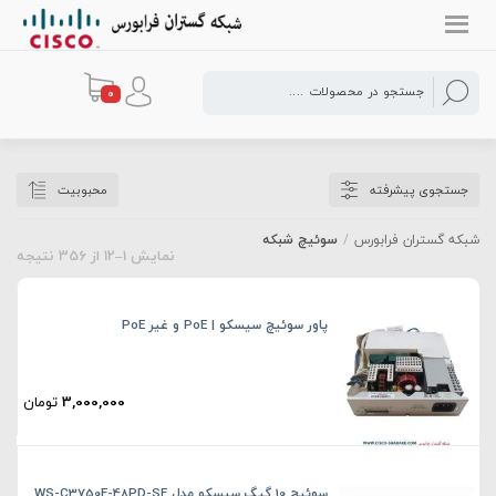
0
سوئیچ شبکه
جستجوی پیشرفته
محبوبیت
شبکه گستران فرابورس
/
سوئیچ شبکه
نمایش 1–12 از 356 نتیجه
پاور سوئیچ سیسکو | PoE و غیر PoE
3,000,000
تومان
سوئیچ 10 گیگ سیسکو مدل WS-C3750E-48PD-SF