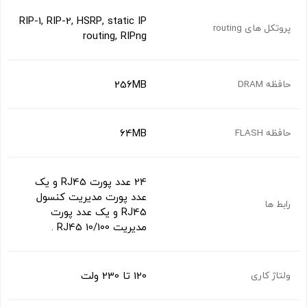
RIP-1, RIP-2, HSRP, static IP
پروتکل های routing
routing, RIPng
256MB
حافظه DRAM
64MB
حافظه FLASH
24 عدد پورت RJ45 و یک
عدد پورت مدیریت کنسول
رابط ها
RJ45 و یک عدد پورت
مدیریت 10/100 RJ45 .
120 تا 230 ولت
ولتاژ کاری