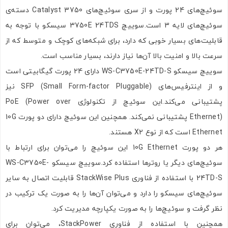
سوئیچ‌های 24 پورت و از سری سوئیچ‌های Catalyst 3750 دسته‌ی
سوئیچ‌های لایه 3 است.سوییچ 3750E 24TDS سیسکو با توجه به
قابلیت‌های بسیار خوبی که دارد، برای شبکه‌های کوچک و متوسط که از
سرعت بالا و امنیت بالا آن‌ها نیاز دارند، بسیار مناسب است.
سوییچ سیسکو WS-C3750E-24TD-S دارای 24 پورت گیگابیتی است
و از اینترفیس‌های SFP (Small Form-factor Pluggable) نیز
پشتیبانی می‌کند.این سوئیچ از تکنولوژی PoE (Power over
Ethernet) پشتیبانی نمی‌کند. همچنین این سوئیچ دارای دو پورت 10G
Ethernet است که از نوع X2 هستند.
هر دو پورت 10G Ethernet این سوئیچ را می‌توان برای ارتباط با
سوئیچ‌های دیگر یا روترها استفاده کرد.سوییچ سیسکو WS-C3750E-
24TD-S با استفاده از فناوری StackWise Plus قابلیت اتصال به سایر
سوئیچ‌های سیسکو را دارد و می‌توان آن‌ها را به صورت یک ترکیب در
نظر گرفت و سوئیچ‌ها را به صورت یکپارچه مدیریت کرد.
همچنین با استفاده از فناوری StackPower، می‌توان برای