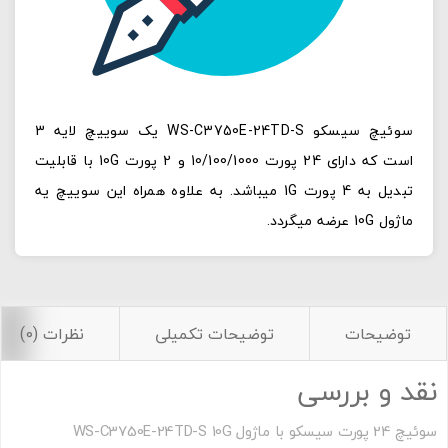
سوئیچ سیسکو WS-C3750E-24TD-S یک سوییچ لایه 3
است که دارای 24 پورت 10/100/1000 و 2 پورت 10G با قابلیت
تبدیل به 4 پورت 1G میباشد. به علاوه همراه این سوییچ یه
ماژول 10G عرضه میگردد.
توضیحات
توضیحات تکمیلی
نظرات (0)
نقد و بررسی
سوئیچ 24 پورت سیسکو با ماژول WS-C3750E-24TD-S 10G