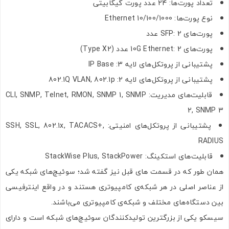
تعداد پورت‌ها: 24 عدد پورت گیگابیتی
نوع پورت‌ها: 10/100/1000 Ethernet
اشتراک گذاری در شبکه های اجتماعی
پورت‌های SFP: 2 عدد
پورت‌های 10G Ethernet: 2 عدد (Type X2)
پشتیبانی از پروتکل‌های لایه 3: IP Base
پشتیبانی از پروتکل‌های لایه 2: 802.1Q VLAN, 802.1p
ارسال به ایمیل
قابلیت‌های مدیریت: CLI, SNMP, Telnet, RMON, SNMP 1, SNMP
2, SNMP 3
پشتیبانی از پروتکل‌های امنیتی: SSH, SSL, 802.1x, TACACS+,
ارسال
RADIUS
قابلیت‌های استکینگ: StackWise Plus, StackPower
همان طور که در قسمت های قبل نیز گفته شد؛ سوئیچ‌های شبکه یکی
از عناصر اصلی در هر شبکه‌ی کامپیوتری هستند و در واقع اینترفیسی
بین دستگاه‌های مختلف و شبکه‌ی کامپیوتری می‌باشند.
سیسکو یکی از بزرگترین تولیدکنندگان سوئیچ‌های شبکه است و دارای