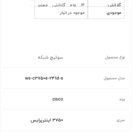
گارانتی:
12 ماه گارانتی معتبر
موجودی:
موجود در انبار
شبکه گستران فرابورس
سوئیچ شبکه
نوع محصول
ws-c3750e-24td-s
مدل محصول
cisco
برند
3750 اینترپرایس
سری