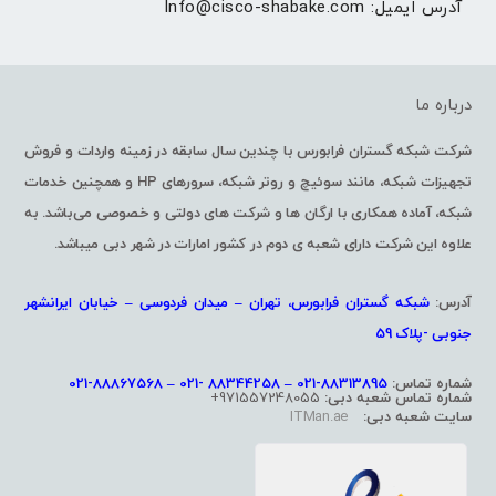
آدرس ایمیل: 
Info@cisco-shabake.com
درباره ما
شرکت شبکه گستران فرابورس با چندین سال سابقه در زمینه واردات و فروش
تجهیزات شبکه، مانند سوئیچ و روتر شبکه، سرورهای HP و همچنین خدمات
شبکه، آماده همکاری با ارگان ها و شرکت های دولتی و خصوصی می‌باشد. به
علاوه این شرکت دارای شعبه ی دوم در کشور امارات در شهر دبی میباشد.
آدرس:
شبکه گستران فرابورس، تهران – میدان فردوسی – خیابان ایرانشهر
جنوبی -پلاک 59
شماره تماس:
88313895-021 – 88344258 -021 – 88867568-021
شماره تماس شعبه دبی:
971557248055+
سایت شعبه دبی:
ITMan.ae