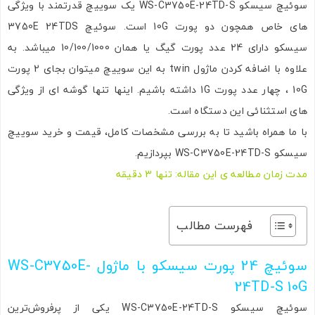
سوئیچ سیسکو WS-C3750E-24TD-S یک سوییچ قدرتمند با ویژگی
های خاص همچون دو پورت 10G است. سوئیچ 3750E 24TDS
سیسکو دارای 24 عدد پورت گیگ یا همان 10/100/1000 میباشد. به
علاوه با اضافه کردن ماژول twin به این سوییچ میتوان بجای 2 پورت
10G ، چهار عدد پورت 1G داشته باشیم. اینها تنها گوشه ای از ویژگی
های استثنائی این دستگاه است.
با ما همراه باشید تا به بررسی مشخصات کامل، قیمت و خرید سوییچ
سیسکو WS-C3750E-24TD-S بپردازیم.
مدت زمان مطالعه ی این مقاله: تنها 3 دقیقه
فهرست مطالب
سوئیچ 24 پورت سیسکو با ماژول WS-C3750E-
24TD-S 10G
سوئیچ سیسکو WS-C3750E-24TD-S یکی از پرفروش‌ترین