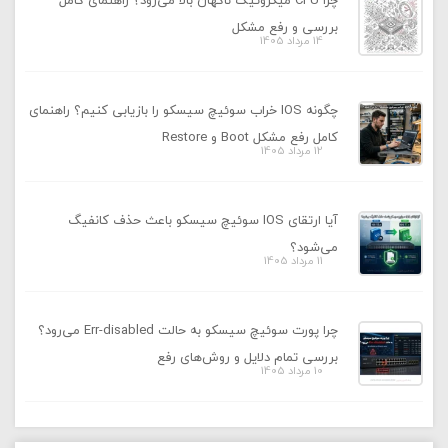
چرا CPU میکروتیک ناگهان بالا می‌رود؟ راهنمای کامل
بررسی و رفع مشکل
14 مرداد 1405
چگونه IOS خراب سوئیچ سیسکو را بازیابی کنیم؟ راهنمای
کامل رفع مشکل Boot و Restore
12 مرداد 1405
آیا ارتقای IOS سوئیچ سیسکو باعث حذف کانفیگ
می‌شود؟
11 مرداد 1405
چرا پورت سوئیچ سیسکو به حالت Err-disabled می‌رود؟
بررسی تمام دلایل و روش‌های رفع
10 مرداد 1405