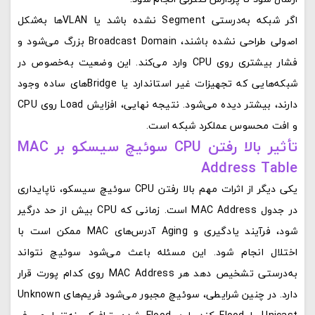
اگر شبکه به‌درستی Segment نشده باشد یا VLANها به‌شکل
اصولی طراحی نشده باشند، Broadcast Domain بزرگ می‌شود و
فشار بیشتری روی CPU وارد می‌کند. این وضعیت به‌خصوص در
شبکه‌هایی که تجهیزات غیر استاندارد یا Bridgeهای ساده وجود
دارند، بیشتر دیده می‌شود. نتیجه نهایی، افزایش Load روی CPU
و افت محسوس عملکرد شبکه است.
تأثیر بالا رفتن CPU سوئیچ سیسکو بر MAC
Address Table
یکی دیگر از اثرات مهم بالا رفتن CPU سوئیچ سیسکو، ناپایداری
در جدول MAC Address است. زمانی که CPU بیش از حد درگیر
شود، فرآیند یادگیری و Aging آدرس‌های MAC ممکن است با
اختلال انجام شود. این مسئله باعث می‌شود سوئیچ نتواند
به‌درستی تشخیص دهد هر MAC Address روی کدام پورت قرار
دارد. در چنین شرایطی، سوئیچ مجبور می‌شود فریم‌های Unknown