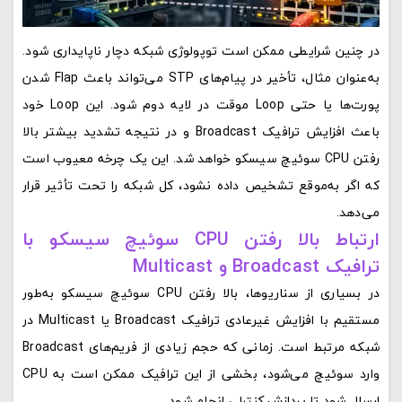
در چنین شرایطی ممکن است توپولوژی شبکه دچار ناپایداری شود.
به‌عنوان مثال، تأخیر در پیام‌های STP می‌تواند باعث Flap شدن
پورت‌ها یا حتی Loop موقت در لایه دوم شود. این Loop خود
باعث افزایش ترافیک Broadcast و در نتیجه تشدید بیشتر بالا
رفتن CPU سوئیچ سیسکو خواهد شد. این یک چرخه معیوب است
که اگر به‌موقع تشخیص داده نشود، کل شبکه را تحت تأثیر قرار
می‌دهد.
ارتباط بالا رفتن CPU سوئیچ سیسکو با
ترافیک Broadcast و Multicast
در بسیاری از سناریوها، بالا رفتن CPU سوئیچ سیسکو به‌طور
مستقیم با افزایش غیرعادی ترافیک Broadcast یا Multicast در
شبکه مرتبط است. زمانی که حجم زیادی از فریم‌های Broadcast
وارد سوئیچ می‌شود، بخشی از این ترافیک ممکن است به CPU
ارسال شود تا پردازش کنترلی انجام شود.