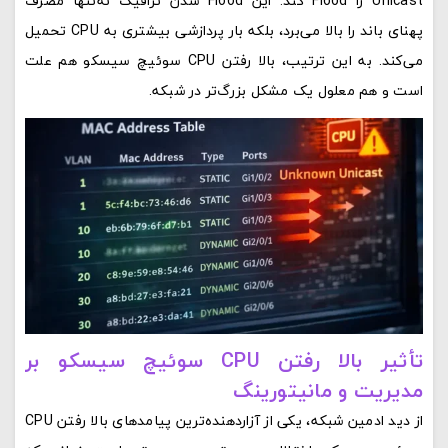
Unicast را Flood کند. این Flood شدن ترافیک نه‌تنها مصرف
پهنای باند را بالا می‌برد، بلکه بار پردازشی بیشتری به CPU تحمیل
می‌کند. به این ترتیب، بالا رفتن CPU سوئیچ سیسکو هم علت
است و هم معلول یک مشکل بزرگ‌تر در شبکه.
تأثیر بالا رفتن CPU سوئیچ سیسکو بر
مدیریت و مانیتورینگ
از دید ادمین شبکه، یکی از آزاردهنده‌ترین پیامدهای بالا رفتن CPU