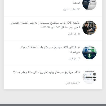
است؟
13 ساعت قبل
چگونه IOS خراب سوئیچ سیسکو را بازیابی کنیم؟ راهنمای
کامل رفع مشکل Boot و Restore
5 روز قبل
آیا ارتقای IOS سوئیچ سیسکو باعث حذف کانفیگ
می‌شود؟
7 روز قبل
کدام سوئیچ سیسکو برای دوربین مداربسته بهتر است؟
2 هفته قبل