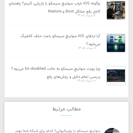
چگونه IOS خراب سوئیچ سیسکو را بازیابی کنیم؟ راهنمای
کامل رفع مشکل Boot و Restore
12 مرداد 1405
آیا ارتقای IOS سوئیچ سیسکو باعث حذف کانفیگ
می‌شود؟
11 مرداد 1405
چرا پورت سوئیچ سیسکو به حالت Err-disabled می‌رود؟
بررسی تمام دلایل و روش‌های رفع
10 مرداد 1405
مطالب مرتبط
سوئیچ سیسکو یا یوبیکیوتی؟ کدام برای شبکه شما بهتر