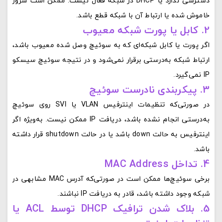
دسترسی ندارد یا DHCP در شبکه فعال نیست. ممکن است سرور
خاموش شده یا ارتباط آن با شبکه قطع باشد.
2. کابل یا پورت شبکه معیوب
اگر پورت یا کابل شبکه‌ای که به سوئیچ وصل شده معیوب باشد،
ارتباط شبکه به‌درستی برقرار نمی‌شود و در نتیجه سوئیچ سیسکو
IP نمی‌گیرد.
3. پیکربندی نادرست سوئیچ
در صورتی‌که تنظیمات اینترفیس VLAN یا SVI روی سوئیچ
به‌درستی انجام نشده باشد، دریافت IP ممکن نیست. به‌ویژه اگر
اینترفیس به حالت down باشد یا در حالت shutdown قرار داشته
باشد.
4. تداخل MAC Address
برخی سوئیچ‌ها ممکن است در صورتی‌که آدرس MAC مشابهی در
شبکه وجود داشته باشد، قادر به دریافت IP نباشند.
5. بلاک شدن ترافیک DHCP توسط ACL یا