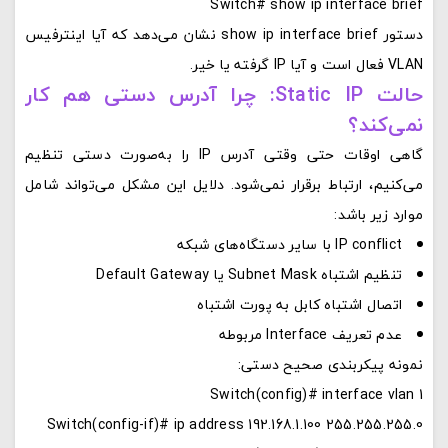
Switch# show ip interface brief
دستور
show ip interface brief
نشان می‌دهد که آیا اینترفیس
VLAN فعال است و آیا IP گرفته یا خیر.
حالت Static IP: چرا آدرس دستی هم کار
نمی‌کند؟
گاهی اوقات حتی وقتی آدرس IP را به‌صورت دستی تنظیم
می‌کنیم، ارتباط برقرار نمی‌شود. دلایل این مشکل می‌تواند شامل
موارد زیر باشد:
IP conflict با سایر دستگاه‌های شبکه
تنظیم اشتباه Subnet Mask یا Default Gateway
اتصال اشتباه کابل به پورت اشتباه
عدم تعریف Interface مربوطه
نمونه پیکربندی صحیح دستی:
Switch(config)# interface vlan 1
Switch(config-if)# ip address 192.168.1.100 255.255.255.0