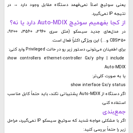
یعنی سوئیچ اصلاً نمی‌فهمد دستگاه مقابل وجود دارد → در
نتیجه IP نمی‌گیرد.
از کجا بفهمیم سوئیچ Auto-MDIX دارد یا نه؟
در مدل‌های جدید سیسکو (مثل سری 2960، 3560، 9200،
CBS350 و…) این ویژگی اکثراً فعال است.
برای اطمینان می‌تونی دستور زیر رو در حالت Privileged وارد کنی:
show controllers ethernet-controller Gx/y phy | include 
Auto-MDIX
یا به صورت کلی‌تر:
show interface Gx/y status
اگر دستگاه از Auto-MDIX پشتیبانی نکند، باید حتماً کابل مناسب
استفاده کنی.
جمع‌بندی
اگر با مشکلی مواجه شدید که سوئیچ سیسکو IP نمی‌گیرد، مراحل
زیر را حتماً بررسی کنید: