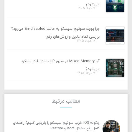
می‌شود؟
11 مرداد 1405
چرا پورت سوئیچ سیسکو به حالت Err-disabled می‌رود؟
بررسی تمام دلایل و روش‌های رفع
10 مرداد 1405
آیا Mixed Memory در سرور HP باعث افت عملکرد
می‌شود؟
7 مرداد 1405
مطالب مرتبط
چگونه IOS خراب سوئیچ سیسکو را بازیابی کنیم؟ راهنمای
کامل رفع مشکل Boot و Restore