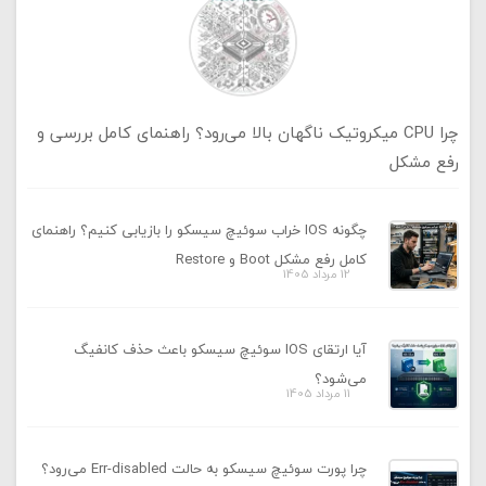
چرا CPU میکروتیک ناگهان بالا می‌رود؟ راهنمای کامل بررسی و
رفع مشکل
چگونه IOS خراب سوئیچ سیسکو را بازیابی کنیم؟ راهنمای
کامل رفع مشکل Boot و Restore
12 مرداد 1405
آیا ارتقای IOS سوئیچ سیسکو باعث حذف کانفیگ
می‌شود؟
11 مرداد 1405
چرا پورت سوئیچ سیسکو به حالت Err-disabled می‌رود؟