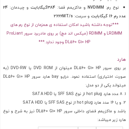
نوع رم:
NVDIMM
و ماکزیمم فضا:
384گیگابایت
و چیدمان:
24
عدد رم 16 گیگابایت
و سرعت:
2666MT/s
***توجه داشته باشید امکان استفاده ی همزمان از نوع رم های
LRDIMM و RDIMM (میکس اند مچ) بر روی مادربرد سرور ProLiant
DL560 G10 HP وجود ندارد.***
هارد
بر روی سرور DL560 G10 HP میتوان از DVD ROM یا DVD-RW (به
صورت اختیاری) استفاده نمود. درایو bay هارد سرور DL560 G10 HP
میتواند یکی از دو مدل:
8 عدد هارد hot plug از نوع SFF SAS یا SATA HDD
و یا 16 عدد هارد hot plug از نوع SFF SAS یا SATA HDD
باشد و ماکزیمم فضای داخلی سرور DL560 G10 HP نیز به شرح و نوع
هارد زیر میباشد: