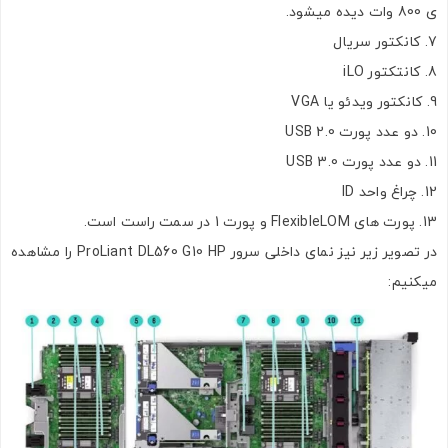
ی 800 وات دیده میشود.
کانکتور سریال
کانتکتور iLO
کانکتور ویدئو یا VGA
دو عدد پورت USB 2.0
دو عدد پورت USB 3.0
چراغ واحد ID
پورت های FlexibleLOM و پورت 1 در سمت راست است.
در تصویر زیر نیز نمای داخلی سرور ProLiant DL560 G10 HP را مشاهده
میکنیم: