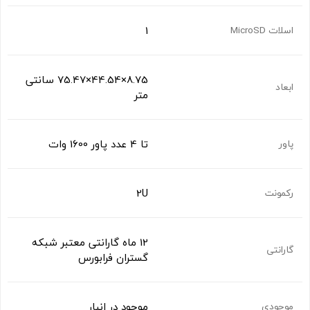
1
اسلات MicroSD
8.75×44.54×75.47 سانتی
ابعاد
متر
تا 4 عدد پاور 1600 وات
پاور
2U
رکمونت
12 ماه گارانتی معتبر شبکه
گارانتی
گستران فرابورس
موجود در انبار
موجودی