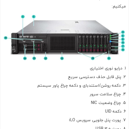
میکنیم:
درایو نوری اختیاری
پنل قابل حذف دسترسی سریع
دکمه روشن/استندبای و دکمه چراغ پاور سیستم
چراغ سلامت سرور
چراغ وضعیت NIC
دکمه UID
پورت پنل جلویی سرویس iLO
پورت USB 3.0