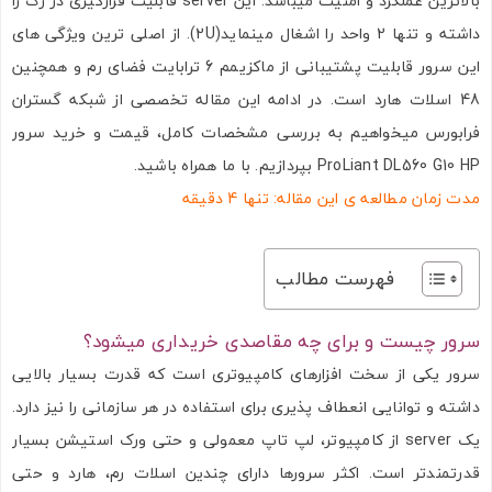
بالاترین عملکرد و امنیت میباشد. این server قابلیت قرارگیری در رک را
داشته و تنها 2 واحد را اشغال مینماید(2U). از اصلی ترین ویژگی های
این سرور قابلیت پشتیبانی از ماکزیمم 6 ترابایت فضای رم و همچنین
48 اسلات هارد است. در ادامه این مقاله تخصصی از شبکه گستران
فرابورس میخواهیم به بررسی مشخصات کامل، قیمت و خرید سرور
ProLiant DL560 G10 HP بپردازیم. با ما همراه باشید.
مدت زمان مطالعه ی این مقاله: تنها 4 دقیقه
فهرست مطالب
سرور چیست و برای چه مقاصدی خریداری میشود؟
سرور یکی از سخت افزارهای کامپیوتری است که قدرت بسیار بالایی
داشته و توانایی انعطاف پذیری برای استفاده در هر سازمانی را نیز دارد.
یک server از کامپیوتر، لپ تاپ معمولی و حتی ورک استیشن بسیار
قدرتمندتر است. اکثر سرورها دارای چندین اسلات رم، هارد و حتی