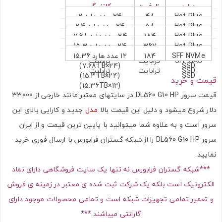
درایو
ظرفیت
کانفیگ
Hot Plug
48
24 عدد هارد 2
Hot Plug
58
24 عدد هارد 2.4
SFF SATA
ترابایت
ترابایت (24x2TB)
Hot Plug
184
24 عدد هارد 7.68
SFF SAS
ترابایت
ترابایت
HDD
Hot Plug
367
24 عدد هارد 15.3
SFF SATA
ترابایت
ترابایت
HDD
SFF NVMe
184
(24×2.4TB)
12 عدد هارد 15.36
SFF SAS
ترابایت
ترابایت
(24×7.68TB)
SSD
SSD
ترابایت
ترابایت
(24×15.3TB)
SSD
قیمت و خرید
(12×15.36TB)
قیمت سرور DL560 G10 HP در سایتهای معتبر مانند خارجی از 33000
دلار شروع میشود و دلیل این قیمت بالا
مدل
جدید و کارایی بالای این
سرور است و به علاوه شما میتوانید با پایین ترین قیمت و از ایران
سرور DL560 G10 HP را از شبکه گستران فرابورس با ارسال فوری خرید
نمایید.
***شبکه گستران فرابورس نه تنها یک سایت فروشگاهی دارای نماد
الکترونیک است بلکه یک شرکت ثبت شده ی معتبر در زمینه ی فروش
و تعمیر تمامی تجهیزات شبکه است و تمامی محصولات موجود دارای
گارانتی میباشند.**
*