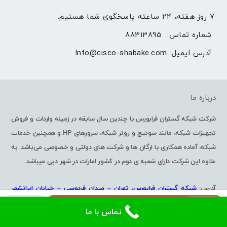
۷ روز هفته، ۲۴ ساعته پاسخگوی شما هستیم.
شماره تماس: 
88313895
آدرس ایمیل: 
Info@cisco-shabake.com
درباره ما
شرکت شبکه گستران فرابورس با چندین سال سابقه در زمینه واردات و فروش
تجهیزات شبکه، مانند سوئیچ و روتر شبکه، سرورهای HP و همچنین خدمات
شبکه، آماده همکاری با ارگان ها و شرکت های دولتی و خصوصی می‌باشد. به
علاوه این شرکت دارای شعبه ی دوم در کشور امارات در شهر دبی میباشد.
آدرس:
شبکه گستران فرابورس، تهران – میدان فردوسی – خیابان ایرانشهر
سرور
جنوبی -پلاک 59
افزودن به سبد خرید
تماس با ما
ProLiant
DL560
شماره تماس:
88313895-021 – 88344258 -021 – 88867568-021