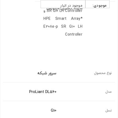
گارانتی:
12 ماه گارانتی معتبر
Smart Array E208i-p
موجودی:
موجود در انبار
شبکه گستران فرابورس
SR G10 LH Controller و
HPE Smart Array
*
E208e-p SR G10 LH
Controller
سرور شبکه
نوع محصول
ProLiant DL560
مدل
G10
نسل