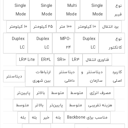
نوع
Single
Multi
Single
Single
فیبر
Mode
Mode
Mode
Mode
برد انتقال
10 کیلومتر
100 متر
25 کیلومتر
10 کیلومتر
نوع
Duplex
MPO-
Duplex
Duplex
کانکتور
LC
24
LC
LC
فناوری انتقال
LR4
SR10
ER4L
LR4 Lite
کاربرد
دیتاسنتر و
دیتاسنتر
ارتباطات
دیتاسنتر
اصلی
سازمان
داخلی
بین شهری
مصرف انرژی
متوسط
متوسط
بالاتر
پایین‌تر
هزینه تقریبی
متوسط
پایین‌تر
بالاتر
متوسط
مناسب برای Backbone
بله
خیر
بله
بله