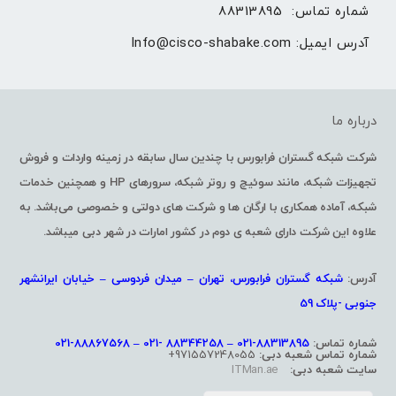
شماره تماس: 
88313895
آدرس ایمیل: 
Info@cisco-shabake.com
درباره ما
شرکت شبکه گستران فرابورس با چندین سال سابقه در زمینه واردات و فروش
تجهیزات شبکه، مانند سوئیچ و روتر شبکه، سرورهای HP و همچنین خدمات
شبکه، آماده همکاری با ارگان ها و شرکت های دولتی و خصوصی می‌باشد. به
علاوه این شرکت دارای شعبه ی دوم در کشور امارات در شهر دبی میباشد.
آدرس:
شبکه گستران فرابورس، تهران – میدان فردوسی – خیابان ایرانشهر
جنوبی -پلاک 59
شماره تماس:
88313895-021 – 88344258 -021 – 88867568-021
شماره تماس شعبه دبی:
971557248055+
سایت شعبه دبی:
ITMan.ae