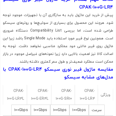
CPAK-100G-LR4
پیش از خرید این ماژول باید به سازگاری آن با تجهیزات موجود توجه
اشتراک گذاری در شبکه های اجتماعی
شود. هرچند این محصول برای بسیاری از سوئیچ‌ها و روترهای سیسکو
طراحی شده است، اما بررسی Compatibility List دستگاه ضروری
است. همچنین نوع فیبر مورد استفاده باید Single Mode باشد زیرا این
ماژول روی فیبر مالتی مود عملکرد مناسبی نخواهد داشت. توجه به
ارسال به ایمیل
اصالت کالا نیز اهمیت بالایی دارد زیرا نمونه‌های غیراصل موجود در بازار
ممکن است عملکرد ضعیف‌تر و طول عمر کمتری داشته باشند.
مقایسه ماژول فیبر نوری سیسکو CPAK-100G-LR4 با
ارسال
مدل‌های مشابه سیسکو
CPAK-
CPAK-
CPAK-
CPAK-
ویژگی
100G-LR4L
100G-ER4L
100G-SR10
100G-LR4
سرعت
100Gbps
100Gbps
100Gbps
100Gbps