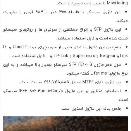
Monitoring یا عیب یاب دیجیتال است.
این ماژول سیسکو تا فاصله 300 متر یا 984 فوتی را ساپورت
میکند.
این ماژول SFP با انواع مختلفی از سوئیچ ها و روترهای سیسکو
تست شده است و قابل استفاده میباشد.
همچنین این ماژول با مدل هایی از سوییچهای برند Ubiquiti و D-
Link و Netgear و Supermicro و TP-Link و… قابل استفاده است.
طول عمر ماژول SFP FEt-10G سیسکو بسیار بالا میباشد و به این
نوع ماژولها Lifetime گفته میشود.
این ماژول دارای MTBF معادل 498,745,585 ساعت است.
استاندارد منطبق بر این ماژول IEEE 802.3ae 10Gbit/s سیسکو
است.
جنس بدنه این ماژول استیل است.