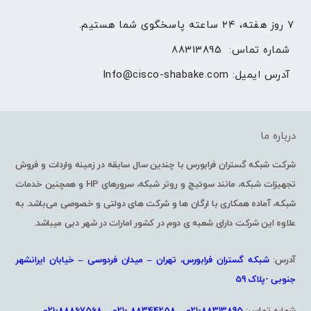
۷ روز هفته، ۲۴ ساعته پاسخگوی شما هستیم.
شماره تماس: 
88313895
آدرس ایمیل: 
Info@cisco-shabake.com
درباره ما
شرکت شبکه گستران فرابورس با چندین سال سابقه در زمینه واردات و فروش
تجهیزات شبکه، مانند سوئیچ و روتر شبکه، سرورهای HP و همچنین خدمات
شبکه، آماده همکاری با ارگان ها و شرکت های دولتی و خصوصی می‌باشد. به
علاوه این شرکت دارای شعبه ی دوم در کشور امارات در شهر دبی میباشد.
آدرس:
شبکه گستران فرابورس، تهران – میدان فردوسی – خیابان ایرانشهر
جنوبی -پلاک 59
شماره تماس:
88313895-021 – 88344258 -021 – 88867568-021