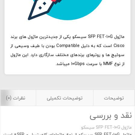
ماژول SFP FET-10G سیسکو یکی از جدیدترین ماژول های برند
Cisco است که به دلیل Compatible بودن با طیف وسیعی از
سوئیچ ها و روترهای برندهای مختلف سازگاری دارد. این ماژول
از نوع MMF با سرعت 10Gbps میباشد.
توضیحات
توضیحات تکمیلی
نظرات (0)
نقد و بررسی
ماژول SFP FET-10G سیسکو
ماژول SFP FET-10G سیسکو از نوع ماژولهای کامپتیبل و SFP+ است