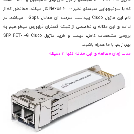
که با سوئیچهایی سیسکو نظیر Nexus 2000 کار میکند. همانطور که از
نام این ماژول Cisco پیداست سرعت آن معادل 10Gbps میباشد. در
ادامه ی این مقاله ی تخصصی از شبکه گستران فرابورس میخواهیم به
بررسی مشخصات کامل، قیمت و خرید ماژول SFP FET-10G Cisco
بپردازیم. با ما همراه باشید.
مدت زمان مطالعه ی این مقاله: تنها 3 دقیقه