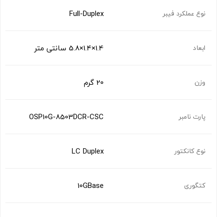
Full-Duplex
نوع عملکرد فیبر
1.4×1.4×5.8 سانتی متر
ابعاد
20 گرم
وزن
OSP10G-8503DCR-CSC
پارت نامبر
LC Duplex
نوع کانکتور
10GBase
کتگوری