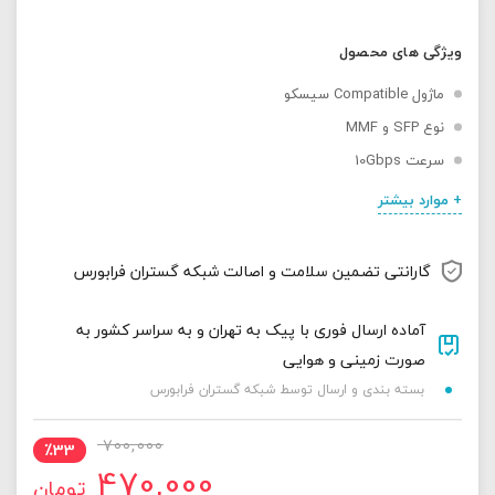
ویژگی های محصول
ماژول Compatible سیسکو
نوع SFP و MMF
سرعت 10Gbps
+ موارد بیشتر
گارانتی تضمین سلامت و اصالت شبکه گستران فرابورس
آماده ارسال فوری با پیک به تهران و به سراسر کشور به
صورت زمینی و هوایی
بسته بندی و ارسال توسط شبکه گستران فرابورس
قیمت
قیمت
700,000
٪
33
470,000
تومان