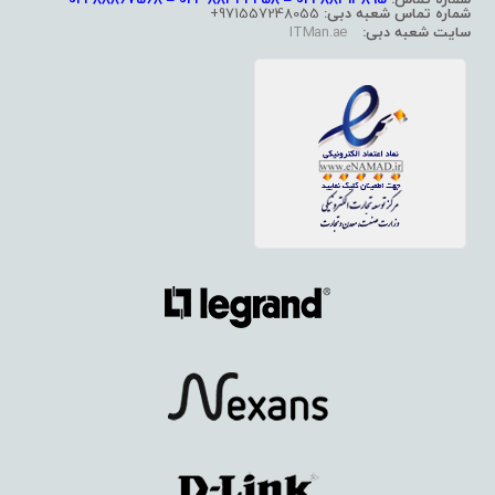
شماره تماس شعبه دبی:
971557248055+
سایت شعبه دبی:
ITMan.ae