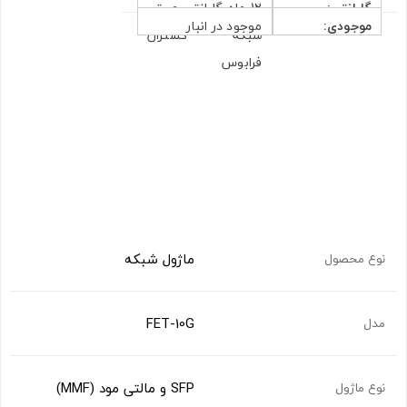
گارانتی:
12 ماه گارانتی معتبر
موجودی:
موجود در انبار
شبکه گستران
فرابوس
ماژول شبکه
نوع محصول
FET-10G
مدل
SFP و مالتی مود (MMF)
نوع ماژول