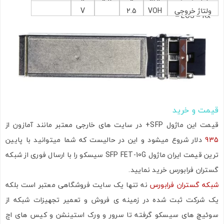
ولتاژ خروجی
VOL
0
0.5
V
خروجی
ولتاژ خروجی
VOH
2.5
V
AC
LOS – Rx –
LOS – Rx –
پایین
بالا
اشتراک گذاری در شبکه های اجتماعی
ارسال به ایمیل
قیمت و خرید
قیمت این ماژول SFP+ در سایت های خارجی معتبر مانند آمازون از
935
دلار شروع میشود و این در حالیست که شما میتوانید با پایین
ترین قیمت ایران ماژول SFP FET-10G سیسکو را با ارسال فوری از شبکه
ارسال
گستران فرابورس خرید نمایید.
شبکه گستران فرابورس
نه تنها یک سایت فروشگاهی معتبر است بلکه
یک شرکت ثبت شده در زمینه ی فروش و تعمیر تجهیزات شبکه از
سوئیچ های سیسکو گرفته تا سرور و ورک استینشن و کیس های اچ