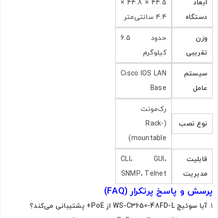
ابعاد
44.5 × 44.8 ×
دستگاه
4.4 سانتی‌متر
وزن
حدود 6.5
تقریبی
کیلوگرم
سیستم
Cisco IOS LAN
عامل
Base
رک‌مونت
نوع نصب
(Rack-
mountable)
قابلیت
CLI، GUI،
مدیریت
SNMP، Telnet
پرسش و پاسخ پرتکرار (FAQ)
آیا سوئیچ WS-C3650-48FD-L از PoE+ پشتیبانی می‌کند؟