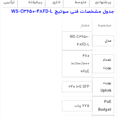
پیشنهادی
متوسط
اداری
پیشرفته
ترکیبی
جدول مشخصات فنی سوئیچ WS-C3650-48FD-L
مشخصه
مقدار
WS-C3650-
مدل
48FD-L
48x
تعداد
10/100/1000
پورت
PoE+
پورت
4x 10G SFP+
Uplink
PoE
775 وات
Budget