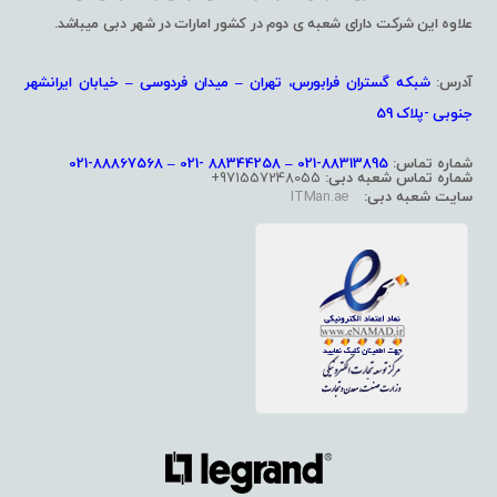
علاوه این شرکت دارای شعبه ی دوم در کشور امارات در شهر دبی میباشد.
آدرس:
شبکه گستران فرابورس، تهران – میدان فردوسی – خیابان ایرانشهر
جنوبی -پلاک 59
شماره تماس:
88313895-021 – 88344258 -021 – 88867568-021
شماره تماس شعبه دبی:
971557248055+
سایت شعبه دبی:
ITMan.ae