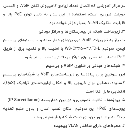
در مراکز آموزشی که اتصال تعداد زیادی کامپیوتر، تلفن VoIP، و اکسس
پوینت ضروری است، استفاده از این مدل به دلیل توان PoE بالا و
قابلیت تفکیک VLAN بسیار مؤثر خواهد بود.
زیرساخت شبکه در بیمارستان‌ها و مراکز درمانی
با نیاز به تجهیزات VoIP، دوربین‌های مداربسته و سیستم‌های بی‌سیم
ایمن، سوئیچ WS-C3650-48FD-L با امنیت بالا و تغذیه برق از طریق
PoE انتخاب مناسبی برای مراکز بهداشتی محسوب می‌شود.
شبکه‌های مبتنی بر فناوری VoIP و بی‌سیم
این سوئیچ برای پیاده‌سازی زیرساخت‌های VoIP یا شبکه‌های بی‌سیم
گسترده، به‌دلیل توان خروجی بالا و امکان اولویت‌بندی ترافیک (QoS)،
انتخابی قابل اتکا است.
پروژه‌های نظارت تصویری و دوربین مداربسته (IP Surveillance)
پورت‌های PoE+ این سوئیچ امکان نصب آسان و بدون منبع تغذیه
جداگانه برای دوربین‌های تحت شبکه را فراهم می‌سازد.
محیط‌های دارای ساختار VLAN پیچیده