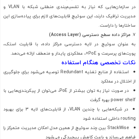
در سازمان‌هایی که نیاز به تقسیم‌بندی منطقی شبکه با VLAN و
مدیریت ترافیک دارند، این سوئیچ قابلیت‌های لازم برای پیاده‌سازی این
ساختارها را داراست.
مراکز داده سطح دسترسی (Access Layer)
به عنوان سوئیچ در لایه دسترسی مراکز داده، با قابلیت استک،
پورت‌های پرسرعت و PoE+، عملکردی پایدار و منعطف ارائه می‌دهد.
نکات تخصصی هنگام استفاده
تصاویر رسمی
استفاده از منابع تغذیه Redundant توصیه می‌شود برای جلوگیری
از اختلال در عملکرد
در صورت نیاز به توان بیشتر از PoE، می‌توان از پیکربندی‌هایی با
power shelf بهره گرفت
در شبکه‌هایی با چندین VLAN، از قابلیت‌های لایه 3 برای بهبود
routing داخلی استفاده شود
اشتراک گذاری در شبکه های اجتماعی
StackWise بین چند سوئیچ از همین مدل امکان مدیریت متمرکز را
فراهم می‌سازد و باعث کاهش پیچیدگی می‌شود