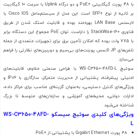
با 48 پورت گیگابیتی +PoE و دو درگاه Uplink با سرعت 10 گیگابیت
بر ثانیه از نوع +SFP است. این مدل از سیستم‌عامل Cisco IOS با
لایسنس LAN Base بهره‌مند بوده و قابلیت استک شدن از طریق
فناوری StackWise-160 را داراست. توان PoE مجموع این دستگاه برابر
با 775 وات بوده که امکان تأمین برق برای تجهیزات متعددی از جمله
تلفن‌های IP، اکسس پوینت‌های بی‌سیم و دوربین‌های نظارتی را فراهم
می‌سازد.
سوئیچ WS-C3650-48FD-L با طراحی صنعتی مقاوم، قابلیت‌های
امنیتی پیشرفته، پشتیبانی از مدیریت متمرکز، سازگاری با IPv6 و
ویژگی‌های کنترل دسترسی، به‌عنوان گزینه‌ای مناسب برای مراکز داده،
ادارات دولتی، محیط‌های آموزشی و سازمان‌های متوسط تا بزرگ
شناخته می‌شود.
ویژگی‌های کلیدی سوئیچ سیسکو WS-C3650-48FD-
L
۴۸ پورت Gigabit Ethernet با پشتیبانی از +PoE