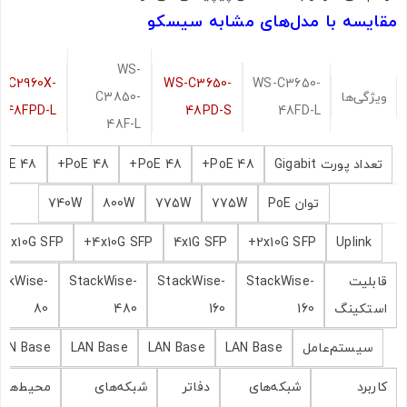
مقایسه با مدل‌های مشابه سیسکو
ارسال به ایمیل
WS-
-C2960X-
WS-C3650-
WS-C3650-
ویژگی‌ها
C3850-
48FPD-L
48PD-S
48FD-L
48F-L
ارسال
تعداد پورت Gigabit
48 PoE+
48 PoE+
48 PoE+
48 PoE+
توان PoE
775W
775W
800W
740W
2x10G SFP+
4x10G SFP+
4x1G SFP
2x10G SFP+
Uplink
قابلیت
StackWise-
StackWise-
StackWise-
ackWise-
استکینگ
160
160
480
80
سیستم‌عامل
LAN Base
LAN Base
LAN Base
LAN Base
کاربرد
شبکه‌های
دفاتر
شبکه‌های
محیط‌های