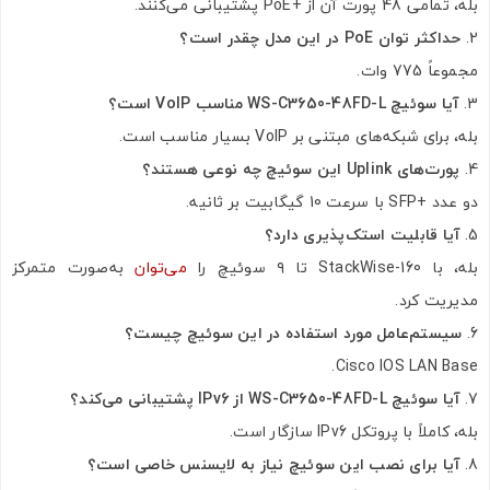
بله، تمامی 48 پورت آن از +PoE پشتیبانی می‌کنند.
حداکثر توان PoE در این مدل چقدر است؟
مجموعاً 775 وات.
آیا سوئیچ WS-C3650-48FD-L مناسب VoIP است؟
بله، برای شبکه‌های مبتنی بر VoIP بسیار مناسب است.
پورت‌های Uplink این سوئیچ چه نوعی هستند؟
دو عدد +SFP با سرعت 10 گیگابیت بر ثانیه.
آیا قابلیت استک‌پذیری دارد؟
بله، با StackWise-160 تا ۹ سوئیچ را
می‌توان
به‌صورت متمرکز
مدیریت کرد.
سیستم‌عامل مورد استفاده در این سوئیچ چیست؟
Cisco IOS LAN Base.
آیا سوئیچ WS-C3650-48FD-L از IPv6 پشتیبانی می‌کند؟
بله، کاملاً با پروتکل IPv6 سازگار است.
آیا برای نصب این سوئیچ نیاز به لایسنس خاصی است؟