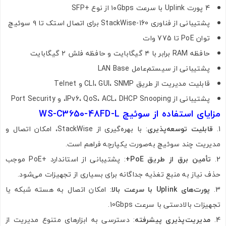
4 پورت Uplink با سرعت ۱۰Gbps از نوع +SFP
پشتیبانی از فناوری StackWise-160 برای اتصال استک تا ۹ سوئیچ
توان PoE تا 775 وات
حافظه RAM برابر با ۴ گیگابایت و حافظه فلش ۲ گیگابایت
پشتیبانی از سیستم‌عامل LAN Base
قابلیت مدیریت از طریق CLI، GUI، SNMP و Telnet
پشتیبانی از IPv6، QoS، ACL، DHCP Snooping، و Port Security
مزایای استفاده از سوئیچ WS-C3650-48FD-L
قابلیت توسعه‌پذیری
: با بهره‌گیری از StackWise، امکان اتصال و
مدیریت چند سوئیچ به‌صورت یکپارچه فراهم است.
تأمین برق از طریق PoE+
: پشتیبانی از استاندارد +PoE موجب
حذف نیاز به منبع تغذیه جداگانه برای بسیاری از تجهیزات می‌شود.
پورت‌های Uplink با سرعت بالا
: امکان اتصال به هسته شبکه یا
تجهیزات بالادستی با سرعت 10Gbps.
مدیریت‌پذیری پیشرفته
: دسترسی به ابزارهای متنوع مدیریت از