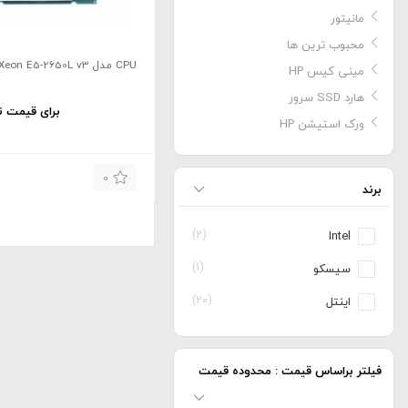
مانیتور
محبوب ترین ها
CPU مدل Xeon E5-2650L v3 برند Intel
مینی کیس HP
هارد SSD سرور
برای قیمت ت
ورک استیشن HP
0
برند
(2)
Intel
(1)
سیسکو
(20)
اینتل
فیلتر براساس قیمت : محدوده قیمت