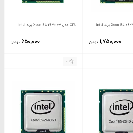
CPU مدل Xeon E5-2630 v3 برند Intel
650,000
1,750,000
تومان
تومان
0