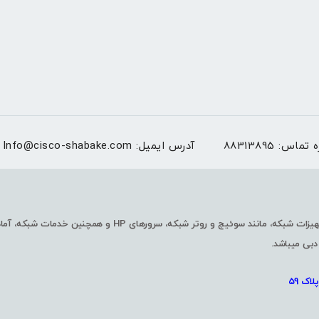
ه تماس:
88313895
آدرس ایمیل:
Info@cisco-shabake.com
شرکت شبکه گستران فرابورس با چندین سال سابقه در زمینه واردات و فروش تجهیزا
دبی میباشد.
اک 59