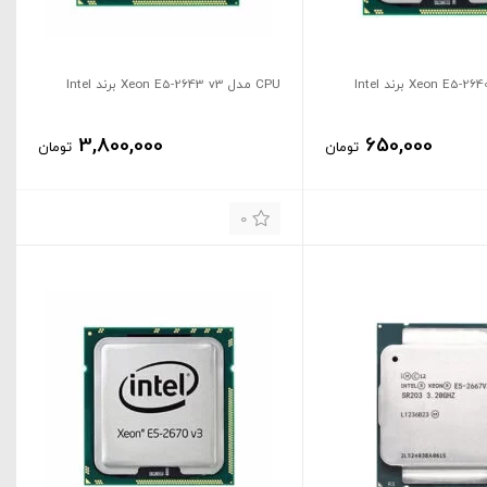
CPU مدل Xeon E5-2643 v3 برند Intel
3,800,000
650,000
تومان
تومان
0