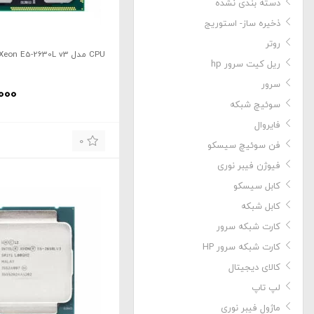
دسته بندی نشده
ذخیره ساز- استوریج
روتر
CPU مدل Xeon E5-2630L v3 برند Intel
ریل کیت سرور hp
سرور
000
سوئیچ شبکه
فایروال
0
فن سوئیچ سیسکو
فیوژن فیبر نوری
کابل سیسکو
کابل شبکه
کارت شبکه سرور
کارت شبکه سرور HP
کالای دیجیتال
لپ تاپ
ماژول فیبر نوری