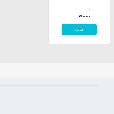
حداقل
حداكثر
قیمت
قيمت
صافی