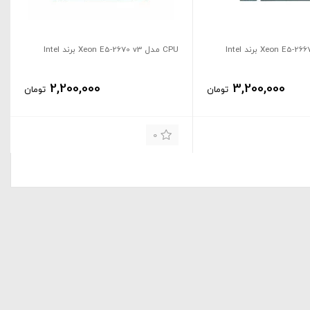
CPU مدل Xeon E5-2670 v3 برند Intel
2,200,000
3,200,000
تومان
تومان
0