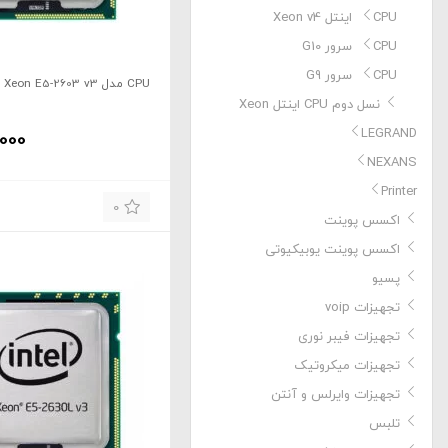
CPU اینتل Xeon v4
CPU سرور G10
CPU سرور G9
CPU مدل Xeon E5-2603 v3 برند Intel
نسل دوم CPU اینتل Xeon
LEGRAND
,000
NEXANS
Printer
0
اکسس پوینت
اکسس پوینت یوبیکیوتی
پسیو
تجهیزات voip
تجهیزات فیبر نوری
تجهیزات میکروتیک
تجهیزات وایرلس و آنتن
تلبس