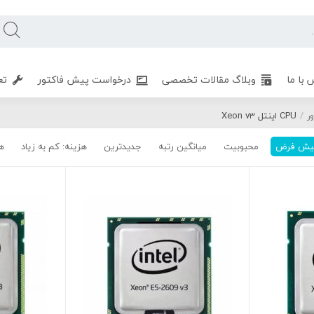
 با ما
وبلاگ مقالات تخصصی
درخواست پیش فاکتور
تع
CPU اینتل Xeon v3
/
یش فرض
محبوبیت
میانگین رتبه
جدیدترین
هزینه: کم به زیاد
هز