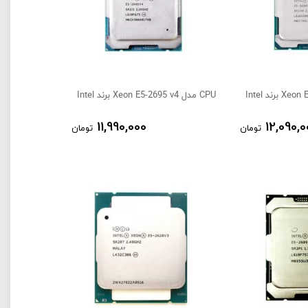
CPU مدل Xeon E5-2695 v4 برند Intel
11,990,000
12,090,0
تومان
تومان