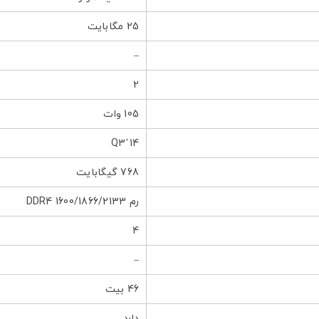
25 مگابایت
–
2
105 وات
Q3’14
768 گیگابایت
رم DDR4 1600/1866/2133
4
–
46 بیت
دارد