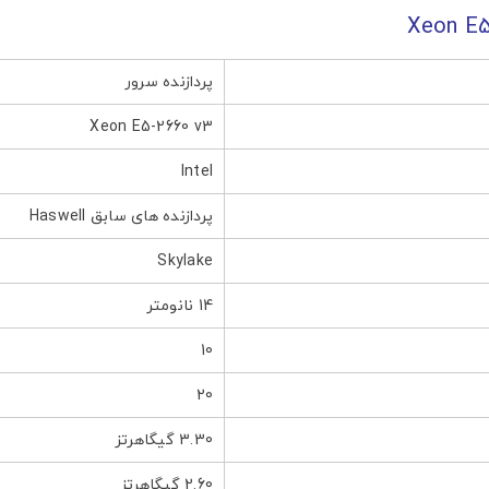
پردازنده سرور
Xeon E5-2660 v3
Intel
پردازنده های سابق Haswell
Skylake
14 نانومتر
 های اجتماعی
10
20
3.30 گیگاهرتز
2.60 گیگاهرتز