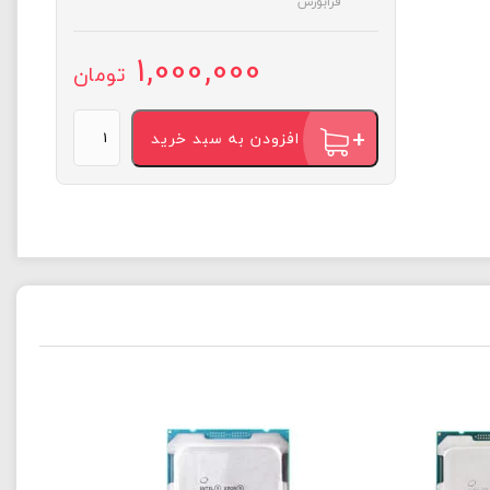
فرابورس
1,000,000
تومان
CPU
افزودن به سبد خرید
مدل
Xeon
E5-
2660
v3
برند
Intel
عدد