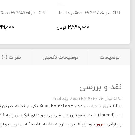
CPU مدل Xeon E5-2667 v4 برند Intel
CPU مدل Xeon E5-2640 v4 برند Intel
999,000
2,990,000
تومان
توضیحات
توضیحات تکمیلی
نظرات (0)
نقد و بررسی
CPU مدل Xeon E5-2660 v3 برند Intel
ترد (thread) است. همچنین این سی پی یو دارای فرکانس پایه 2.6 گیگاهرتز و فرکانس توربو 3.3 گیکاهرتز و کش 25 مگابایت میباشد. با استفاده از این
پردازشی
سرور
خود را بالا ببرید. توجه داشته باشید که بهترین پردازن