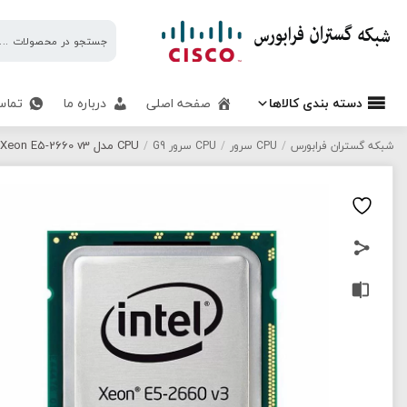
شبکه
گستران
فرابورس
دسته بندی کالاها
صفحه اصلی
درباره ما
تماس
CPU مدل Xeon E5-2660 v3 برند Intel
شبکه گستران فرابورس
/
CPU سرور
/
CPU سرور G9
/