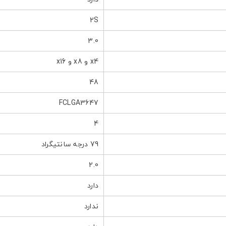
2S
3.0
x4 و x8 و x16
48
FCLGA3647
4
79 درجه سانتیگراد
2.0
دارد
ندارد