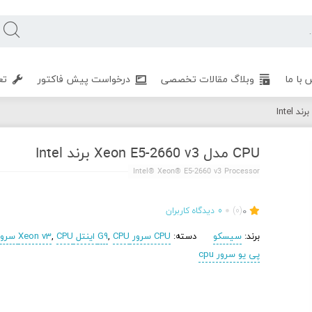
 با ما
وبلاگ مقالات تخصصی
درخواست پیش فاکتور
تع
CPU مدل Xeon E5-2660 v3 برند Intel
Intel® Xeon® E5-2660 v3 Processor
0
(0)
0
دیدگاه کاربران
برند:
سیسکو
دسته:
CPU سرور G9
CPU اینتل Xeon v3
,
CPU سرور
,
پی یو سرور cpu