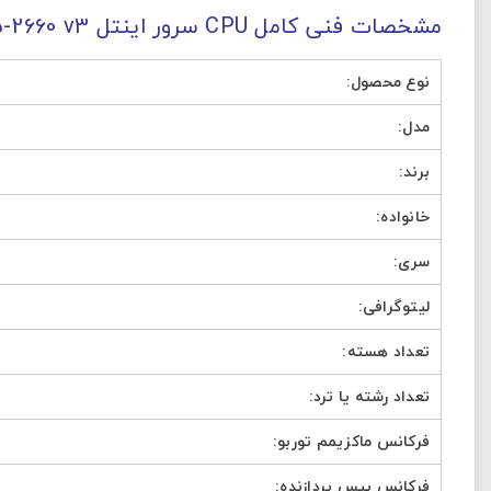
مشخصات فنی کامل CPU سرور اینتل Xeon E5-2660 v3
نوع محصول:
مدل:
تصاویر رسمی
برند:
خانواده:
سری:
لیتوگرافی:
اشتراک گذاری در شبکه
تعداد هسته:
تعداد رشته یا ترد:
فرکانس ماکزیمم توربو:
ارسال به ایمیل
فرکانس بیس پردازنده: