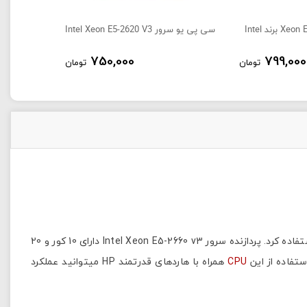
سی پی یو سرور Intel Xeon E5-2620 V3
750,000
799,000
تومان
تومان
CPU سرور برند اینتل مدل Xeon E5-2660 v3 یکی از قدرتمندترین پردازنده های Intel است. از این CPU برای بسیاری از سرورهای HP میتوان استفاده کرد. پردازنده سرور Intel Xeon E5-2660 v3 دارای 10 کور و 20
CPU
همراه با هاردهای قدرتمند HP میتوانید عملکرد