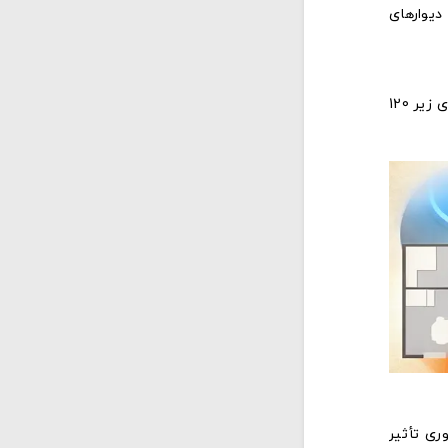
 دارید. مثلاً برای یک فضای 300 متری اداری با دیوارهای
در خانه‌ها معمولاً سؤال چند اکسس پوینت برای وای‌فای نیاز داریم ساده‌تر است، اما همچنان جزئیات مهم هستند. برای آپارتمان‌های زیر 120
ری تأثیر