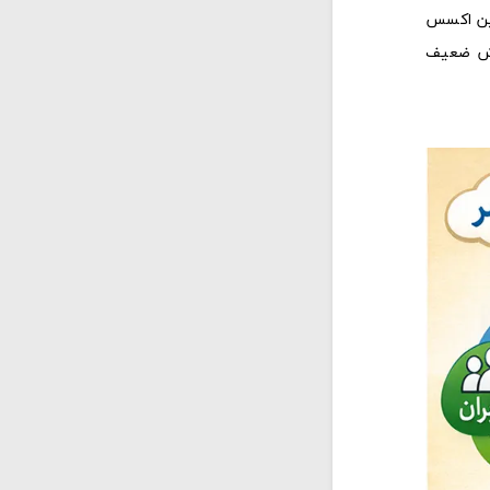
بین اکسس
وشش ضعیف