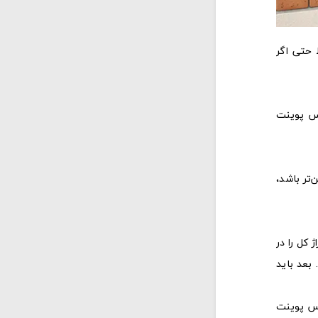
 حتی اگر
سس پوینت
تر باشد،
 کل را در
ت. بعد باید
کاربر فعال را معادل یک اکسس پوینت