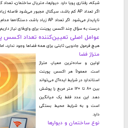
شبکه، رفتاری پویا دارد. دیوارها، متریال ساختمان، تعداد
اگر تعداد AP کم باشد، سیگنال مجبور می‌شود فاص
ناپایدار می‌شود. اگر تعداد AP زیا
درست به سؤال چند اکسس پوینت برای وای‌فای نیاز داریم
عوامل اصلی تعیین‌کننده تعداد اکسس پو
هیچ فرمول جادویی ثابتی برای همه فضاها وجود ندارد، ام
متراژ فضا
اولین و ساده‌ترین معیار، متراژ
است. معمولاً هر اکسس پوینت
استاندارد در شرایط ایده‌آل می‌تواند
بین 80 تا 120 متر مربع را پوشش
دهد. این عدد فقط یک میانگین
است و به شرایط محیط بستگی
دارد.
نوع ساختمان و دیوارها