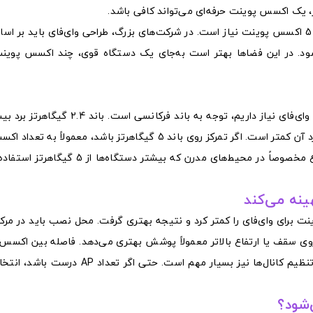
برای دفاتر متوسط 200 تا 400 متر مربع، معمولاً بین 3 تا 5 اکسس پوینت نیاز است. در شرکت‌های بزرگ، طراحی وای‌فای بای
شود. در این فضاها بهتر است به‌جای یک دستگاه قوی، چند اکسس پوینت
یکی از نکات مهم در تعیین اینکه چند اکسس پوینت برای وای‌فای نیاز داریم، توجه به باند
اما شلوغ‌تر است. باند 5 گیگاهرتز سرعت بالاتری دارد اما برد آن کمتر است. اگر تمرکز روی باند 5 گیگاهرتز باشد، 
بیشتری نیاز دارید تا پوشش کامل ایجاد شود. این موضوع مخصوصاً در محیط‌های مدرن که بی
نه می‌کند
ت برای وای‌فای را کمتر کرد و نتیجه بهتری گرفت. محل نصب باید در مرک
 سقف یا ارتفاع بالاتر معمولاً پوشش بهتری می‌دهد. فاصله بین اکسس 
باید منطقی باشد تا همپوشانی بیش از حد ایجاد نشود. تنظیم کانال‌ها نیز بسیار مهم است.