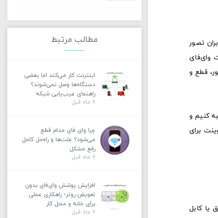
مطالب مرتبط
ران تصور
 وای‌فای
ز واقعی باشد، نقاط کور، قطع و
اینترنت کار می‌کند اما بعضی
دستگاه‌ها وصل نمی‌شوند؟
راهنمای عیب‌یابی شبکه
6 ماه قبل
 اکسس پوینت برای وای‌فای نیاز داریم، چطور تعداد AP را محاسبه کنیم و
نت برای
چرا وای فای مدام قطع
می‌شود؟ علت‌ها و راه‌حل کامل
رفع مشکل
6 ماه قبل
افزایش پوشش وای‌فای بدون
تعویض روتر؛ راهکاری عملی
برای خانه و محل کار
 یا کابل
6 ماه قبل