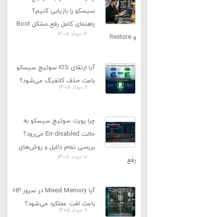
سیسکو را بازیابی کنیم؟
راهنمای کامل رفع مشکل Boot
12 مرداد 1405
و Restore
آیا ارتقای IOS سوئیچ سیسکو
باعث حذف کانفیگ می‌شود؟
11 مرداد 1405
چرا پورت سوئیچ سیسکو به
حالت Err-disabled می‌رود؟
بررسی تمام دلایل و روش‌های
10 مرداد 1405
رفع
آیا Mixed Memory در سرور HP
باعث افت عملکرد می‌شود؟
7 مرداد 1405