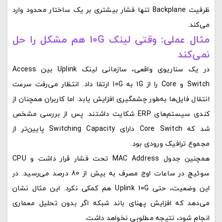
ظرفیت Backplane تنها فشار بیشتری بر یک ساختار محدود وارد
می‌کند.
مثال عملی: وقتی لینک 10G هم مشکل را حل
نمی‌کند
در یک سناریوی واقعی، سازمانی لینک Uplink بین Access
Switch و Core را از 1G به 10G ارتقا داد. انتظار می‌رفت سرعت
انتقال فایل‌ها به‌طور چشمگیری افزایش یابد. اما کاربران همچنان از
کندی سیستم‌های ERP شکایت داشتند. پس از بررسی مشخص
شد که Core Switch دارای Switching Capacity پایین‌تر از
مجموع ترافیک ورودی بود.
همچنین جدول MAC Address تحت فشار قرار داشت و CPU
سوئیچ در ساعات اوج مصرف به بیش از 80 درصد می‌رسید. در
این وضعیت، حتی Uplink 10G هم کمکی نکرد. این مثال نشان
می‌دهد که افزایش پهنای باند شبکه اگر بدون تحلیل معماری
انجام شود، نتیجه مطلوبی نخواهد داشت.