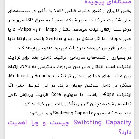
مسئله‌ای پیچیده
وقتی کاربران از کندی دانلود، قطعی VoIP یا تأخیر در سیستم‌های
مالی شکایت می‌کنند، مدیر شبکه معمولاً به سراغ ISP می‌رود و
درخواست ارتقای لینک می‌دهد. مثلاً از 200Mbps به 500Mbps یا
حتی 1Gbps. اما اگر مشکل در لایه Switching باشد، این ارتقا تنها
هزینه را افزایش می‌دهد بدون آنکه بهبود ملموسی ایجاد کند.
در بسیاری از شبکه‌های سازمانی، ترافیک داخلی چند برابر ترافیک
اینترنت است. انتقال فایل بین سرورها، دسترسی به NAS، ارتباط
بین ماشین‌های مجازی و حتی ترافیک Broadcast و Multicast،
همگی در داخل سوئیچ جریان دارند. در این شرایط، حتی اگر
اینترنت 10Gbps باشد، اما سوئیچ Core ظرفیت پردازش کافی
نداشته باشد، همچنان کاربران تأخیر را احساس خواهند کرد.
اینجاست که مفهوم Switching Capacity وارد می‌شود.
Switching Capacity چیست و چرا اهمیت
دارد؟