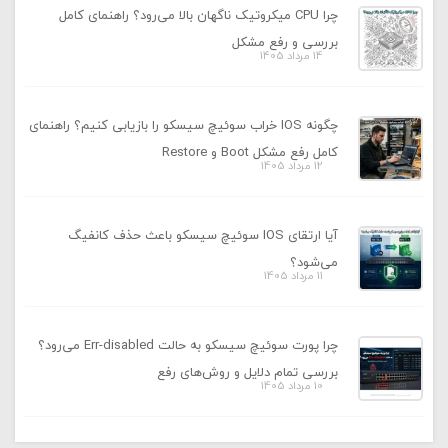
چرا CPU میکروتیک ناگهان بالا می‌رود؟ راهنمای کامل
بررسی و رفع مشکل
14 مرداد 1405
چگونه IOS خراب سوئیچ سیسکو را بازیابی کنیم؟ راهنمای
کامل رفع مشکل Boot و Restore
12 مرداد 1405
آیا ارتقای IOS سوئیچ سیسکو باعث حذف کانفیگ
می‌شود؟
11 مرداد 1405
چرا پورت سوئیچ سیسکو به حالت Err-disabled می‌رود؟
بررسی تمام دلایل و روش‌های رفع
10 مرداد 1405