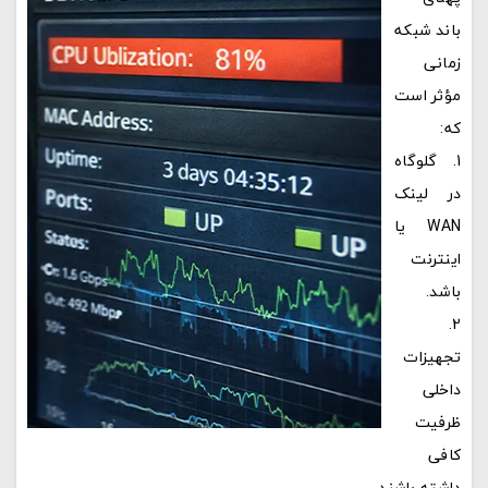
باند شبکه
زمانی
مؤثر است
که:
گلوگاه
در لینک
WAN یا
اینترنت
باشد.
تجهیزات
داخلی
ظرفیت
کافی
داشته باشند.