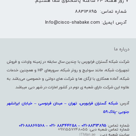
۷ روز هفته، ۲۴ ساعته پاسخگوی شما هستیم.
شماره تماس: 
88313895
آدرس ایمیل: 
Info@cisco-shabake.com
درباره ما
شرکت شبکه گستران فرابورس با چندین سال سابقه در زمینه واردات و فروش
تجهیزات شبکه، مانند سوئیچ و روتر شبکه، سرورهای HP و همچنین خدمات
شبکه، آماده همکاری با ارگان ها و شرکت های دولتی و خصوصی می‌باشد. به
علاوه این شرکت دارای شعبه ی دوم در کشور امارات در شهر دبی میباشد.
آدرس:
شبکه گستران فرابورس، تهران – میدان فردوسی – خیابان ایرانشهر
جنوبی -پلاک 59
شماره تماس:
88313895-021 – 88344258 -021 – 88867568-021
شماره تماس شعبه دبی:
971557248055+
سایت شعبه دبی:
ITMan.ae