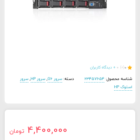
0
(0)
0
دیدگاه کاربران
شناسه محصول:
23457654
دسته:
سرور G6
,
سرور HP
,
سرور
استوک HP
4,400,000
تومان