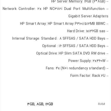
– HP Server Memory: 16GB (2*8GB)
– Network Controller: 2x HP NC382i Dual Port Multifunction
Gigabit Server Adapters
– HP Smart Array: HP Smart Array P410i/512MB BBWC
– Hard Drive: 1x146GB sas
– Internal Storage: Standard : 8 SFFSAS / SATA HDD Bays
– Optional : 16 SFFSAS / SATA HDD Bays
– Optical Drive: HP Slim SATA DVD RW drive
– Power Supply: 2x460W
– Fans: 4x (N+1 redundancy standard)
– Form Factor: Rack 2U
تصاویر رسمی
4GB, 8GB, 16GB
RAM