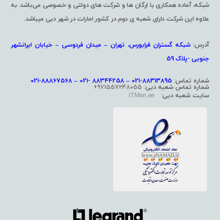
شبکه، آماده همکاری با ارگان ها و شرکت های دولتی و خصوصی می‌باشد. به
علاوه این شرکت دارای شعبه ی دوم در کشور امارات در شهر دبی میباشد.
آدرس:
شبکه گستران فرابورس، تهران – میدان فردوسی – خیابان ایرانشهر
جنوبی -پلاک 59
شماره تماس:
88313895-021 – 88344258 -021 – 88867568-021
شماره تماس شعبه دبی:
971557248055+
سایت شعبه دبی:
ITMan.ae