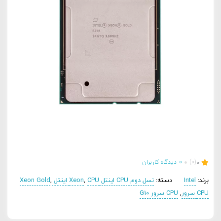
0
(0)
0
دیدگاه کاربران
برند:
Intel
دسته:
نسل دوم CPU اینتل Xeon
CPU اینتل Xeon Gold
,
,
CPU سرور
,
CPU سرور G10