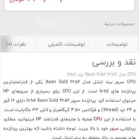
محصولات مرتبط
توضیحات
توضیحات تکمیلی
نظرات (0)
نقد و بررسی
CPU مدل Xeon Gold 6256 برند Intel
CPU سرور برند اینتل مدل Xeon Gold 6256 یکی از قدرتمندترین
پردازنده های Intel است. از این CPU برای بسیاری از سرورهای HP
میتوان استفاده کرد. پردازنده سرور Intel Xeon Gold 6256 دارای 12 کور
و 24 ترد (thread) و فرکانس 4.50 گیگاهرتز و کش 33 مگابایت است.
با استفاده از این
CPU
همراه با هاردهای قدرتمند HP میتوانید عملکرد
پردازشی
سرور
خود را بالا ببرید. توجه داشته باشید که بهترین پردازنده
های موجود در بازار متعلق به برند اینتل است.