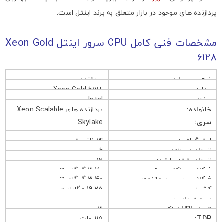
پردازنده های موجود در بازار متعلق به برند اینتل است.
مشخصات فنی کامل CPU سرور اینتل Xeon Gold
6128
نوع محصول:
پردازنده سرور
مدل:
Xeon Gold 6128
برند:
Intel
خانواده:
پردازنده های Xeon Scalable
سری:
Skylake
لیتوگرافی:
14 نانومتر
تعداد هسته:
6
تعداد رشته یا ترد:
12
فرکانس ماکزیمم توربو:
3.70 گیگاهرتز
فرکانس بیس پردازنده:
3.40 گیگاهرتز
کش:
19.25 مگابایت
سرعت باس:
–
تعداد UPI لینک:
3
TDP:
115 وات