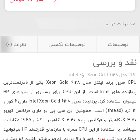
محصولات مرتبط
توضیحات
توضیحات تکمیلی
نظرات (0)
نقد و بررسی
CPU مدل Xeon Gold 6128 برند Intel
CPU سرور برند اینتل مدل Xeon Gold 6128 یکی از قدرتمندترین
پردازنده های Intel است. از این CPU برای بسیاری از سرورهای HP
میتوان استفاده کرد. پردازنده سرور Intel Xeon Gold 6128 دارای 6 کور و
12 ترد (thread) است. همچنین این سی پی یو دارای فرکانس توربو
3.70 گیگاهرتز و فرکانس پایه 3.40 گیکاهرتز و کش 19.25 مگابایت
میباشد. با استفاده از این CPU همراه با هاردهای قدرتمند HP میتوانید
عملکرد پردازشی
سرور
خود را بالا ببرید. توجه داشته باشید که بهترین