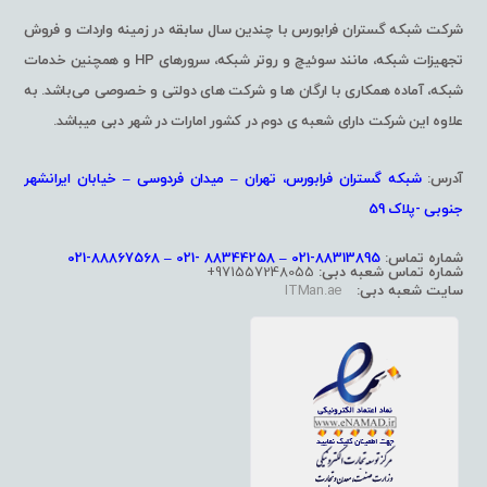
شرکت شبکه گستران فرابورس با چندین سال سابقه در زمینه واردات و فروش
تجهیزات شبکه، مانند سوئیچ و روتر شبکه، سرورهای HP و همچنین خدمات
شبکه، آماده همکاری با ارگان ها و شرکت های دولتی و خصوصی می‌باشد. به
علاوه این شرکت دارای شعبه ی دوم در کشور امارات در شهر دبی میباشد.
آدرس:
شبکه گستران فرابورس، تهران – میدان فردوسی – خیابان ایرانشهر
جنوبی -پلاک 59
شماره تماس:
88313895-021 – 88344258 -021 – 88867568-021
شماره تماس شعبه دبی:
971557248055+
سایت شعبه دبی:
ITMan.ae