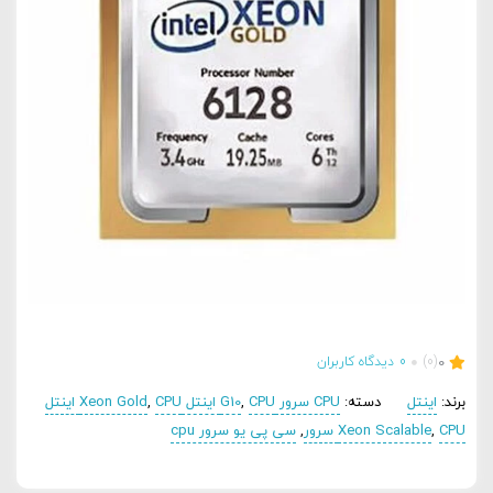
0
(0)
0
دیدگاه کاربران
برند:
اینتل
دسته:
CPU سرور G10
CPU اینتل Xeon Gold
,
,
CPU اینتل
CPU سرور
,
Xeon Scalable
,
سی پی یو سرور cpu