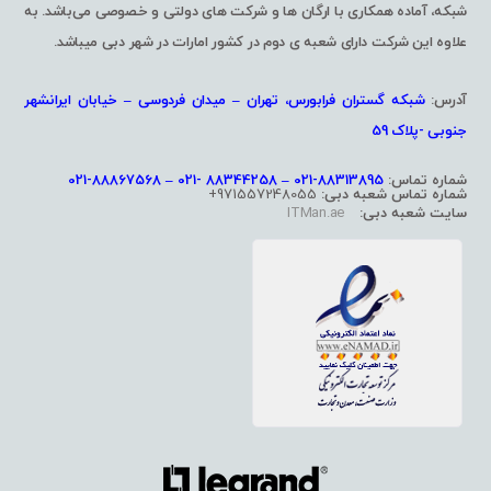
شبکه، آماده همکاری با ارگان ها و شرکت های دولتی و خصوصی می‌باشد. به
علاوه این شرکت دارای شعبه ی دوم در کشور امارات در شهر دبی میباشد.
آدرس:
شبکه گستران فرابورس، تهران – میدان فردوسی – خیابان ایرانشهر
جنوبی -پلاک 59
شماره تماس:
88313895-021 – 88344258 -021 – 88867568-021
شماره تماس شعبه دبی:
971557248055+
سایت شعبه دبی:
ITMan.ae