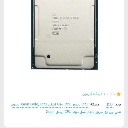
0
(0)
0
دیدگاه کاربران
برند:
اینتل
دسته:
CPU سرور G10
CPU اینتل Xeon Gold
,
CPU سرور
,
,
سی پی یو سرور cpu
,
نسل دوم CPU اینتل Xeon