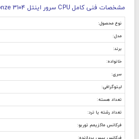
مشخصات فنی کامل CPU سرور اینتل Xeon Bronze 3104
نوع محصول:
مدل:
تصاویر رسمی
برند:
خانواده:
سری:
لیتوگرافی:
اشتراک گذاری در شبکه
تعداد هسته:
تعداد رشته یا ترد:
فرکانس ماکزیمم توربو:
ارسال به ایمیل
فرکانس بیس پردازنده: