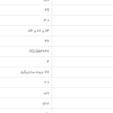
2S
3.0
x4 و x8 و x16
48
FCLGA3647
4
78 درجه سانتیگراد
2.0
دارد
ندارد