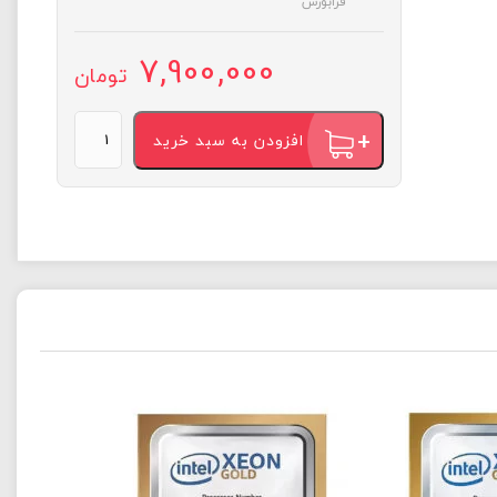
فرابورس
7,900,000
تومان
CPU
افزودن به سبد خرید
مدل
Xeon
Bronze
3104
برند
Intel
عدد