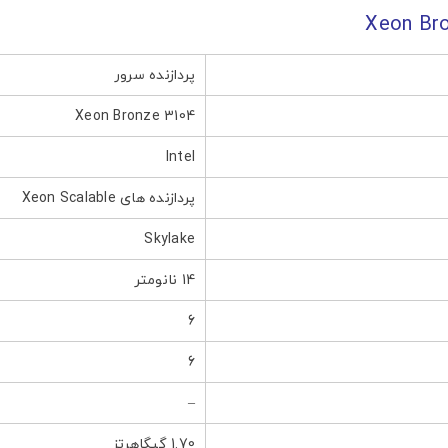
پردازنده سرور
Xeon Bronze 3104
Intel
پردازنده های Xeon Scalable
Skylake
14 نانومتر
 های اجتماعی
6
6
–
1.70 گیگاهرتز