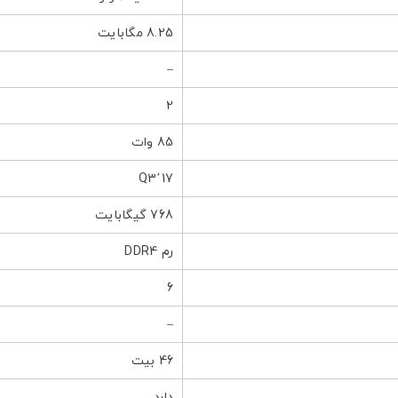
8.25 مگابایت
–
2
85 وات
Q3’17
768 گیگابایت
رم DDR4
6
–
46 بیت
دارد