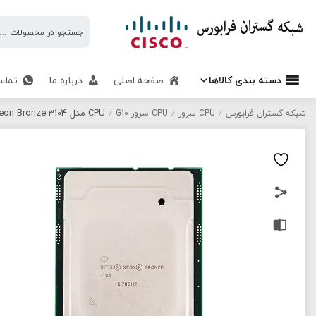
شبکه
گستران
فرابورس
دسته بندی کالاها
صفحه اصلی
درباره ما
تماس
CPU مدل Xeon Bronze 3104 برند Intel
شبکه گستران فرابورس
/
CPU سرور
/
CPU سرور G10
/