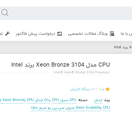
 با ما
وبلاگ مقالات تخصصی
درخواست پیش فاکتور
تع
CPU مدل Xeon Bronze 3104 برند Intel
Intel® Xeon® Bronze 3104 Processor
0
(0)
0
دیدگاه کاربران
برند:
اینتل
دسته:
CPU سرور G10
CPU اینتل Xeon Bronze
,
,
CPU
CPU سرور
,
Xeon Scalable
,
سی پی یو سرور cpu