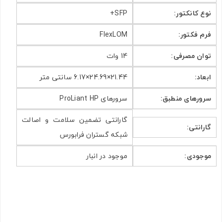
نوع کانکتور
:
SFP+
فرم فکتور
:
FlexLOM
توان مصرفی
:
14 وات
ابعاد
:
21.44×24.69×6.17 سانتی متر
سرورهای منطبق
:
سرورهای ProLiant HP
گارانتی تضمین سلامت و اصالت
گارانتی
:
شبکه گستران فرابورس
موجودی
:
موجود در انبار