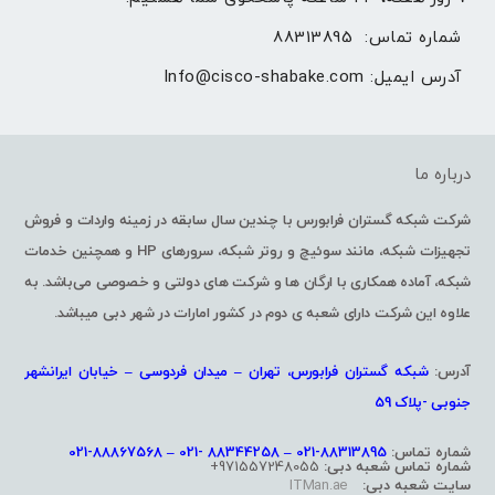
شماره تماس: 
88313895
آدرس ایمیل: 
Info@cisco-shabake.com
درباره ما
شرکت شبکه گستران فرابورس با چندین سال سابقه در زمینه واردات و فروش
تجهیزات شبکه، مانند سوئیچ و روتر شبکه، سرورهای HP و همچنین خدمات
شبکه، آماده همکاری با ارگان ها و شرکت های دولتی و خصوصی می‌باشد. به
علاوه این شرکت دارای شعبه ی دوم در کشور امارات در شهر دبی میباشد.
آدرس:
شبکه گستران فرابورس، تهران – میدان فردوسی – خیابان ایرانشهر
جنوبی -پلاک 59
شماره تماس:
88313895-021 – 88344258 -021 – 88867568-021
شماره تماس شعبه دبی:
971557248055+
سایت شعبه دبی:
ITMan.ae