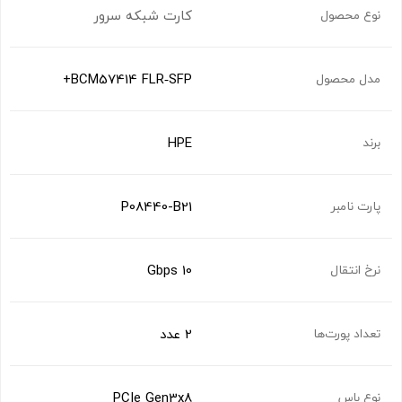
کارت شبکه سرور
نوع محصول
BCM57414 FLR‑SFP+
مدل محصول
HPE
برند
P08440-B21
پارت نامبر
10 Gbps
نرخ انتقال
2 عدد
تعداد پورت‌ها
PCIe Gen3x8
نوع باس