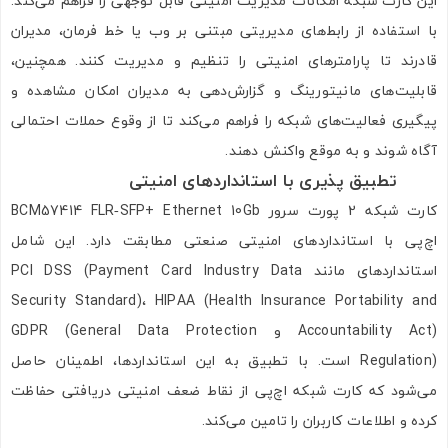
این کارت شبکه امکانات مدیریت امنیتی قابل توجهی را فراهم می‌کند.
با استفاده از رابط‌های مدیریتی مبتنی بر وب یا خط فرمان، مدیران
قادرند تا پارامترهای امنیتی را تنظیم و مدیریت کنند. همچنین،
قابلیت‌های مانیتورینگ و گزارش‌دهی به مدیران امکان مشاهده و
پیگیری فعالیت‌های شبکه را فراهم می‌کند تا از وقوع حملات احتمالی
آگاه شوند و به موقع واکنش دهند.
تطبیق پذیری با استانداردهای امنیتی
کارت شبکه 2 پورت سرور BCM57414 FLR‑SFP+ Ethernet 10Gb
اچ‌پی با استانداردهای امنیتی صنعتی مطابقت دارد. این شامل
استانداردهای مانند PCI DSS (Payment Card Industry Data
Security Standard)، HIPAA (Health Insurance Portability and
Accountability Act) و GDPR (General Data Protection
Regulation) است. با تطبیق به این استانداردها، اطمینان حاصل
می‌شود که کارت شبکه اچ‌پی از نقاط ضعف امنیتی دریافتی حفاظت
کرده و اطلاعات کاربران را تامین می‌کند.