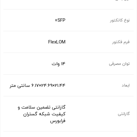
SFP+
نوع کانکتور
FlexLOM
فرم فکتور
14 وات
توان مصرفی
21.44×24.69×6.17 سانتی متر
ابعاد
گارانتی تضمین سلامت و
کیفیت شبکه گستران
گارانتی
فرابورس