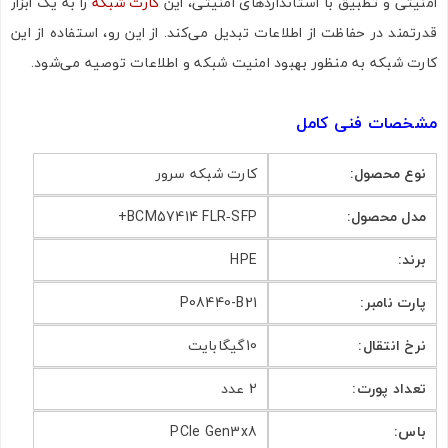
امنیتی و تطبیق با استانداردهای امنیتی، این
کارت شبکه
را به یک ابزار
قدرتمند در حفاظت از اطلاعات تبدیل می‌کند. از این رو، استفاده از این
کارت شبکه به منظور بهبود امنیت شبکه و اطلاعات توصیه می‌شود.
مشخصات فنی کامل
نوع محصول
:
کارت شبکه سرور
مدل محصول
:
BCM57414 FLR‑SFP+
برند
:
HPE
پارت نامبر
:
P08440-B21
نرخ انتقال
:
10گیگابایت
تعداد پورت
:
2 عدد
باس
:
PCIe Gen3x8