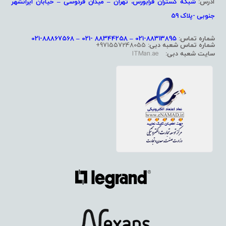
آدرس:
شبکه گستران فرابورس، تهران – میدان فردوسی – خیابان ایرانشهر
جنوبی -پلاک 59
شماره تماس:
88313895-021 – 88344258 -021 – 88867568-021
شماره تماس شعبه دبی:
971557248055+
سایت شعبه دبی:
ITMan.ae