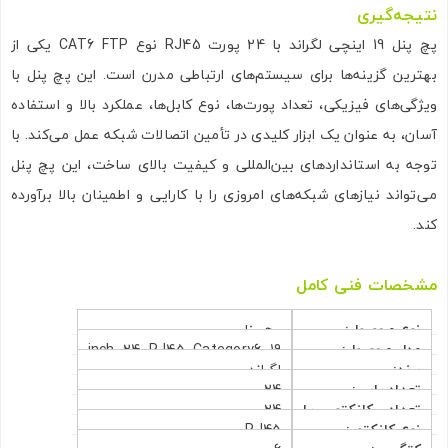
نتیجه‌گیری
پچ پنل 19 اینچی لگراند با 24 پورت RJ45 نوع CAT6 FTP یکی از
بهترین گزینه‌ها برای سیستم‌های ارتباطی مدرن است. این پچ پنل با
ویژگی‌های فیزیکی، تعداد پورت‌ها، نوع کابل‌ها، عملکرد بالا و استفاده
آسان، به عنوان یک ابزار کلیدی در تأمین اتصالات شبکه عمل می‌کند. با
توجه به استانداردهای بین‌المللی و کیفیت بالای ساخت، این پچ پنل
می‌تواند نیازهای شبکه‌های امروزی را با کارایی و اطمینان بالا برآورده
کند.
مشخصات فنی کامل
نوع محصول:
پچ پنل
مدل محصول:
19 inch 24 RJ45 Category6
برند:
لگراند
FTP
تعداد باس:
24
تعداد کانکتور یا
24
نوع کانکتور:
RJ45
پورت: