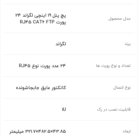
پچ پنل 19 اینچی لگراند 24
مدل محصول
پورت RJ45 CAT6 FTP
لگراند
برند
24 عدد پورت نوع RJ45
تعداد و نوع پورت ها
کانکتور عایق جابجاشونده
نوع اتصال
1U
قابلیت نصب در رک
43.85×482.5×321.7 میلیمتر
ابعاد