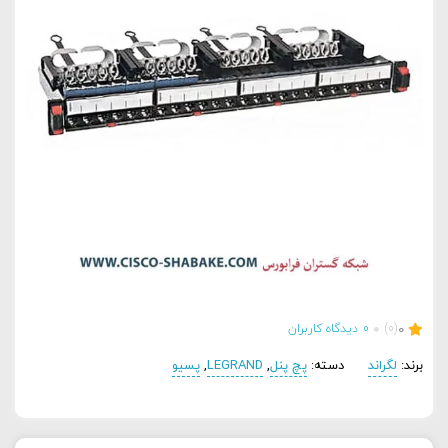
0
(0)
0
دیدگاه کاربران
برند:
لگراند
دسته:
پچ پنل
,
LEGRAND
,
پسیو