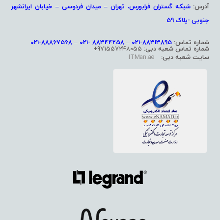
آدرس:
شبکه گستران فرابورس، تهران – میدان فردوسی – خیابان ایرانشهر
جنوبی -پلاک 59
شماره تماس:
88313895-021 – 88344258 -021 – 88867568-021
شماره تماس شعبه دبی:
971557248055+
سایت شعبه دبی:
ITMan.ae