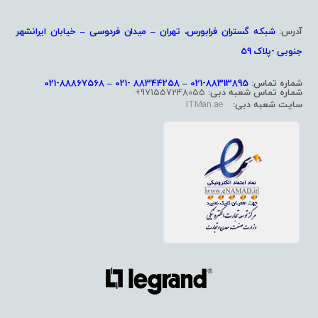
آدرس:
شبکه گستران فرابورس، تهران – میدان فردوسی – خیابان ایرانشهر
جنوبی -پلاک 59
شماره تماس:
88313895-021 – 88344258 -021 – 88867568-021
شماره تماس شعبه دبی:
971557248055+
سایت شعبه دبی:
ITMan.ae