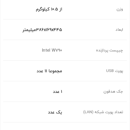
از 10.5 کیلوگرم
وزن
386x169x445میلیمتر
ابعاد
Intel W790
چیپست پردازنده
مجموعا 11 عدد
پورت USB
1 عدد
جک هدفون
یک عدد
تعداد پورت شبکه (LAN)