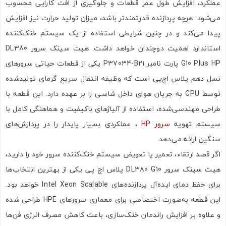
عملکرد، افزایش طول عمر قطعات و جلوگیری از افت کارایی محسوب
می‌شود. هرچه پردازنده قدرتمندتر باشد، میزان تولید حرارت نیز افزایش
پیدا می‌کند و در چنین شرایطی استفاده از یک سیستم خنک‌کننده
استاندارد اهمیت دوچندان خواهد داشت. هیت سینک سرور DL380
G10 Plus HP پارت نامبر P37034-B21 یکی از قطعات حیاتی سرورهای
نسل دهم پلاس اچ‌پی است که وظیفه انتقال سریع گرمای تولیدشده
توسط CPU به جریان هوای داخل شاسی را بر عهده دارد. این قطعه با
طراحی مهندسی‌شده، استفاده از آلیاژهای باکیفیت و هماهنگی کامل با
سیستم تهویه
سرور HP
، عملکردی بسیار پایدار را در پردازش‌های
سنگین ارائه می‌دهد.
اگر قصد ارتقاء، تعمیر یا تعویض سیستم خنک‌کننده سرور خود را دارید،
هیت سینک سرور DL380 G10 پلاس اچ پی یکی از بهترین انتخاب‌ها
برای حفظ دمای ایده‌آل پردازنده‌های Intel Xeon Scalable خواهد بود.
این قطعه به‌صورت اختصاصی برای معماری سرورهای HPE طراحی شده
و علاوه بر افزایش راندمان خنک‌سازی، باعث کاهش مصرف انرژی فن‌ها