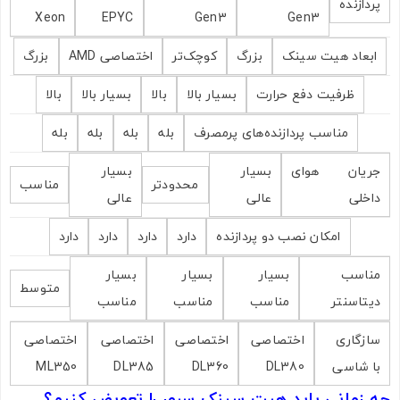
پردازنده
Xeon
EPYC
Gen3
Gen3
ابعاد هیت سینک
بزرگ
کوچک‌تر
اختصاصی AMD
بزرگ
ظرفیت دفع حرارت
بسیار بالا
بالا
بسیار بالا
بالا
مناسب پردازنده‌های پرمصرف
بله
بله
بله
بله
جریان هوای
بسیار
بسیار
محدودتر
مناسب
تصاویر رسمی
داخلی
عالی
عالی
امکان نصب دو پردازنده
دارد
دارد
دارد
دارد
مناسب
بسیار
بسیار
بسیار
متوسط
دیتاسنتر
مناسب
مناسب
مناسب
سازگاری
اختصاصی
اختصاصی
اختصاصی
اختصاصی
اشتراک گذاری در شبکه های اجتماعی
با شاسی
DL380
DL360
DL385
ML350
چه زمانی باید هیت سینک سرور را تعویض کنیم؟