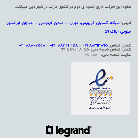
علاوه این شرکت دارای شعبه ی دوم در کشور امارات در شهر دبی میباشد.
آدرس:
شبکه گستران فرابورس، تهران – میدان فردوسی – خیابان ایرانشهر
جنوبی -پلاک 59
شماره تماس:
88313895-021 – 88344258 -021 – 88867568-021
شماره تماس شعبه دبی:
971557248055+
سایت شعبه دبی:
ITMan.ae