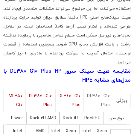
استفاده می‌کنند، اما این موضوع می‌تواند مشکلات متعددی ایجاد کند.
هیت سینک‌های اصلی HPE دقیقاً مطابق میزان تولید حرارت پردازنده
طراحی شده‌اند و فشار نصب آن‌ها کاملاً استاندارد است. در مقابل،
نمونه‌های غیراصل ممکن است سطح تماس مناسبی با پردازنده نداشته
باشند و باعث افزایش دمای CPU شوند. همچنین استفاده از قطعات
اورجینال احتمال آسیب به سوکت پردازنده یا مادربرد را نیز کاهش
می‌دهد.
مقایسه هیت سینک سرور DL380 G10 Plus HP با
مدل‌های مشابه HPE
ML350
DL385 G10
DL360 G10
DL380 G10
ویژگی
G10
Plus
Plus
Plus
نوع سرور
Rack 2U
Rack 1U
Rack 2U AMD
Tower
Intel
AMD
Intel Xeon
Intel Xeon