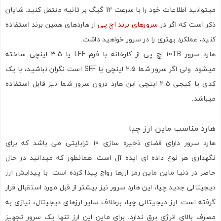
میتوانید اطلاعات خود را با سرعت 12 گیگ بر ثانیه منتقل کنید. شایان
ذکر است که اگر در
سرورهای برند اچ پی
از هاردهای همین برند استفاده
کنید، عملکرد بهتری را در سرور خواهید داشت.
هارد سرور 10TB اچ پی از کارخانه با فرم LFF یا 3.5 اینچی ساخته
میشود. ولی اگر سرور شما 2.5 اینچی یا SFF است نگران نباشید، با یک
کدی یا کیجی 2.5 اینچی این هارد درون سرور شما نیز قابل استفاده
میباشد.
هارد مناسب ماین ارز چیا
هارد سرور دارای فضای ذخیره سازی 10 ترابایتی می باشد که برای
نگهداری هر نوع داده ای ایده آل است. همانطور که میدانید در حال
حاضر در دنیا ماین ماین رمز ارزها رواج پیدا کرده است. با پیدایش ارز
دیجیتالی جدید چیا، این هارد سرور نیز بیشتر از قبل مورد استقبال قرار
گرفته است. ارز دیجیتالی چیا، برخلاف سایر ارزهای دیجیتال، نیازی به
مصرف بالای انرژی برق ندارد. برای ماین این ارز تنها یک سرور تجهیز