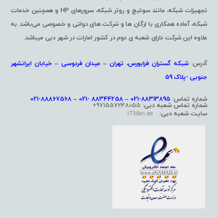
تجهیزات شبکه، مانند سوئیچ و روتر شبکه، سرورهای HP و همچنین خدمات
شبکه، آماده همکاری با ارگان ها و شرکت های دولتی و خصوصی می‌باشد. به
علاوه این شرکت دارای شعبه ی دوم در کشور امارات در شهر دبی میباشد.
آدرس:
شبکه گستران فرابورس، تهران – میدان فردوسی – خیابان ایرانشهر
جنوبی -پلاک 59
شماره تماس:
88313895-021 – 88344258 -021 – 88867568-021
شماره تماس شعبه دبی:
971557248055+
سایت شعبه دبی:
ITMan.ae