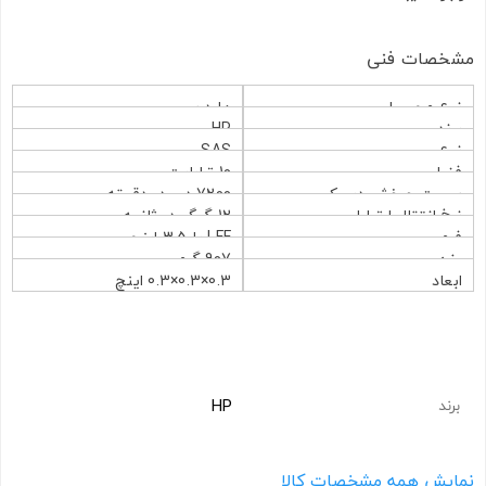
مشخصات فنی
نوع محصول
هارد سرور
برند
HP
نوع
SAS
فضا
10 ترابایت
سرعت چرخش دیسک
7200 دور در دقیقه
نرخ انتقال ارتباط
12 گیگ در ثانیه
فرم
LFF یا 3.5 اینچی
وزن
907 گرم
ابعاد
0.3×0.3×0.3 اینچ
HP
برند
نمایش همه مشخصات کالا