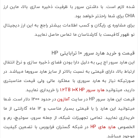
تصاویر رسمی
شده لازم است. با داشتن سرور با ظرفیت ذخیره سازی بالا، ماین ارز
CHIA برای شما راحتتر خواهد بود.
برای مشاوره ی رایگان و کسب اطلاعات بیشتر راجع به این ارز دیجیتال
نو ظهور کافیست با کارشناسان ما تماس حاصل نمایید.
قیمت و خرید هارد سرور 10 ترابایتی HP
این هارد سرور اچ پی به دلیل دارا بودن فضای ذخیره سازی و نرخ انتقال
اشتراک گذاری در شبکه های اجتماعی
ارتباط بالا، دارای قیمتی به نسبت بالاتر از سایز هارد سرورها میباشد. در
صورتیکه نیاز به هارد سروری با عملکرد عالی ولی قیمت مناسبتری
دارید، میتوانید
هارد سرور 1.2TB 10K HP
را خریداری نمایید.
ارسال به ایمیل
قیمت این هارد سرور HP در سایت
آمازون
در حدود 1200 دلار است. شما
میتوانید این هارد را با قیمتی بسیار مناسب و 12 ماه گارانتی از ما
خریداری نمایید. تمامی تجهیزات شبکه، از جمله سرور، سوئیچ، رم و
الخصوص
هارد های HP
در شبکه گستران فرابورس با تضمین کیفیت
ارسال
موجود میباشد.