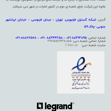
علاوه این شرکت دارای شعبه ی دوم در کشور امارات در شهر دبی میباشد.
آدرس:
شبکه گستران فرابورس، تهران – میدان فردوسی – خیابان ایرانشهر
جنوبی -پلاک 59
شماره تماس:
88313895-021 – 88344258 -021 – 88867568-021
شماره تماس شعبه دبی:
971557248055+
سایت شعبه دبی:
ITMan.ae