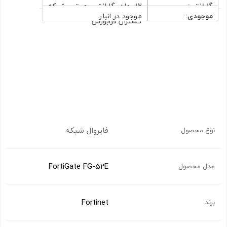
گارانتی:
12 ماه گارانتی معتبر شبکه
موجودی:
موجود در انبار
گستران فرابورس
فایروال شبکه
نوع محصول
FortiGate FG-52E
مدل محصول
Fortinet
برند