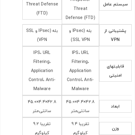
سیستم‌ عامل
Threat Defense
Threat
(FTD)
Defense (FTD)
پشتیبانی از
بله (IPsec و
بله (IPsec و SSL
VPN)
SSL VPN)
VPN
IPS، URL
IPS، URL
Filtering،
Filtering،
قابلیتهای
Application
Application
امنیتی
Control، Anti-
Control، Anti-
Malware
Malware
42.8×4.4×45.0
42.8×4.4×45.0
ابعاد
سانتی‌متر
سانتی‌متر
تقریبا 9.4
تقریبا 9.2
وزن
کیلوگرم
کیلوگرم