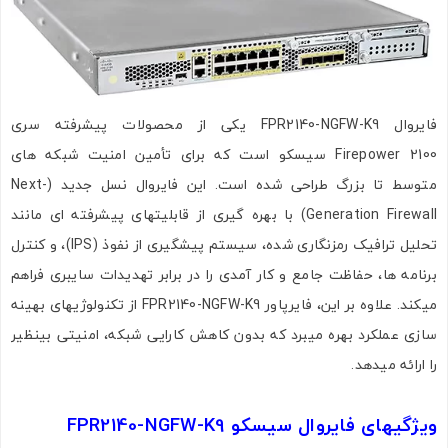
فایروال FPR2140-NGFW-K9 یکی از محصولات پیشرفته سری
Firepower 2100 سیسکو است که برای تأمین امنیت شبکه‌ های
متوسط تا بزرگ طراحی شده است. این فایروال نسل جدید (Next-
Generation Firewall) با بهره‌ گیری از قابلیتهای پیشرفته‌ ای مانند
تحلیل ترافیک رمزنگاری‌ شده، سیستم پیشگیری از نفوذ (IPS)، و کنترل
برنامه‌ ها، حفاظت جامع و کار آمدی را در برابر تهدیدات سایبری فراهم
میکند. علاوه بر این، فایرپاور FPR2140-NGFW-K9 از تکنولوژیهای بهینه‌
سازی عملکرد بهره میبرد که بدون کاهش کارایی شبکه، امنیتی بینظیر
را ارائه میدهد.
ویژگیهای فایروال سیسکو FPR2140-NGFW-K9