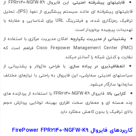
قابلیتهای پیشرفته امنیتی
: این فایروال FPR2140-NGFW-K9 از
قابلیتهای پیشرفته‌ ای مانند سیستم پیشگیری از نفوذ (IPS)، تحلیل
ترافیک رمزنگاری‌ شده، و فیلترینگ URL برای شناسایی و مقابله با
تهدیدات پیچیده برخوردار است.
پشتیبانی از مدیریت یکپارچه
: امکان مدیریت مرکزی با استفاده از
Cisco Firepower Management Center (FMC) فراهم است که
نظارت و کنترل شبکه را آسانتر میکند.
انعطافپذیری در پیاده‌ سازی
: با طراحی ماژولار و پشتیبانی از
سیاستهای امنیتی سفارشی، این فایروال به راحتی با نیازهای مختلف
سازمانها سازگار میشود.
کارایی بالا
: فایروال FPR2140-NGFW-K9 با استفاده از پردازنده‌ های
چند هسته‌ ای و معماری سخت‌ افزاری بهینه، توانایی پردازش حجم
بالای ترافیک را بدون کاهش عملکرد دارد.
کاربردهای فایروال FirePower FPR2140-NGFW-K9