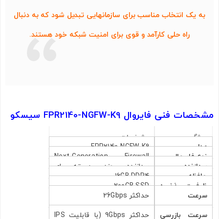
به یک انتخاب مناسب برای سازمانهایی تبدیل شود که به دنبال
راه‌ حلی کارآمد و قوی برای امنیت شبکه خود هستند.
مشخصات فنی فایروال FPR2140-NGFW-K9 سیسکو
ویژگی
مشخصات
مدل
FPR2140-NGFW-K9
نوع فایروال
Next-Generation Firewall
پردازنده
پردازنده چند هسته‌ ای
(NGFW)
حافظه
16GB DDR4
اختصاصی (Multi-core CPU)
ظرفیت ذخیره‌
200GB SSD
سرعت
حداکثر 26Gbps
سازی
فایروالینگ
سرعت بازرسی
حداکثر 9Gbps (با قابلیت IPS