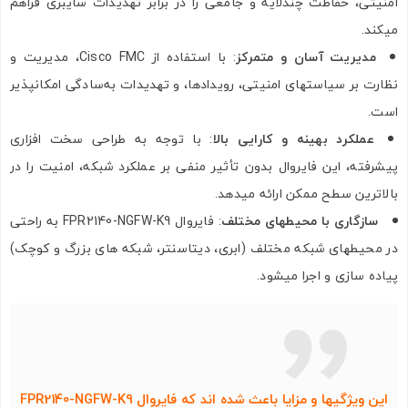
امنیتی، حفاظت چندلایه و جامعی را در برابر تهدیدات سایبری فراهم
میکند.
مدیریت آسان و متمرکز
: با استفاده از Cisco FMC، مدیریت و
نظارت بر سیاستهای امنیتی، رویدادها، و تهدیدات به‌سادگی امکانپذیر
است.
عملکرد بهینه و کارایی بالا
: با توجه به طراحی سخت‌ افزاری
پیشرفته، این فایروال بدون تأثیر منفی بر عملکرد شبکه، امنیت را در
بالاترین سطح ممکن ارائه میدهد.
سازگاری با محیطهای مختلف
: فایروال FPR2140-NGFW-K9 به‌ راحتی
در محیطهای شبکه مختلف (ابری، دیتاسنتر، شبکه‌ های بزرگ و کوچک)
پیاده‌ سازی و اجرا میشود.
این ویژگیها و مزایا باعث شده‌ اند که فایروال FPR2140-NGFW-K9