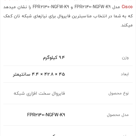
Cisco
مدل FPR2140-NGFW-K9 و FPR2130-NGFW-K9 را نشان میدهد
که به شما در انتخاب مناسبترین فایروال برای نیازهای شبکه‌ تان کمک
میکند.
9.4 کیلوگرم
وزن
45 × 42.8 × 4.4 سانتیمتر
ابعاد
فایروال سخت افزاری شبکه
نوع محصول
FPR2140-NGFW-K9
مدل محصول