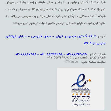
شرکت شبکه گستران فرابورس با چندین سال سابقه در زمینه واردات و فروش
تجهیزات شبکه، مانند سوئیچ و روتر شبکه، سرورهای HP و همچنین خدمات
شبکه، آماده همکاری با ارگان ها و شرکت های دولتی و خصوصی می‌باشد. به
علاوه این شرکت دارای شعبه ی دوم در کشور امارات در شهر دبی میباشد.
آدرس:
شبکه گستران فرابورس، تهران – میدان فردوسی – خیابان ایرانشهر
جنوبی -پلاک 59
شماره تماس:
88313895-021 – 88344258 -021 – 88867568-021
شماره تماس شعبه دبی:
971557248055+
سایت شعبه دبی:
ITMan.ae