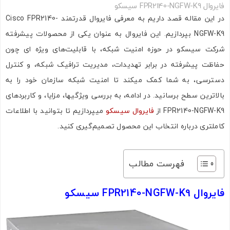
فایروال FPR2140-NGFW-K9 سیسکو
در این مقاله قصد داریم به معرفی فایروال قدرتمند Cisco FPR2140-
NGFW-K9 بپردازیم. این فایروال به عنوان یکی از محصولات پیشرفته
شرکت سیسکو در حوزه امنیت شبکه، با قابلیت‌های ویژه‌ ای چون
حفاظت پیشرفته در برابر تهدیدات، مدیریت ترافیک شبکه، و کنترل
دسترسی، به شما کمک میکند تا امنیت شبکه سازمان خود را به
بالاترین سطح برسانید. در ادامه، به بررسی ویژگیها، مزایا، و کاربردهای
FPR2140-NGFW-K9 از
فایروال سیسکو
میپردازیم تا بتوانید با اطلاعات
کاملتری درباره انتخاب این محصول تصمیم‌گیری کنید.
فهرست مطالب
فایروال FPR2140-NGFW-K9 سیسکو