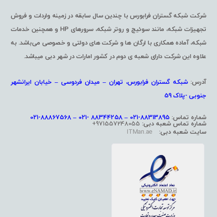
شرکت شبکه گستران فرابورس با چندین سال سابقه در زمینه واردات و فروش
تجهیزات شبکه، مانند سوئیچ و روتر شبکه، سرورهای HP و همچنین خدمات
شبکه، آماده همکاری با ارگان ها و شرکت های دولتی و خصوصی می‌باشد. به
علاوه این شرکت دارای شعبه ی دوم در کشور امارات در شهر دبی میباشد.
آدرس:
شبکه گستران فرابورس، تهران – میدان فردوسی – خیابان ایرانشهر
جنوبی -پلاک 59
شماره تماس:
88313895-021 – 88344258 -021 – 88867568-021
شماره تماس شعبه دبی:
971557248055+
سایت شعبه دبی:
ITMan.ae