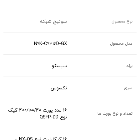
سوئیچ شبکه
نوع محصول
N9K-C9316D-GX
مدل محصول
سیسکو
برند
نکسوس
سری
16 عدد پورت 400/100/40 گیگ
تعداد و نوع پورت ها
نوع QSFP-DD
16 گیگابایت نوع NX-OS و