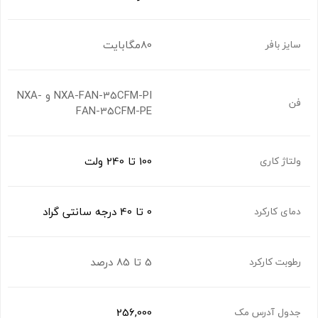
80مگابایت
سایز بافر
NXA-FAN-35CFM-PI و NXA-
فن
FAN-35CFM-PE
100 تا 240 ولت
ولتاژ کاری
0 تا 40 درجه سانتی گراد
دمای کارکرد
5 تا 85 درصد
رطوبت کارکرد
256,000
جدول آدرس مک