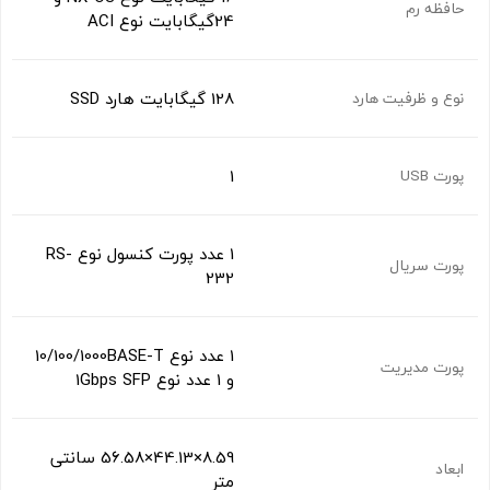
حافظه رم
24گیگابایت نوع ACI
128 گیگابایت هارد SSD
نوع و ظرفیت هارد
1
پورت USB
1 عدد پورت کنسول نوع RS-
پورت سریال
232
1 عدد نوع 10/100/1000BASE-T
پورت مدیریت
و 1 عدد نوع 1Gbps SFP
8.59×44.13×56.58 سانتی
ابعاد
متر