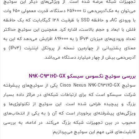
تجهیزات شبکه عرضه شده است. از ویژگی‌های دیگر این سوئیچ
می‌توان به مک‌آدرس‌دهی تا 256000 دستگاه، قدرت معمولی 650 وات
با ورودی AC، و حافظه SSD با ظرفیت 128 گیگابایت که یک حافظه
فلش با ابعاد و حجم بالاست، اشاره کرد. همچنین این سوئیچ حداکثر
تعداد ورودی‌های میزبان IPv4 را به 896000 افزایش می‌دهد که این به
معنای پشتیبانی از چهارمین نسخه از پروتکل اینترنت (IPv4) و
آدرس‌دهی بیش از چهار میلیارد دستگاه می‌باشد.
بررسی سوئیچ نکسوس سیسکو N9K-C9316D-GX
سوئیچ Cisco Nexus N9K-C9316D-GX یکی از سوئیچ‌های پیشرفته
شرکت سیسکو است که برای ارتباطات شبکه‌ای در مراکز داده بسیار
بزرگ و پیچیده طراحی شده است. این سوئیچ از تکنولوژی‌ها و
ویژگی‌های پیشرفته‌ای برخوردار است که آن را به یکی از انتخاب‌های
محبوب در بین تجهیزات شبکه بزرگ می‌کند. در ادامه، به بررسی
قابلیت‌های فنی مهم این سوئیچ می‌پردازیم: