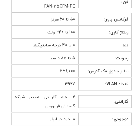
فن:
FAN-35CFM-PE
فرکانس پاور:
50 تا 60 هرتز
ولتاژ کاری:
100 تا 240 ولت
دما:
0 تا 40 درجه سانتیگراد
رطوبت:
5 تا 85 درصد
سایز جدول مک آدرس:
256,000
تعداد VLAN:
3967
12 ماه گارانتی معتبر شبکه
گارانتی:
گستران فرابورس
موجودی:
موجود در انبار