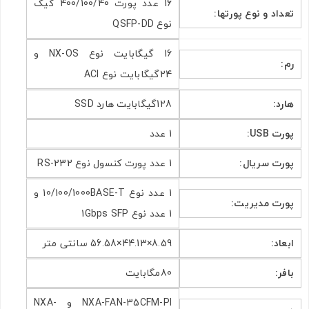
16 عدد پورت 400/100/40 گیگ
تعداد و نوع پورتها:
نوع QSFP-DD
16 گیگابایت نوع NX-OS و
رم:
24گیگابایت نوع ACI
هارد:
128گیگابایت هارد SSD
پورت USB:
1 عدد
پورت سریال:
1 عدد پورت کنسول نوع RS-232
1 عدد نوع 10/100/1000BASE-T و
پورت مدیریت:
1 عدد نوع 1Gbps SFP
ابعاد:
8.59×44.13×56.58 سانتی متر
بافر:
80مگابایت
NXA-FAN-35CFM-PI و NXA-