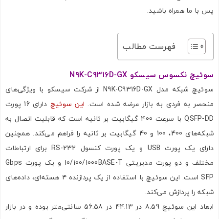
پس با ما همراه باشید.
فهرست مطالب
سوئیچ نکسوس سیسکو N9K-C9316D-GX
سوئیچ شبکه مدل N9K-C9316D-GX از شرکت سیسکو با ویژگی‌های
منحصر به فردی به بازار عرضه شده است.
این سوئیچ
دارای 16 پورت
QSFP-DD با سرعت 400 گیگابیت بر ثانیه است که قابلیت اتصال به
شبکه‌های 400، 100 و 40 گیگابیت بر ثانیه را فراهم می‌کند. همچنین
دارای یک پورت USB و یک پورت کنسول RS-232 برای ارتباطات
مختلف و دو پورت مدیریتی 10/100/1000BASE-T و یک پورت Gbps
SFP است. این سوئیچ با استفاده از یک پردازنده ۴ هسته‌ای، داده‌های
شبکه را پردازش می‌کند.
ابعاد این سوئیچ 8.59 در 44.13 در 56.58 سانتی‌متر بوده و در بازار