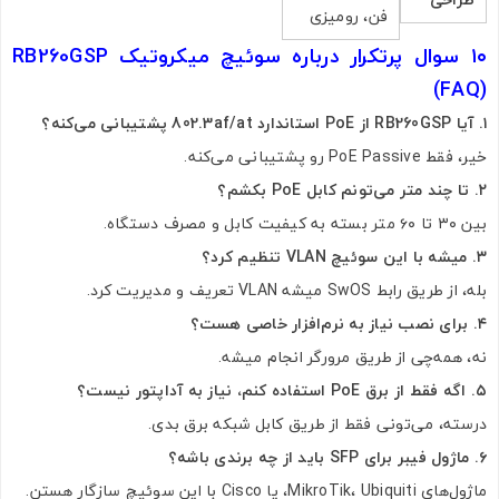
فن، رومیزی
۱۰ سوال پرتکرار درباره سوئیچ میکروتیک RB260GSP
(FAQ)
۱. آیا RB260GSP از PoE استاندارد 802.3af/at پشتیبانی می‌کنه؟
خیر، فقط PoE Passive رو پشتیبانی می‌کنه.
۲. تا چند متر می‌تونم کابل PoE بکشم؟
بین ۳۰ تا ۶۰ متر بسته به کیفیت کابل و مصرف دستگاه.
۳. میشه با این سوئیچ VLAN تنظیم کرد؟
بله، از طریق رابط SwOS میشه VLAN تعریف و مدیریت کرد.
۴. برای نصب نیاز به نرم‌افزار خاصی هست؟
نه، همه‌چی از طریق مرورگر انجام میشه.
۵. اگه فقط از برق PoE استفاده کنم، نیاز به آداپتور نیست؟
درسته، می‌تونی فقط از طریق کابل شبکه برق بدی.
۶. ماژول فیبر برای SFP باید از چه برندی باشه؟
ماژول‌های MikroTik، Ubiquiti، یا Cisco با این سوئیچ سازگار هستن.