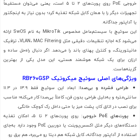
خروجی PoE روی پورت‌های ۲ تا ۵ است، یعنی می‌توان مستقیماً
تجهیزات دیگر را با همان کابل شبکه تغذیه کرد؛ بدون نیاز به اینجکتور
یا آداپتور جداگانه.
این سوئیچ با سیستم‌عامل مخصوص MikroTik به نام SwOS ارائه
می‌شود که اجازه تنظیمات دقیقی مثل VLAN، MAC Filtering، ترافیک
مانیتورینگ، و کنترل پهنای باند را می‌دهد. اگر دنبال راه‌حل ساده و
ارزان برای یک شبکه هوشمند هستی، این مدل یکی از بهترین
گزینه‌هاست.
ویژگی‌های اصلی سوئیچ میکروتیک RB260GSP
طراحی فشرده و بی‌صدا:
ابعاد این سوئیچ فقط ۱۳.۹ در ۱۱.۳
سانتی‌متره و به‌دلیل طراحی بدون فن، کاملاً بی‌صدا کار می‌کنه؛ مناسب
برای نصب در اتاق کار، پشت میز یا حتی داخل رک کوچک خانگی.
پورت‌های PoE خروجی:
روی پورت‌های ۲ تا ۵، امکان تغذیه
دستگاه‌های دیگر مثل اکسس‌پوینت یا دوربین PoE وجود داره. به‌جای
استفاده از آداپتور جداگانه، کابل شبکه هم دیتا رو می‌بره، هم برق رو.