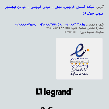
آدرس:
شبکه گستران فرابورس، تهران – میدان فردوسی – خیابان ایرانشهر
جنوبی -پلاک 59
شماره تماس:
88313895-021 – 88344258 -021 – 88867568-021
شماره تماس شعبه دبی:
971557248055+
سایت شعبه دبی:
ITMan.ae