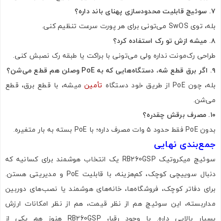
۷. سوئیچ قابلیت محدودسازی پهنای باند داره؟
بله، توی SwOS می‌تونی برای هر پورت سرعت تنظیم کنی.
۸. میشه ازش تو رک استفاده کرد؟
طراحی رک‌مونت نداره ولی می‌تونی با براکت یا طبقه رک نصبش کنی.
۹. اگر برق قطع شه، دستگاه‌هایی که به PoE وصلن هم قطع می‌شن؟
بله، چون PoE از طریق خود دستگاه
تأمین
میشه، با قطع برق، قطع
می‌شن.
۱۰. مصرف برقش چقدره؟
بدون PoE فقط حدود ۵ وات مصرف داره؛ با PoE بسته به بار متغیره.
جمع‌بندی نهایی
سوئیچ میکروتیک RB260GSP یک انتخاب هوشمند برای کسانیه که
دنبال سوییچی کوچک، کم‌هزینه، با قابلیت PoE و مدیریتی هستن.
برای دفاتر کوچک، فروشگاه‌ها، خانه‌های هوشمند یا نصب‌های دوربین
مداربسته، این سوئیچ هم از نظر قیمت، هم از نظر امکانات ارزش
بسیار بالایی داره. با وجود رقبا، RB260GSP هنوز هم یکی از