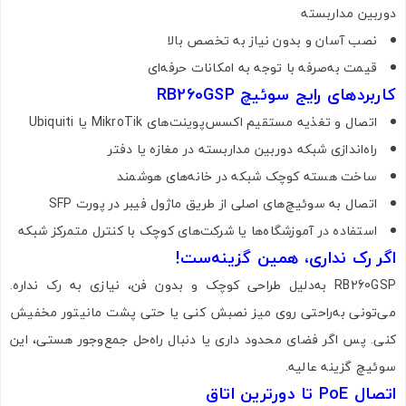
دوربین مداربسته
نصب آسان و بدون نیاز به تخصص بالا
قیمت به‌صرفه با توجه به امکانات حرفه‌ای
کاربردهای رایج سوئیچ RB260GSP
اتصال و تغذیه مستقیم اکسس‌پوینت‌های MikroTik یا Ubiquiti
راه‌اندازی شبکه دوربین مداربسته در مغازه یا دفتر
تصاویر رسمی
ساخت هسته کوچک شبکه در خانه‌های هوشمند
اتصال به سوئیچ‌های اصلی از طریق ماژول فیبر در پورت SFP
استفاده در آموزشگاه‌ها یا شرکت‌های کوچک با کنترل متمرکز شبکه
اگر رک نداری، همین گزینه‌ست!
RB260GSP به‌دلیل طراحی کوچک و بدون فن، نیازی به رک نداره.
می‌تونی به‌راحتی روی میز نصبش کنی یا حتی پشت مانیتور مخفیش
کنی. پس اگر فضای محدود داری یا دنبال راه‌حل جمع‌وجور هستی، این
اشتراک گذاری در شبکه های اجتماعی
سوئیچ گزینه عالیه.
اتصال PoE تا دورترین اتاق