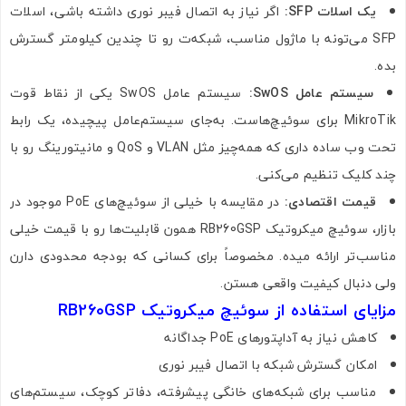
یک اسلات SFP:
اگر نیاز به اتصال فیبر نوری داشته باشی، اسلات
SFP می‌تونه با ماژول مناسب، شبکه‌ت رو تا چندین کیلومتر گسترش
بده.
سیستم عامل SwOS:
سیستم عامل SwOS یکی از نقاط قوت
MikroTik برای سوئیچ‌هاست. به‌جای سیستم‌عامل پیچیده، یک رابط
تحت وب ساده داری که همه‌چیز مثل VLAN و QoS و مانیتورینگ رو با
چند کلیک تنظیم می‌کنی.
قیمت اقتصادی:
در مقایسه با خیلی از سوئیچ‌های PoE موجود در
بازار، سوئیچ میکروتیک RB260GSP همون قابلیت‌ها رو با قیمت خیلی
مناسب‌تر ارائه میده. مخصوصاً برای کسانی که بودجه محدودی دارن
ولی دنبال کیفیت واقعی هستن.
مزایای استفاده از سوئیچ میکروتیک RB260GSP
کاهش نیاز به آداپتورهای PoE جداگانه
امکان گسترش شبکه با اتصال فیبر نوری
مناسب برای شبکه‌های خانگی پیشرفته، دفاتر کوچک، سیستم‌های