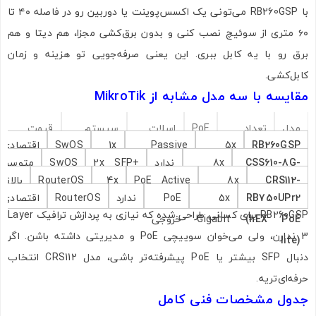
با RB260GSP می‌تونی یک اکسس‌پوینت یا دوربین رو در فاصله ۴۰ تا
ارسال به ایمیل
۶۰ متری از سوئیچ نصب کنی و بدون برق‌کشی مجزا، هم دیتا و هم
برق رو با یه کابل ببری. این یعنی صرفه‌جویی تو هزینه و زمان
کابل‌کشی.
مقایسه با سه مدل مشابه از MikroTik
ارسال
مدل
تعداد
PoE
اسلات
سیستم
قیمت
RB260GSP
5x
Passive
1x
SwOS
اقتصادی
پورت
SFP
عامل
تقریبی
CSS610-8G-
8x
ندارد
2x SFP+
SwOS
متوسط
Gigabit
PoE روی 4
SFP
CRS112-
8x
PoE Active
4x
RouterOS
بالاتر
(10G)
Gigabit
2S+IN
پورت
RB750UPr2
5x
PoE
ندارد
RouterOS
اقتصادی
8P-4S-IN
Gigabit
و Passive
SFP
RB260GSP برای کسانی طراحی شده که نیازی به پردازش ترافیک Layer
(hEX PoE
Gigabit
خروجی
3 ندارن، ولی می‌خوان سوییچی PoE و مدیریتی داشته باشن. اگر
lite)
دنبال SFP بیشتر یا PoE پیشرفته‌تر باشی، مدل CRS112 انتخاب
حرفه‌ای‌تریه.
جدول مشخصات فنی کامل