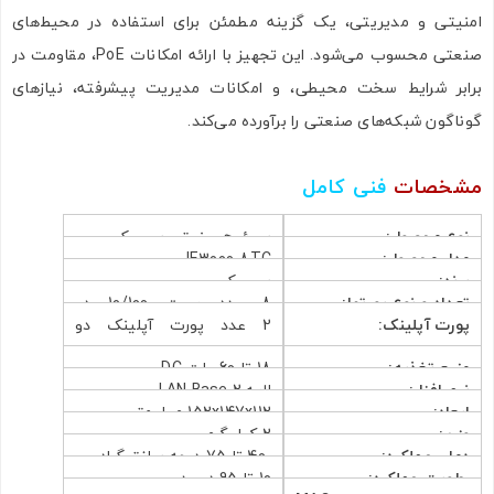
امنیتی و مدیریتی، یک گزینه مطمئن برای استفاده در محیط‌های
صنعتی محسوب می‌شود. این تجهیز با ارائه امکانات PoE، مقاومت در
برابر شرایط سخت محیطی، و امکانات مدیریت پیشرفته، نیازهای
گوناگون شبکه‌های صنعتی را برآورده می‌کند.
مشخصات
فنی کامل
نوع محصول:
سوئیچ صنعتی سیسکو
مدل محصول:
IE3000-8TC
برند:
سیسکو
تعداد و نوع پورتها:
8 عدد پورت 10/100 دو
پورت آپلینک:
2 عدد پورت آپلینک دو
منظوره
منظوره 10/100/1000 یا SFP
منبع تغذیه:
18 تا 60 ولت DC
نرم افزار:
لایه 2 LAN Base
ابعاد:
152x147x112 میلیمتر
وزن:
2 کیلوگرم
دمای عملکرد:
-40 تا 75 درجه سانتیگراد
رطوبت عملکرد:
10 تا 95 درصد