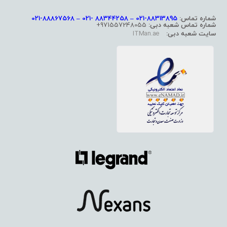
شماره تماس:
88313895-021 – 88344258 -021 – 88867568-021
شماره تماس شعبه دبی:
971557248055+
سایت شعبه دبی:
ITMan.ae