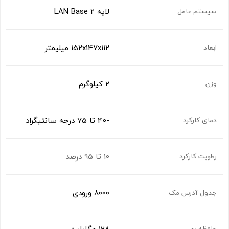
لایه 2 LAN Base
سیستم عامل
152x147x112 میلیمتر
ابعاد
2 کیلوگرم
وزن
-40 تا 75 درجه سانتیگراد
دمای کارکرد
10 تا 95 درصد
رطوبت کارکرد
8000 ورودی
جدول آدرس مک
حافظه رم