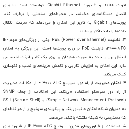
اترنت 10/100 و 2 پورت Gigabit Ethernet، توانسته است نیازهای
اتصال دستگاه‌های مختلف در محیط‌های صنعتی را برطرف کند.
پورت‌های Gigabit به کاربر این امکان را می‌دهند که سرعت انتقال
داده‌ها را به حداکثر برسانند.
قابلیت
PoE (Power over Ethernet)
:یکی از ویژگی‌های مهم IE-
3000-8TC، قابلیت PoE بر روی پورت‌ها است. این ویژگی به امکان
انتقال برق و داده به صورت همزمان بر روی یک کابل اترنت اختصاص
دارد. این امکان به افزایش کارایی و کاهش هزینه‌های نصب و نگهداری
کمک می‌کند.
امکان مدیریت از راه دور
:
سوییچ IE 3000 8TC از امکانات مدیریت
از راه دور سیسکو استفاده می‌کند. این امکانات از جمله SNMP
(Simple Network Management Protocol) و SSH (Secure Shell)
به مدیران شبکه امکان مانیتورینگ و پیکربندی سوئیچ را از هر نقطه‌ای
که دسترسی به شبکه داشته باشند، می‌دهد.
استفاده از فناوری‌های مدرن
:
سوئیچ IE-3000-8TC از فناوری‌های