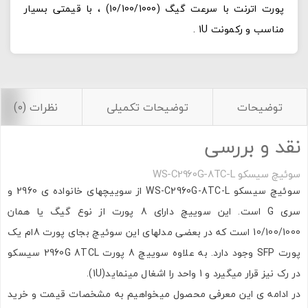
پورت اترنت با سرعت گیگ (10/100/1000) ، با قیمتی بسیار
مناسب و رکمونت 1U .
توضیحات
توضیحات تکمیلی
نظرات (0)
نقد و بررسی
سوئیچ سیسکو WS-C2960G-8TC-L
سوئیچ سیسکو WS-C2960G-8TC-L از سوییچهای خانواده ی 2960 و
سری G است. این سوییچ دارای 8 پورت از نوع گیگ یا همان
10/100/1000 است که در بعضی مدلهای این سوئیچ بجای پورت 8ام یک
پورت SFP وجود دارد. به علاوه سوییچ 8 پورت 2960G 8TCL سیسکو
در رک نیز قرار میگیرد و 1 واحد را اشغال مینماید(1U).
در ادامه ی این معرفی محصول میخواهیم به مشخصات قیمت و خرید