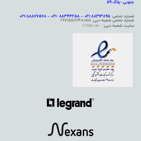
جنوبی -پلاک 59
شماره تماس:
88313895-021 – 88344258 -021 – 88867568-021
شماره تماس شعبه دبی:
971557248055+
سایت شعبه دبی:
ITMan.ae