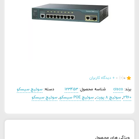
0
(0)
0
دیدگاه کاربران
برند:
cisco
شناسه محصول:
123453
دسته:
سوئیچ سیسکو
2960
,
سوئیچ 8 پورت
,
سوئیچ POE سیسکو
,
سوئیچ سیسکو
ویژگی های محصول