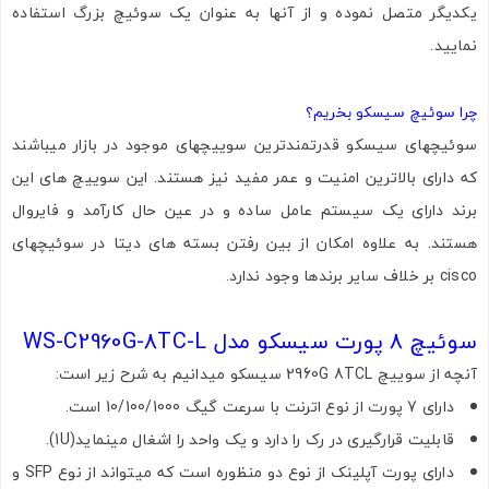
یکدیگر متصل نموده و از آنها به عنوان یک سوئیچ بزرگ استفاده
نمایید.
چرا سوئیچ سیسکو بخریم؟
سوئیچهای سیسکو قدرتمندترین سوییچهای موجود در بازار میباشند
که دارای بالاترین امنیت و عمر مفید نیز هستند. این سوییچ های این
برند دارای یک سیستم عامل ساده و در عین حال کارآمد و فایروال
هستند. به علاوه امکان از بین رفتن بسته های دیتا در سوئیچهای
cisco بر خلاف سایر برندها وجود ندارد.
سوئیچ 8 پورت سیسکو مدل WS-C2960G-8TC-L
آنچه از سوییچ 2960G 8TCL سیسکو میدانیم به شرح زیر است:
دارای 7 پورت از نوع اترنت با سرعت گیگ 10/100/1000 است.
قابلیت قرارگیری در رک را دارد و یک واحد را اشغال مینماید(1U).
دارای پورت آپلینک از نوع دو منظوره است که میتواند از نوع SFP و