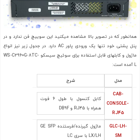
همانطور که در تصویر بالا مشاهده میکنید این سوییچ فن ندارد و در
پنل پشتی خود تنها یک ورودی پاور AC دارد. در جدول زیر نیز انواع
ماژول و کابلهای قابل استفاده برای سوئیچ سیسکو WS-C2960G-8TC-
L آمده است:
مدل
شرح
CAB-
کابل کنسول با طول 6 فوت
CONSOLE-
همراه با RJ45 و DB9F
RJ45
GLC-LH-
ماژول گیرنده/فرستنده GE SFP
SM
LX/LH با سری LC