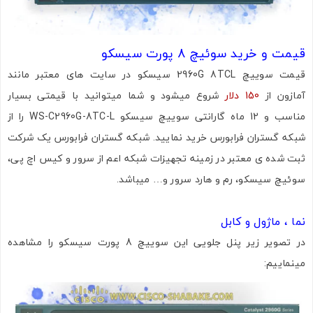
قیمت و خرید سوئیچ 8 پورت سیسکو
قیمت سوییچ 2960G 8TCL سیسکو در سایت های معتبر مانند
آمازون از
150 دلار
شروع میشود و شما میتوانید با قیمتی بسیار
مناسب و 12 ماه گارانتی سوییچ سیسکو WS-C2960G-8TC-L را از
شبکه گستران فرابورس خرید نمایید. شبکه گستران فرابورس یک شرکت
ثبت شده ی معتبر در زمینه تجهیزات شبکه اعم از سرور و کیس اچ پی،
سوئیچ سیسکو، رم و هارد سرور و… میباشد.
نما ، ماژول و کابل
در تصویر زیر پنل جلویی این سوییچ 8 پورت سیسکو را مشاهده
مینماییم:
تصاویر رسمی