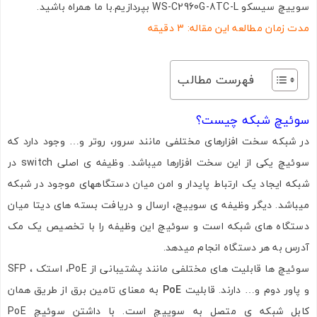
سوییچ سیسکو WS-C2960G-8TC-L بپردازیم.با ما همراه باشید.
مدت زمان مطالعه این مقاله: 3 دقیقه
فهرست مطالب
سوئیچ شبکه چیست؟
در شبکه سخت افزارهای مختلفی مانند سرور، روتر و… وجود دارد که
سوئیچ یکی از این سخت افزارها میباشد. وظیفه ی اصلی switch در
شبکه ایجاد یک ارتباط پایدار و امن میان دستگاههای موجود در شبکه
میباشد. دیگر وظیفه ی سوییچ، ارسال و دریافت بسته های دیتا میان
دستگاه های شبکه است و سوئیچ این وظیفه را با تخصیص یک مک
آدرس به هر دستگاه انجام میدهد.
سوئیچ ها قابلیت های مختلفی مانند پشتیبانی از PoE، استک ، SFP
و پاور دوم و… دارند. قابلیت
PoE
به معنای تامین برق از طریق همان
کابل شبکه ی متصل به سوییچ است. با داشتن سوئیچ PoE