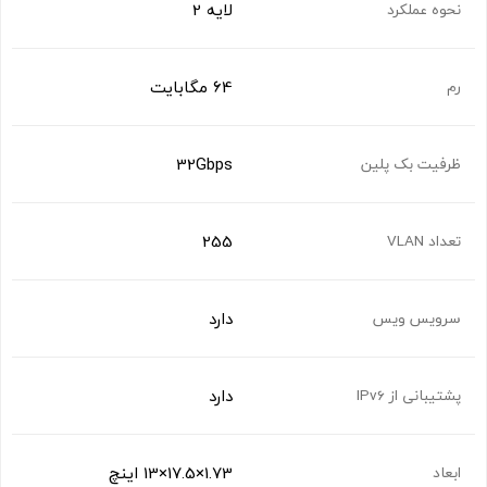
لایه 2
نحوه عملکرد
64 مگابایت
رم
32Gbps
ظرفیت بک پلین
255
تعداد VLAN
دارد
سرویس ویس
دارد
پشتیبانی از IPv6
1.73×17.5×13 اینچ
ابعاد