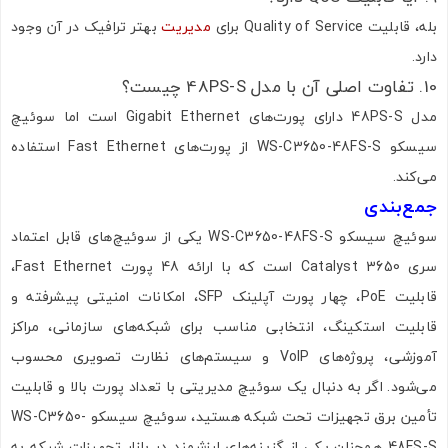
بله، قابلیت Quality of Service برای
مدیریت
بهتر ترافیک در آن وجود
دارد.
10. تفاوت اصلی آن با مدل 48PS-S چیست؟
مدل 48PS-S دارای پورت‌های Gigabit Ethernet است اما سوئیچ
سیسکو WS-C3650-48FS-S از پورت‌های Fast Ethernet استفاده
می‌کند.
جمع‌بندی
سوئیچ سیسکو WS-C3650-48FS-S یکی از سوئیچ‌های قابل اعتماد
سری Catalyst 3650 است که با ارائه 48 پورت Fast Ethernet،
قابلیت PoE، چهار پورت آپلینک SFP، امکانات امنیتی پیشرفته و
قابلیت استکینگ، انتخابی مناسب برای شبکه‌های سازمانی، مراکز
آموزشی، پروژه‌های VoIP و سیستم‌های نظارت تصویری محسوب
می‌شود. اگر به دنبال یک سوئیچ مدیریتی با تعداد پورت بالا و قابلیت
تأمین برق تجهیزات تحت شبکه هستید، سوئیچ سیسکو WS-C3650-
48FS-S همچنان یکی از گزینه‌های ارزشمند در بازار تجهیزات شبکه به