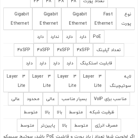
تعداد پورت
48
48
48
24
ارسال به ایمیل
نوع
Fast
Gigabit
Gigabit
Gigabit
پورت
Ethernet
Ethernet
Ethernet
Ethernet
ارسال
PoE
دارد
دارد
ندارد
دارد
تعداد آپلینک
4xSFP
4xSFP
4xSFP
4xSFP
قابلیت استکینگ
دارد
دارد
دارد
دارد
لایه
Layer 3
Layer 3
Layer 3
Layer 3
سوئیچینگ
Lite
Lite
Lite
Lite
مناسب برای VoIP
بسیار مناسب
عالی
محدود
عالی
ظرفیت شبکه
متوسط
بالا
بالا
متوسط
مصرف انرژی
متوسط
بالا
پایین‌تر
متوسط
اگر اولویت شما تعداد زیاد پورت و قابلیت PoE باشد، سوئیچ سیسکو