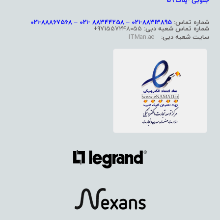
جنوبی -پلاک 59
شماره تماس:
88313895-021 – 88344258 -021 – 88867568-021
شماره تماس شعبه دبی:
971557248055+
سایت شعبه دبی:
ITMan.ae