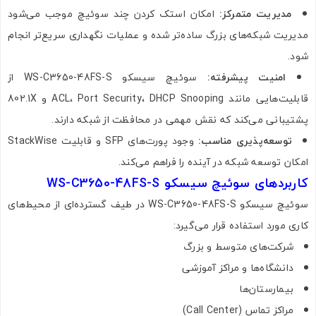
مدیریت متمرکز:
امکان استک کردن چند سوئیچ موجب می‌شود
مدیریت شبکه‌های بزرگ ساده‌تر شده و عملیات نگهداری سریع‌تر انجام
شود.
امنیت پیشرفته:
سوئیچ سیسکو WS-C3650-48FS-S از
قابلیت‌هایی مانند ACL، Port Security، DHCP Snooping و 802.1X
پشتیبانی می‌کند که نقش مهمی در محافظت از شبکه دارند.
توسعه‌پذیری مناسب:
وجود پورت‌های SFP و قابلیت StackWise
امکان توسعه شبکه در آینده را فراهم می‌کند.
کاربردهای سوئیچ سیسکو WS-C3650-48FS-S
سوئیچ سیسکو WS-C3650-48FS-S در طیف گسترده‌ای از محیط‌های
کاری مورد استفاده قرار می‌گیرد:
شرکت‌های متوسط و بزرگ
دانشگاه‌ها و مراکز آموزشی
بیمارستان‌ها
مراکز تماس (Call Center)