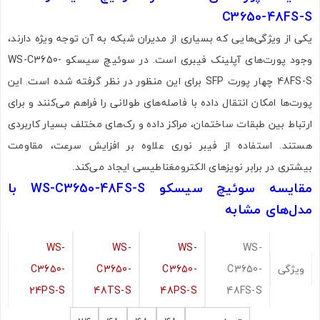
C3650-48FS-S
یکی از ویژگی‌هایی که بسیاری از مدیران شبکه به آن توجه ویژه دارند،
وجود پورت‌های آپلینک فیبری است. در سوئیچ سیسکو WS-C3650-
48FS-S چهار پورت SFP برای این منظور در نظر گرفته شده است. این
پورت‌ها امکان انتقال داده با فاصله‌های طولانی را فراهم می‌کنند و برای
تصاویر رسمی
ارتباط بین طبقات ساختمان، مراکز داده و رک‌های مختلف بسیار کاربردی
هستند. استفاده از فیبر نوری علاوه بر افزایش سرعت، مقاومت
بیشتری در برابر نویزهای الکترومغناطیسی ایجاد می‌کند.
مقایسه سوئیچ سیسکو WS-C3650-48FS-S با
مدل‌های مشابه
WS-
WS-
WS-
WS-
اشتراک گذاری در شبکه های اجتماعی
ویژگی
C3650-
C3650-
C3650-
C3650-
24PS-S
48TS-S
48PS-S
48FS-S