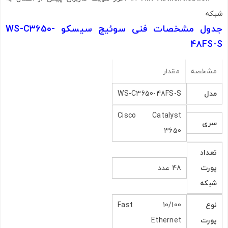
شبکه
جدول مشخصات فنی سوئیچ سیسکو WS-C3650-
48FS-S
مشخصه
مقدار
مدل
WS-C3650-48FS-S
Cisco Catalyst
سری
3650
تعداد
پورت
48 عدد
شبکه
نوع
10/100 Fast
پورت
Ethernet