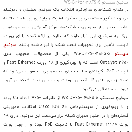
سوئیچ سیسکو WS-C3650-48FS-S
در دنیای شبکه‌های سازمانی، انتخاب یک سوئیچ مطمئن و قدرتمند
می‌تواند تأثیر مستقیمی بر عملکرد، امنیت و پایداری زیرساخت داشته
باشد. بسیاری از سازمان‌ها، شرکت‌ها، مراکز آموزشی و مجموعه‌های
بزرگ به سوئیچ‌هایی نیاز دارند که علاوه بر ارائه تعداد بالای پورت،
قابلیت تأمین برق تجهیزات تحت شبکه را نیز داشته باشند.
سوئیچ
سیسکو
WS-C3650-48FS-S یکی از محصولات محبوب سری
Catalyst 3650 است که با بهره‌گیری از 48 پورت Fast Ethernet و
قابلیت PoE، گزینه‌ای مناسب برای محیط‌هایی محسوب می‌شود که
تعداد زیادی تلفن IP، اکسس پوینت و دوربین تحت شبکه در آن‌ها
مورد استفاده قرار می‌گیرد.
سوئیچ سیسکو WS-C3650-48FS-S از خانواده Catalyst 3650 بوده
و با بهره‌گیری از سیستم‌عامل Cisco IOS XE امکانات مدیریتی
گسترده‌ای را در اختیار مدیران شبکه قرار می‌دهد. این سوئیچ دارای 48
پورت 10/100 Fast Ethernet با قابلیت PoE بوده و از چهار پورت