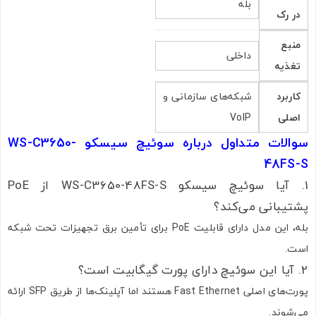
بله
در رک
منبع
داخلی
تغذیه
کاربرد
شبکه‌های سازمانی و
اصلی
VoIP
سوالات متداول درباره سوئیچ سیسکو WS-C3650-
48FS-S
1. آیا سوئیچ سیسکو WS-C3650-48FS-S از PoE
پشتیبانی می‌کند؟
بله، این مدل دارای قابلیت PoE برای تأمین برق تجهیزات تحت شبکه
است.
2. آیا این سوئیچ دارای پورت گیگابیت است؟
پورت‌های اصلی Fast Ethernet هستند اما آپلینک‌ها از طریق SFP ارائه
می‌شوند.