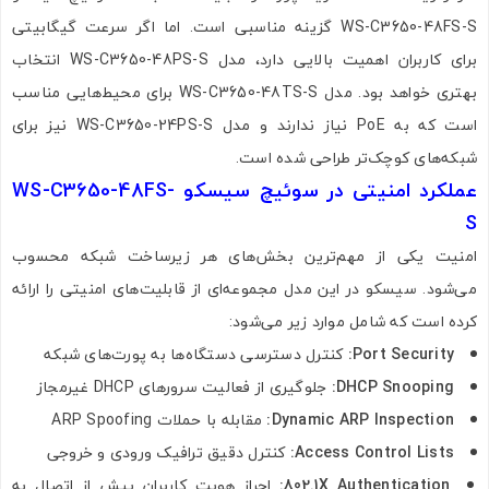
WS-C3650-48FS-S گزینه مناسبی است. اما اگر سرعت گیگابیتی
برای کاربران اهمیت بالایی دارد، مدل WS-C3650-48PS-S انتخاب
بهتری خواهد بود. مدل WS-C3650-48TS-S برای محیط‌هایی مناسب
است که به PoE نیاز ندارند و مدل WS-C3650-24PS-S نیز برای
شبکه‌های کوچک‌تر طراحی شده است.
عملکرد امنیتی در سوئیچ سیسکو WS-C3650-48FS-
S
امنیت یکی از مهم‌ترین بخش‌های هر زیرساخت شبکه محسوب
می‌شود. سیسکو در این مدل مجموعه‌ای از قابلیت‌های امنیتی را ارائه
کرده است که شامل موارد زیر می‌شود:
Port Security:
کنترل دسترسی دستگاه‌ها به پورت‌های شبکه
DHCP Snooping:
جلوگیری از فعالیت سرورهای DHCP غیرمجاز
Dynamic ARP Inspection:
مقابله با حملات ARP Spoofing
Access Control Lists:
کنترل دقیق ترافیک ورودی و خروجی
802.1X Authentication:
احراز هویت کاربران پیش از اتصال به