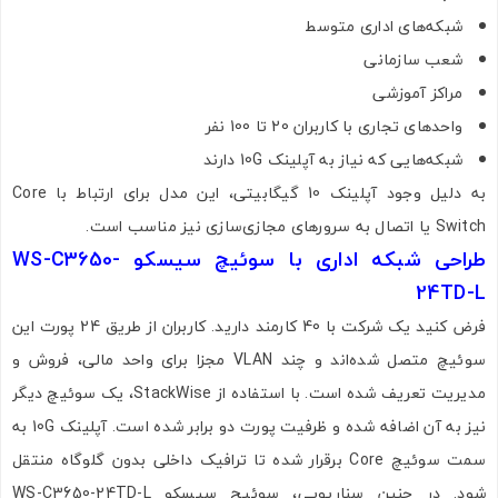
شبکه‌های اداری متوسط
شعب سازمانی
تصاویر رسمی
مراکز آموزشی
واحدهای تجاری با کاربران 20 تا 100 نفر
شبکه‌هایی که نیاز به آپلینک 10G دارند
به دلیل وجود آپلینک 10 گیگابیتی، این مدل برای ارتباط با Core
Switch یا اتصال به سرورهای مجازی‌سازی نیز مناسب است.
طراحی شبکه اداری با سوئیچ سیسکو WS-C3650-
اشتراک گذاری در شبکه های اجتماعی
24TD-L
فرض کنید یک شرکت با 40 کارمند دارید. کاربران از طریق 24 پورت این
سوئیچ متصل شده‌اند و چند VLAN مجزا برای واحد مالی، فروش و
مدیریت تعریف شده است. با استفاده از StackWise، یک سوئیچ دیگر
ارسال به ایمیل
نیز به آن اضافه شده و ظرفیت پورت دو برابر شده است. آپلینک 10G به
سمت سوئیچ Core برقرار شده تا ترافیک داخلی بدون گلوگاه منتقل
شود. در چنین سناریویی، سوئیچ سیسکو WS-C3650-24TD-L