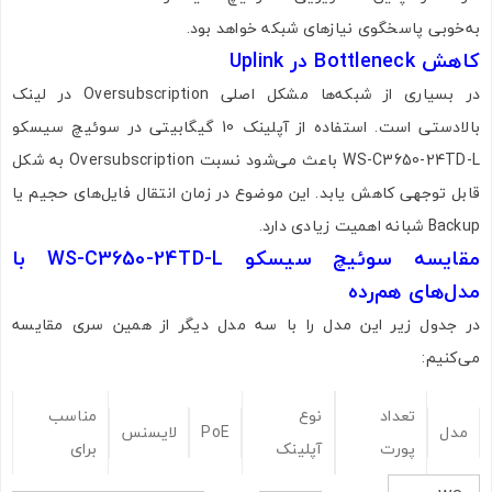
ارسال
به‌خوبی پاسخگوی نیازهای شبکه خواهد بود.
کاهش Bottleneck در Uplink
در بسیاری از شبکه‌ها مشکل اصلی Oversubscription در لینک
بالادستی است. استفاده از آپلینک 10 گیگابیتی در سوئیچ سیسکو
WS-C3650-24TD-L باعث می‌شود نسبت Oversubscription به شکل
قابل توجهی کاهش یابد. این موضوع در زمان انتقال فایل‌های حجیم یا
Backup شبانه اهمیت زیادی دارد.
مقایسه سوئیچ سیسکو WS-C3650-24TD-L با
مدل‌های هم‌رده
در جدول زیر این مدل را با سه مدل دیگر از همین سری مقایسه
می‌کنیم:
تعداد
نوع
مناسب
مدل
PoE
لایسنس
پورت
آپلینک
برای