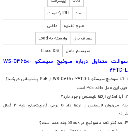
QoS
پیشرفته
ابعاد
1RU رکمونت
منبع تغذیه
داخلی
مصرف برق
وابسته به Load
سیستم عامل
Cisco IOS
سوالات متداول درباره سوئیچ سیسکو WS-C3650-
24TD-L
1. آیا سوئیچ سیسکو WS-C3650-24TD-L از PoE پشتیبانی می‌کند؟
خیر، این مدل فاقد PoE است.
2. آیا امکان ارتقا لایسنس وجود دارد؟
بله، می‌توان لایسنس را ارتقا داد تا برخی قابلیت‌های لایه 3 فعال
شوند.
3. حداکثر تعداد سوئیچ در Stack چند عدد است؟