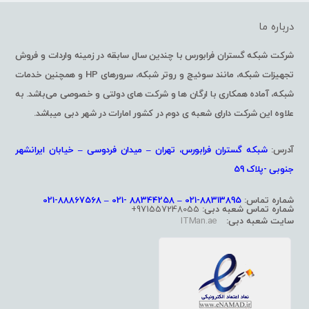
درباره ما
شرکت شبکه گستران فرابورس با چندین سال سابقه در زمینه واردات و فروش
تجهیزات شبکه، مانند سوئیچ و روتر شبکه، سرورهای HP و همچنین خدمات
شبکه، آماده همکاری با ارگان ها و شرکت های دولتی و خصوصی می‌باشد. به
علاوه این شرکت دارای شعبه ی دوم در کشور امارات در شهر دبی میباشد.
آدرس:
شبکه گستران فرابورس، تهران – میدان فردوسی – خیابان ایرانشهر
جنوبی -پلاک 59
شماره تماس:
88313895-021 – 88344258 -021 – 88867568-021
شماره تماس شعبه دبی:
971557248055+
سایت شعبه دبی:
ITMan.ae