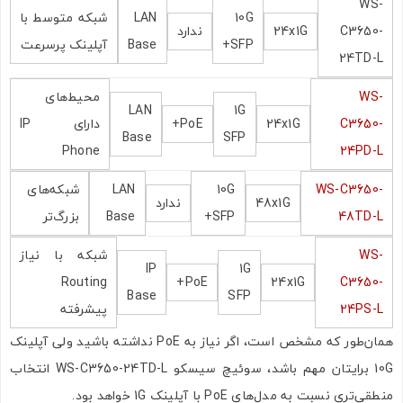
WS-
10G
LAN
شبکه متوسط با
C3650-
24x1G
ندارد
SFP+
Base
آپلینک پرسرعت
24TD-L
WS-
محیط‌های
LAN
1G
C3650-
24x1G
PoE+
دارای IP
Base
SFP
Phone
24PD-L
WS-C3650-
10G
LAN
شبکه‌های
48x1G
ندارد
48TD-L
SFP+
Base
بزرگ‌تر
WS-
شبکه با نیاز
IP
1G
Routing
PoE+
24x1G
C3650-
Base
SFP
24PS-L
پیشرفته
همان‌طور که مشخص است، اگر نیاز به PoE نداشته باشید ولی آپلینک
10G برایتان مهم باشد، سوئیچ سیسکو WS-C3650-24TD-L انتخاب
منطقی‌تری نسبت به مدل‌های PoE با آپلینک 1G خواهد بود.