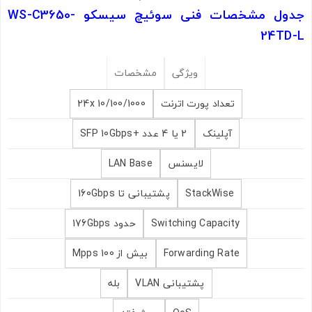
جدول مشخصات فنی سوئیچ سیسکو WS-C3650-
24TD-L
ویژگی
مشخصات
تعداد پورت اترنت
24x 10/100/1000
آپلینک
2 یا 4 عدد +SFP 10Gbps
لایسنس
LAN Base
StackWise
پشتیبانی تا 160Gbps
Switching Capacity
حدود 176Gbps
Forwarding Rate
بیش از 100 Mpps
پشتیبانی VLAN
بله