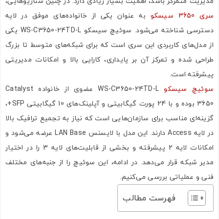
مدیریت متمرکز باشد، اهمیت بسیار زیادی دارد. در چنین سناریوهایی،
سری 3650 سیسکو
به عنوان یکی از خانواده‌های موفق در لایه
دسترسی شناخته می‌شود. سوئیچ سیسکو WS-C3650-24TD-L یکی
از مدل‌های کاربردی این سری است که برای شبکه‌های متوسط تا بزرگ
طراحی شده و تمرکز آن بر پایداری، کارایی بالا و امکانات مدیریتی
پیشرفته است.
سوئیچ سیسکو
WS-C3650-24TD-L عضوی از خانواده Catalyst
3650 بوده و با 24 پورت گیگابیتی و آپلینک‌های 10 گیگابیتی SFP+،
گزینه‌ای مناسب برای سازمان‌هایی است که نیاز به تجمیع ترافیک بالا
در لایه Access دارند. این مدل با لایسنس LAN Base عرضه می‌شود و
امکانات لایه 2 پیشرفته و بخشی از قابلیت‌های لایه 3 را در اختیار
مدیر شبکه قرار می‌دهد. در ادامه، این سوئیچ را از جنبه‌های مختلف
فنی و عملیاتی بررسی می‌کنیم.
فهرست مطالب