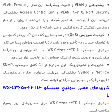
پشتیبانی از VLAN و امنیت پیشرفته:
این مدل از VLAN، Private
VLAN، 802.1X، Port Security و Access Control List پشتیبانی
می‌کند. این قابلیت‌ها به مدیر شبکه اجازه می‌دهد کاربران را از نظر
دسترسی تفکیک کرده و امنیت داخلی شبکه را افزایش دهد.
کیفیت سرویس (QoS):
در محیط‌هایی که تلفن IP، ویدئو کنفرانس
یا ترافیک حساس به تأخیر وجود دارد، QoS اهمیت ویژه‌ای پیدا می‌کند.
سوئیچ سیسکو WS-C3650-24TD-L با مکانیزم‌های پیشرفته
صف‌بندی و اولویت‌بندی، ترافیک حساس را در اولویت قرار می‌دهد.
مدیریت و مانیتورینگ:
این سوئیچ از CLI کامل سیسکو، SNMP،
NetFlow و Syslog پشتیبانی می‌کند. بنابراین امکان مانیتورینگ
دقیق ترافیک و عیب‌یابی حرفه‌ای فراهم است.
کاربردهای عملی سوئیچ سیسکو WS-C3650-24TD-
L
سوئیچ سیسکو WS-C3650-24TD-L برای سناریوهای زیر بسیار
مناسب است: