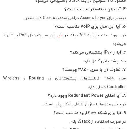
معمولاً تا 9 سوئیچ در یک Stack پشتیبانی می‌شود.
4. آیا برای دیتاسنتر مناسب است؟
بیشتر برای Access Layer طراحی شده، نه Core دیتاسنتر.
5. آیا این مدل برای VoIP مناسب است؟
در صورت عدم نیاز به PoE، بله. در
غیر
این صورت مدل PoE پیشنهاد
می‌شود.
6. آیا از IPv6 پشتیبانی می‌کند؟
بله، پشتیبانی کامل دارد.
7. تفاوت آن با سری 3850 چیست؟
سری 3850 قابلیت‌های پیشرفته‌تری در Routing و Wireless
Controller داخلی دارد.
8. آیا امکان Redundant Power وجود دارد؟
در برخی مدل‌ها با ماژول اضافی امکان‌پذیر است.
9. آیا برای شبکه 100 کاربره مناسب است؟
در صورت استفاده از Stack، بله.