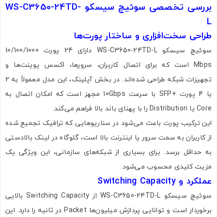
بررسی تخصصی سوئیچ سیسکو WS-C3650-24TD-
L
طراحی سخت‌افزاری و ساختار پورت‌ها
سوئیچ سیسکو WS-C3650-24TD-L دارای 24 پورت 10/100/1000
Mbps است که برای اتصال کاربران، سرورها، اکسس پوینت‌ها و
تجهیزات شبکه طراحی شده‌اند. در بخش آپلینک، این مدل معمولاً به 2
یا 4 پورت +SFP با سرعت 10Gbps مجهز است که امکان اتصال به
Core یا Distribution را با پهنای باند بالا فراهم می‌کند.
این ترکیب پورت باعث می‌شود در سناریوهایی که ترافیک تجمیع شده
از کاربران به سمت سرور یا اینترنت بالا است، گلوگاه در لینک بالادستی
به حداقل برسد. برای بسیاری از شبکه‌های سازمانی، این ویژگی یک
مزیت کلیدی محسوب می‌شود.
عملکرد و Switching Capacity
سوئیچ سیسکو WS-C3650-24TD-L از Switching Capacity بالایی
برخوردار است و توانایی پردازش میلیون‌ها Packet در ثانیه را دارد. این