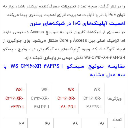
را در نظر گرفت. هرچه تعداد تجهیزات مصرف‌کننده بیشتر باشد، نیاز به
توان PoE بالاتر و قابلیت مدیریت انرژی اهمیت بیشتری پیدا می‌کند.
اهمیت آپلینک‌های 10G در شبکه‌های مدرن
اشتراک گذاری در شبکه های اجتماعی
در بسیاری از شبکه‌ها، کاربران تنها به سوییچ Access دسترسی دارند
اما ترافیک اصلی بین Access و Core منتقل می‌شود. برای جلوگیری از
ایجاد گلوگاه شبکه، وجود آپلینک‌های ده گیگابیتی در سوئیچ سیسکو
WS-C2960XR-48FPS-I نقش مهمی در پایداری شبکه دارد.
ارسال به ایمیل
مقایسه سوئیچ سیسکو WS-C2960XR-48FPS-I با
سه مدل مشابه
ارسال
WS-
WS-
WS-
WS-
ویژگی‌ها
C2960XR-
C2960XR-
C2960XR-
C2960XR-
24PD-I
48LPS-I
48LPD-I
48FPS-I
تعداد
24
48
48
48