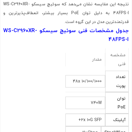
نتیجه این مقایسه نشان می‌دهد که سوئیچ سیسکو WS-C2960XR-
48FPS-I به دلیل توان PoE بسیار بیشتر، انعطاف‌پذیرترین و
قدرتمندترین مدل در این گروه است.
جدول مشخصات فنی سوئیچ سیسکو WS-C2960XR-
48FPS-I
مشخصه
مقدار
فنی
تعداد
48x 10/100/1000
پورت
توان
740W
PoE
آپلینک
2x 10G SFP+