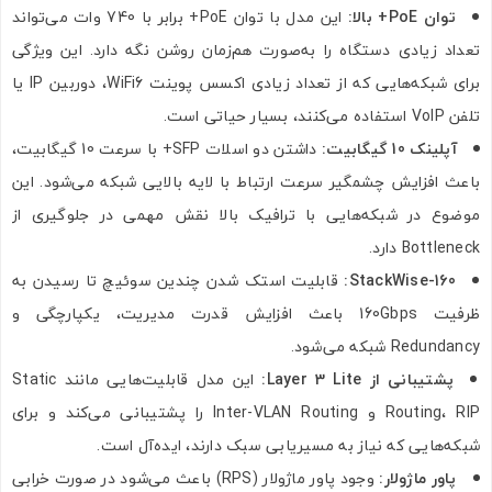
توان PoE+ بالا:
این مدل با توان PoE+ برابر با 740 وات می‌تواند
تعداد زیادی دستگاه را به‌صورت هم‌زمان روشن نگه دارد. این ویژگی
برای شبکه‌هایی که از تعداد زیادی اکسس پوینت WiFi6، دوربین IP یا
تلفن VoIP استفاده می‌کنند، بسیار حیاتی است.
آپلینک 10 گیگابیت:
داشتن دو اسلات SFP+ با سرعت 10 گیگابیت،
باعث افزایش چشمگیر سرعت ارتباط با لایه بالایی شبکه می‌شود. این
موضوع در شبکه‌هایی با ترافیک بالا نقش مهمی در جلوگیری از
Bottleneck دارد.
StackWise-160:
قابلیت استک‌ شدن چندین سوئیچ تا رسیدن به
ظرفیت 160Gbps باعث افزایش قدرت مدیریت، یکپارچگی و
Redundancy شبکه می‌شود.
پشتیبانی از Layer 3 Lite:
این مدل قابلیت‌هایی مانند Static
Routing، RIP و Inter-VLAN Routing را پشتیبانی می‌کند و برای
شبکه‌هایی که نیاز به مسیریابی سبک دارند، ایده‌آل است.
پاور ماژولار:
وجود پاور ماژولار (RPS) باعث می‌شود در صورت خرابی