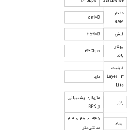
160Gbps
StackWise
مقدار
512MB
RAM
فلش
256MB
پهنای
216Gbps
باند
قابلیت
Layer 3
دارد
Lite
ماژولار؛ پشتیبانی
پاور
از RPS
44.5 × 45 × 4.4
ابعاد
سانتی‌متر