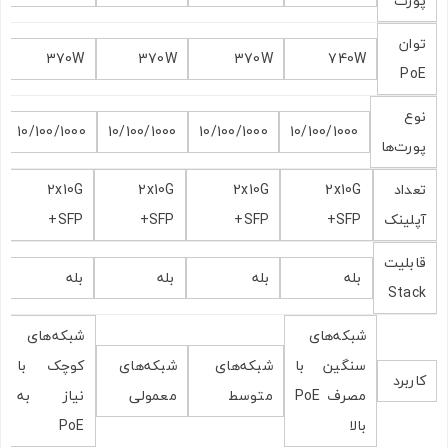
پورت
توان
370W
370W
370W
740W
PoE
نوع
10/100/1000
10/100/1000
10/100/1000
10/100/1000
پورت‌ها
تعداد
2x10G
2x10G
2x10G
2x10G
آپلینک
SFP+
SFP+
SFP+
SFP+
قابلیت
بله
بله
بله
بله
Stack
شبکه‌های
شبکه‌های
سنگین با
شبکه‌های
شبکه‌های
کوچک با
کاربرد
مصرف PoE
متوسط
معمولی
نیاز به
بالا
PoE