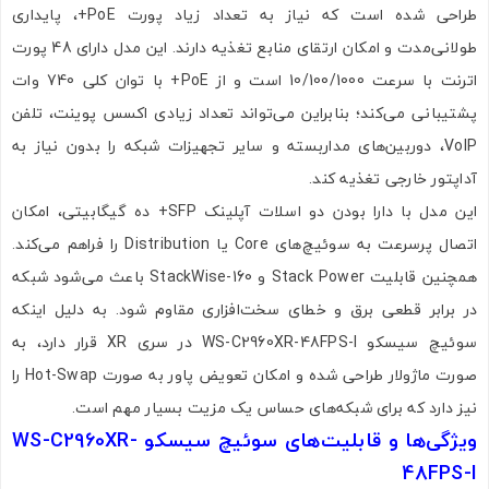
طراحی شده است که نیاز به تعداد زیاد پورت PoE+، پایداری
طولانی‌مدت و امکان ارتقای منابع تغذیه دارند. این مدل دارای 48 پورت
اترنت با سرعت 10/100/1000 است و از PoE+ با توان کلی 740 وات
پشتیبانی می‌کند؛ بنابراین می‌تواند تعداد زیادی اکسس پوینت، تلفن
VoIP، دوربین‌های مداربسته و سایر تجهیزات شبکه را بدون نیاز به
آداپتور خارجی تغذیه کند.
این مدل با دارا بودن دو اسلات آپلینک SFP+ ده گیگابیتی، امکان
اتصال پرسرعت به سوئیچ‌های Core یا Distribution را فراهم می‌کند.
همچنین قابلیت Stack Power و StackWise-160 باعث می‌شود شبکه
در برابر قطعی برق و خطای سخت‌افزاری مقاوم شود. به دلیل اینکه
سوئیچ سیسکو WS-C2960XR-48FPS-I در سری XR قرار دارد، به
صورت ماژولار طراحی شده و امکان تعویض پاور به صورت Hot-Swap را
نیز دارد که برای شبکه‌های حساس یک مزیت بسیار مهم است.
ویژگی‌ها و قابلیت‌های سوئیچ سیسکو WS-C2960XR-
48FPS-I