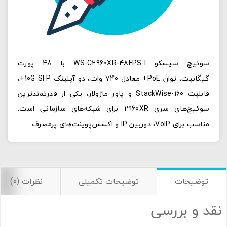
سوئیچ سیسکو WS-C2960XR-48FPS-I با 48 پورت
گیگابیت، توان PoE+ معادل 740 وات، دو آپلینک 10G SFP+،
قابلیت StackWise-160 و پاور ماژولار، یکی از قدرتمندترین
سوئیچ‌های سری 2960XR برای شبکه‌های سازمانی است.
مناسب برای VoIP، دوربین IP و اکسس‌پوینت‌های پرمصرف.
توضیحات
توضیحات تکمیلی
نظرات (0)
نقد و بررسی