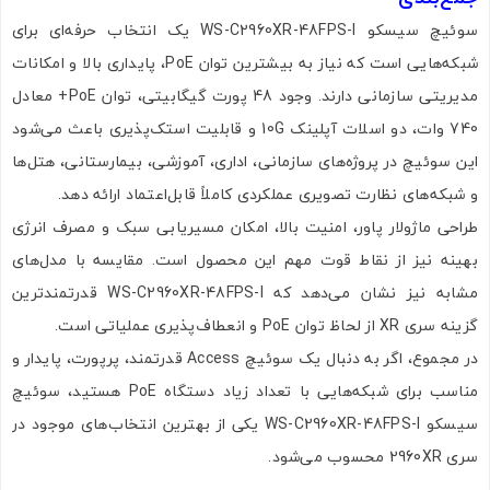
سوئیچ سیسکو WS-C2960XR-48FPS-I یک انتخاب حرفه‌ای برای
شبکه‌هایی است که نیاز به بیشترین توان PoE، پایداری بالا و امکانات
مدیریتی سازمانی دارند. وجود 48 پورت گیگابیتی، توان PoE+ معادل
740 وات، دو اسلات آپلینک 10G و قابلیت استک‌پذیری باعث می‌شود
این سوئیچ در پروژه‌های سازمانی، اداری، آموزشی، بیمارستانی، هتل‌ها
و شبکه‌های نظارت تصویری عملکردی کاملاً قابل‌اعتماد ارائه دهد.
طراحی ماژولار پاور، امنیت بالا، امکان مسیریابی سبک و مصرف انرژی
بهینه نیز از نقاط قوت مهم این محصول است. مقایسه با مدل‌های
مشابه نیز نشان می‌دهد که WS-C2960XR-48FPS-I قدرتمندترین
گزینه سری XR از لحاظ توان PoE و انعطاف‌پذیری عملیاتی است.
در مجموع، اگر به دنبال یک سوئیچ Access قدرتمند، پرپورت، پایدار و
مناسب برای شبکه‌هایی با تعداد زیاد دستگاه PoE هستید، سوئیچ
سیسکو WS-C2960XR-48FPS-I یکی از بهترین انتخاب‌های موجود در
سری 2960XR محسوب می‌شود.