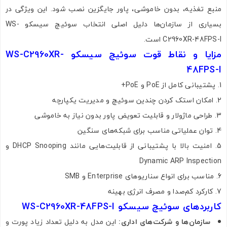
منبع تغذیه، بدون خاموشی، پاور جایگزین نصب شود. این ویژگی در
بسیاری از سازمان‌ها دلیل اصلی انتخاب سوئیچ سیسکو WS-
C2960XR-48FPS-I است.
مزایا و نقاط قوت سوئیچ سیسکو WS-C2960XR-
48FPS-I
پشتیبانی کامل از PoE و PoE+
امکان استک‌ کردن چندین سوئیچ و مدیریت یکپارچه
طراحی ماژولار و قابلیت تعویض پاور بدون نیاز به خاموشی
توان عملیاتی مناسب برای شبکه‌های سنگین
امنیت بالا با پشتیبانی از قابلیت‌هایی مانند DHCP Snooping و
Dynamic ARP Inspection
مناسب برای انواع سناریوهای Enterprise و SMB
کارکرد کم‌صدا و مصرف انرژی بهینه
کاربردهای سوئیچ سیسکو WS-C2960XR-48FPS-I
سازمان‌ها و شرکت‌های اداری:
این مدل به‌ دلیل تعداد زیاد پورت و