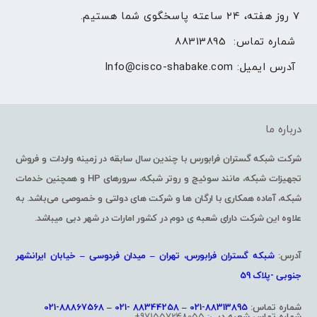
۷ روز هفته، ۲۴ ساعته پاسخگوی شما هستیم.
شماره تماس: 
88313895
آدرس ایمیل: 
Info@cisco-shabake.com
درباره ما
شرکت شبکه گستران فرابورس با چندین سال سابقه در زمینه واردات و فروش
تجهیزات شبکه، مانند سوئیچ و روتر شبکه، سرورهای HP و همچنین خدمات
شبکه، آماده همکاری با ارگان ها و شرکت های دولتی و خصوصی می‌باشد. به
علاوه این شرکت دارای شعبه ی دوم در کشور امارات در شهر دبی میباشد.
آدرس:
شبکه گستران فرابورس، تهران – میدان فردوسی – خیابان ایرانشهر
جنوبی -پلاک 59
شماره تماس:
88313895-021 – 88344258 -021 – 88867568-021
شماره تماس شعبه دبی:
971557248055+