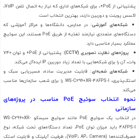
پشتیبانی از PoE+، برای شبکه‌های اداری که نیاز به اتصال تلفن VoIP،
اکسس پوینت و دوربین دارند، بهترین انتخاب است.
شبکه‌های آموزشی:
در مدارس، دانشگاه‌ها و مراکز آموزشی که
دستگاه‌های متعددی نیازمند تغذیه از طریق PoE هستند، این سوئیچ
عملکرد بسیار مناسبی دارد.
پروژه‌های نظارت تصویری (CCTV):
پشتیبانی از PoE+ و توان 740
وات، آن را برای شبکه‌هایی با تعداد زیاد دوربین IP ایده‌آل می‌کند.
شبکه‌های شعبه‌ای:
قابلیت مدیریت ساده، مسیریابی سبک و
استک‌پذیری، WS-C2960XR-48FPS-I را برای شعب سازمان‌ها مناسب
می‌کند.
نحوه انتخاب سوئیچ PoE مناسب در پروژه‌های
سازمانی
تصاویر رسمی
در انتخاب یک سوئیچ PoE مانند سوئیچ سیسکو WS-C2960XR-
48FPS-I باید میزان توان PoE، تعداد دستگاه‌های تحت شبکه، نوع
مصرف‌کننده‌ها (VoIP، AP، Camera)، ظرفیت آپلینک و قابلیت استک