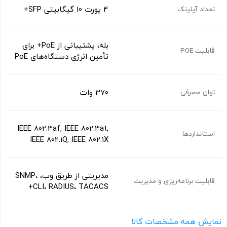
4 پورت 10 گیگابیتی SFP+
تعداد آپلینک
بله، پشتیبانی از PoE+ برای
قابلیت POE
تأمین انرژی دستگاه‌های PoE
370 وات
توان مصرفی
IEEE 802.3af, IEEE 802.3at,
استانداردها
IEEE 802.1Q, IEEE 802.1X
مدیریتی از طریق وب، SNMP،
قابلیت برنامه‌ریزی و مدیریت
CLI، RADIUS، TACACS+
نمایش همه مشخصات کالا