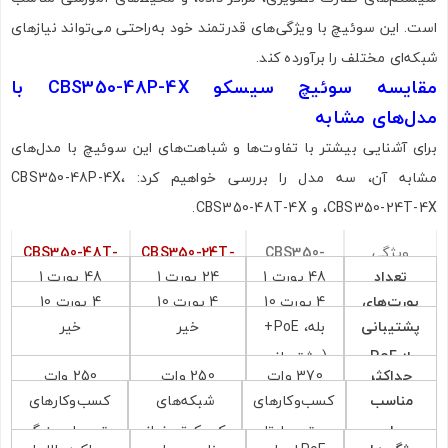
است. این سوئیچ با ویژگی‌های قدرتمند خود به‌راحتی می‌تواند نیازهای
شبکه‌ای مختلف را برآورده کند.
مقایسه سوئیچ سیسکو CBS350-48P-4X با
مدل‌های مشابه
برای آشنایی بیشتر با تفاوت‌ها و شباهت‌های این سوئیچ با مدل‌های
مشابه آن، سه مدل را بررسی خواهیم کرد: CBS350-48P-4X،
CBS350-24T-4X، و CBS350-48T-4X.
ویژگی
CBS350-
CBS350-24T-
CBS350-48T-
تعداد
48 پورت 1
24 پورت 1
48 پورت 1
4X
4X
48P-4X
پورت‌های
4 پورت 10
4 پورت 10
4 پورت 10
پورت‌ها
گیگابیتی
گیگابیتی
گیگابیتی اترنت
پشتیبانی
بله، PoE+
خیر
خیر
SFP+
گیگابیتی
گیگابیتی
گیگابیتی
اترنت
اترنت
از PoE
(پشتیبانی
SFP+
SFP+
SFP+
حداکثر
370 وات
250 وات
250 وات
از تأمین
مناسب
کسب‌وکارهای
شبکه‌های
کسب‌وکارهای
توان
انرژی)
برای
متوسط تا
کوچک‌تر، نیاز
متوسط و بزرگ،
مصرفی