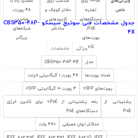
ویژگی‌های
PoE+ برای
مناسب برای
عملکرد بالا با
بزرگ، نیاز به
به 10G بدون
بدون PoE
خاص
تغذیه
دفاتر کوچک و
48 پورت،
PoE+ و 10G
PoE
دستگاه‌های
کاربردهای
مناسب
جدول مشخصات فنی سوئیچ سیسکو CBS350-48P-
PoE،
ساده‌تر
شبکه‌های
4X
پورت‌های
بزرگتر
10G
ویژگی
مشخصات
مدل
CBS350-48P-4X
تعداد پورت‌ها
48 پورت 1 گیگابیتی اترنت
پورت‌های SFP+
4 پورت 10 گیگابیتی SFP+
پشتیبانی از
بله، پشتیبانی از PoE+ برای تأمین انرژی
PoE
دستگاه‌های PoE
حداکثر توان مصرفی
370 وات
IEEE 802.3af, IEEE 802.3at, IEEE 802.1Q, IEEE