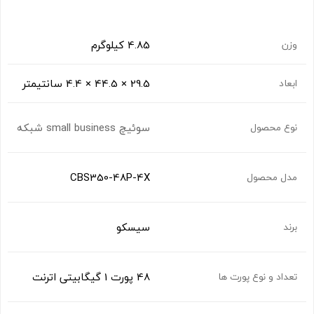
4.85 کیلوگرم
وزن
29.5 × 44.5 × 4.4 سانتیمتر
ابعاد
سوئیچ small business شبکه
نوع محصول
CBS350-48P-4X
مدل محصول
سیسکو
برند
48 پورت 1 گیگابیتی اترنت
تعداد و نوع پورت ها