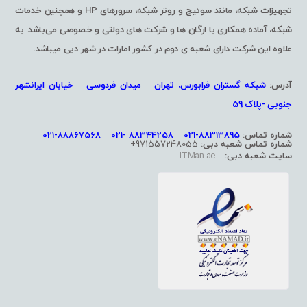
تجهیزات شبکه، مانند سوئیچ و روتر شبکه، سرورهای HP و همچنین خدمات
شبکه، آماده همکاری با ارگان ها و شرکت های دولتی و خصوصی می‌باشد. به
علاوه این شرکت دارای شعبه ی دوم در کشور امارات در شهر دبی میباشد.
آدرس:
شبکه گستران فرابورس، تهران – میدان فردوسی – خیابان ایرانشهر
جنوبی -پلاک 59
شماره تماس:
88313895-021 – 88344258 -021 – 88867568-021
شماره تماس شعبه دبی:
971557248055+
سایت شعبه دبی:
ITMan.ae