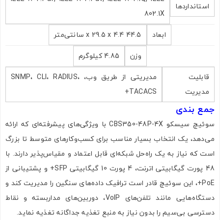
استانداردها
802.1X
ابعاد
44.5 x 29.5 x 4.4 سانتی‌متر
وزن
4.85 کیلوگرم
قابلیت
مدیریتی از طریق وب، SNMP، CLI، RADIUS،
مدیریت
TACACS+
جمع‌ بندی
سوئیچ سیسکو CBS350-48P-4X با ویژگی‌های پیشرفته‌ای که ارائه
می‌دهد، یک انتخاب بسیار مناسب برای کسب‌وکارهای متوسط تا بزرگ
است که نیاز به یک راه‌حل شبکه‌ای قابل اعتماد و مقیاس‌پذیر دارند. با
48 پورت گیگابیتی اترنت، 4 پورت 10 گیگابیتی SFP+ و پشتیبانی از
PoE+، این سوئیچ قادر است ترافیک داده‌های سنگین را مدیریت کند و
دستگاه‌هایی مانند تلفن‌های VoIP، دوربین‌های مداربسته و نقاط
دسترسی بی‌سیم را بدون نیاز به منبع تغذیه جداگانه تغذیه نماید.