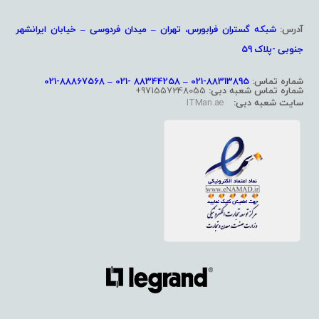
آدرس:
شبکه گستران فرابورس، تهران – میدان فردوسی – خیابان ایرانشهر
جنوبی -پلاک 59
شماره تماس:
88313895-021 – 88344258 -021 – 88867568-021
شماره تماس شعبه دبی:
971557248055+
سایت شعبه دبی:
ITMan.ae