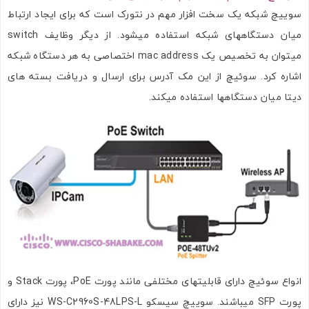
سوییچ شبکه یک سخت افزار مهم در نتورک است که برای ایجاد ارتباط
میان دستگاههای شبکه استفاده میشود. از دیگر وظایف switch
میتوان به تخصیص یک mac address اختصاصی به هر دستگاه شبکه
اشاره کرد. سوئیچ از این مک آدرس برای ارسال و دریافت بسته های
دیتا میان دستگاهها استفاده میکند.
انواع سوئیچ دارای قابلیتهای مختلفی مانند پورت PoE، پورت Stack و
پورت SFP میباشند. سوییچ سیسکو WS-C2960S-48LPS-L نیز دارای