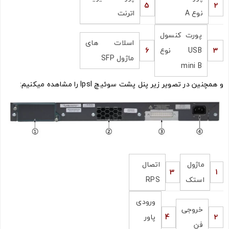
5
2
نوع A
اترنت
پورت کنسول
اسلات های
3
USB نوع
6
ماژول SFP
mini B
و همچنین در تصویر زیر پنل پشت سوئیچ lpsl را مشاهده میکنیم:
تصاویر رسمی
ماژول
اتصال
3
1
استک
RPS
اشتراک گذاری در شبکه های اجتماعی
ورودی
خروجی
2
4
پاور
فن