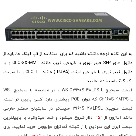
به این نکته توجه داشته باشید که برای استفاده از آپ لینک ها،باید از
ماژول های SFP فیبر نوری با خروجی فیبر، مانند :
GLC-SX-MM
و یا
ماژول فیبر نوری با خروجی اترنت (RJ45 ) مانند :
GLC-T
و با سرعت
یک گیگ استفاده نمایید.
قیمت سوئیچ WS-C2960S-48LPS-L ، در مقایسه با سوئیچ WS-
C2960S-48FPS-L که توان POE بیشتری دارد، کمی پایین تر است.
قیمت سوییچ 2960S 48LPSL سیسکو در سایتهای معتبر خارجی
مانند آمازون از
350
دلار شروع میشود و شما میتوانید با پایینترین
قیمت ایران این سوئیچ را از شبکه گستران فرابورس خرید نمایید. برای
استعلام قیمت انواع سوئیچ های سیسکو با ما
در تماس
باشید .