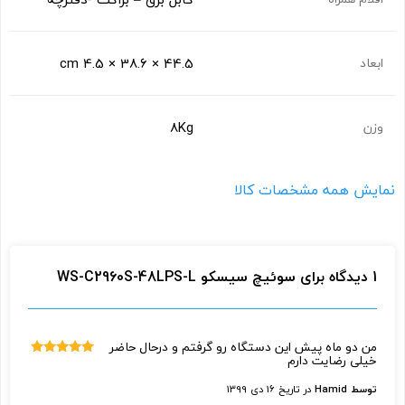
44.5 × 38.6 × 4.5 cm
ابعاد
8Kg
وزن
نمایش همه مشخصات کالا
1 دیدگاه برای
سوئیچ سیسکو WS-C2960S-48LPS-L
من دو ماه پیش این دستگاه رو گرفتم و درحال حاضر
خیلی رضایت دارم
نمره
5
از
5
توسط Hamid
در تاریخ
16 دی 1399