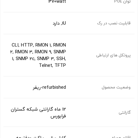
370watt
توان POE
1U, دارد
قابلیت نصب در رک
CLI, HTTP, RMON 1, RMON
2, RMON 3, RMON 9, SNMP
پروتکل های ارتباطی
1, SNMP 2c, SNMP 3, SSH,
Telnet, TFTP
refurbished-ریفر
وضعیت محصول
12 ماه گارانتی شبکه گستران
گارانتی
فرابورس
کابل برق – براکت -دفترچه
اقلام همراه