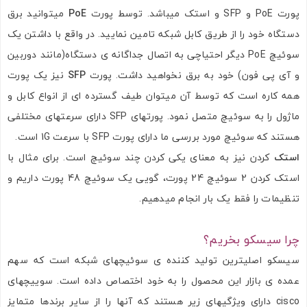
پورت PoE و SFP و استک میباشد. توسط پورت
PoE
میتوانید برق
دستگاه خود را از طریق کابل شبکه تامین نمایید. در واقع با داشتن یک
سوئیچ PoE دیگر احتیاچی به اتصال جداگانه ی دستگاه(مانند دوربین
و آی پی فون) خود به برق نخواهید داشت. پورت
SFP
نیز یک پورت
همه کاره است که توسط آن میتوان طیف گسترده ای از انواع کابل و
ماژول را به سوئیچ متصل نمود. پورتهای SFP دارای سرعتهای مختلفی
هستند که سوئیچ مورد بررسی ما دارای پورت SFP با سرعت 1G است.
استک
کردن نیز به معنای یکی کردن چند سوئیچ است. برای مثال با
استک کردن 2 سوئیچ 24 پورت، گویی یک سوئیچ 48 پورت داریم و
تنظیمات را فقط یک بار انجام میدهیم.
چرا سیسکو بخریم؟
سیسکو اصلیترین تولید کننده ی سوئیچهای شبکه است که سهم
عمده ی بازار این محصول را به خود اختصاص داده است. سوییچهای
cisco دارای ویژگیهای زیر هستند که آنها را از سایر برندها متمایز