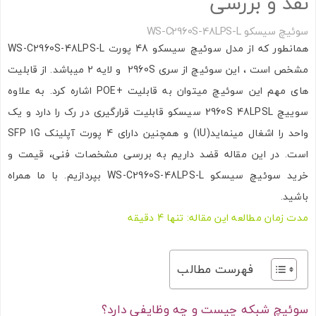
نقد و بررسی
سوئیچ سیسکو WS-C2960S-48LPS-L
همانطور که از مدل سوئیچ سیسکو 48 پورت WS-C2960S-48LPS-L
مشخص است ، این سوئیچ از سری 2960S و لایه 2 میباشد. از قابلیت
های مهم این سوئیچ میتوان به قابلیت +POE اشاره کرد. به علاوه
سوییچ 2960S 48LPSL سیسکو قابلیت قرارگیری در رک را دارد و یک
واحد را اشغال مینماید(1U) و همچنین دارای 4 پورت آپلینک SFP 1G
است. در این مقاله قضد داریم به بررسی مشخصات فنی، قیمت و
خرید سوئیچ سیسکو WS-C2960S-48LPS-L بپردازیم. با ما همراه
باشید.
مدت زمان مطالعه این مقاله: تنها 4 دقیقه
فهرست مطالب
سوئیچ شبکه چیست و چه وظایفی دارد؟