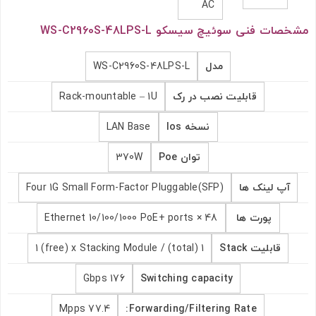
AC
مشخصات فنی سوئیچ سیسکو WS-C2960S-48LPS-L
ارسال به ایمیل
مدل
WS-C2960S-48LPS-L
قابلیت نصب در رک
Rack-mountable – 1U
ارسال
نسخه Ios
LAN Base
توان Poe
370W
آپ لینک ها
Four 1G Small Form-Factor Pluggable(SFP)
پورت ها
48 × Ethernet 10/100/1000 PoE+ ports
قابلیت Stack
1 (total) / 1 (free) x Stacking Module
176 Gbps
Switching capacity
77.4 Mpps
Forwarding/Filtering Rate: