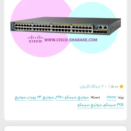
5.00
(1)
2
دیدگاه کاربران
برند:
cisco
دسته:
سوئیچ سیسکو 2960
,
سوئیچ 24 پورت
,
سوئیچ
POE سیسکو
,
سوئیچ سیسکو