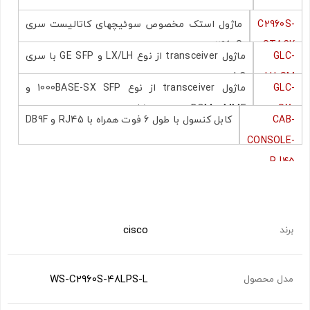
C2960S-
ماژول استک مخصوص سوئیچهای کاتالیست سری
2960S
STACK
GLC-
ماژول transceiver از نوع LX/LH و GE SFP با سری
LC
LH-SM
GLC-
ماژول transceiver از نوع 1000BASE-SX SFP و
SX-
MMF و DOM با اندازه 850 نانومتر
CAB-
کابل کنسول با طول 6 فوت همراه با RJ45 و DB9F
MMD
CONSOLE-
RJ45
cisco
برند
WS-C2960S-48LPS-L
مدل محصول