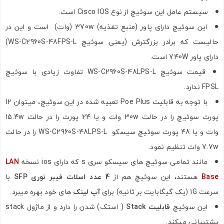
سیستم عامل این سوئیچ از نوع Cisco IOS است.
این سوئیچ دارای پاور (منبع تغذیه) 370w (وات) است و این در
حالیست که برادر بزرگترش (یعنی سوئیچ WS-C2960S-48FPS-L)
دارای پاور 740W است.
قیمت سوئیچ WS-C2960S-48LPS-L تفاوت زیادی با سوئیچ
FPSL ندارد.
با توجه به قابلیت Poe Plus تعبیه شده در این سوئیچ، میتوان 12
پورت سوئیچ را در حالت 30w وات و یا 24 پورت را در حالت 15.4w
وات و یا 48 پورت سوئیچ سیسکو WS-C2960S-48LPS-L را در حالت
7.7w وات تنظیم نمود.
مانند تمامی سوئیچ های سیسکو سری s که دارای ios نسخه
LAN
Base
هستند، این سوئیچ هم از
4 عدد اسلات فیبر نوری SFP
با
سرعت 1G (یک گیگابایت بر ثانیه) برای
آپ لینک
های خود بهره میبرد.
این سوئیچ
قابلیت Stack
( استک) شدن را دارد و از ماژول stack
پشتیبانی میکند.