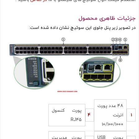
جزئیات ظاهری محصول
در تصویر زیر پنل جلوی این سوئیچ نشان داده شده است:
48 عدد پورت
پورت کنسول
1
اترنت
4
RJ45
10/100/1000
پورت USB
پورت مدیریت