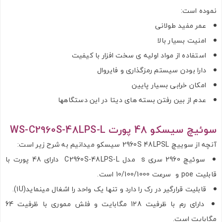
نموده است:
عمر مفید طولانی
امنیت بسیار بالا
استفاده از مواد اولیه ی سخت افزار با کیفیت
دارا بودن سیستم رمزگذاری و فایروال
امکان خرابی بسیار پایین
عدم از بین رفتن بسته های دیتا در این دستگاهها
سوئیچ سیسکو 48 پورت WS-C2960S-48LPS-L
آنچه از سوییچ 2960S 48LPSL سیسکو میدانیم به شرح زیر است:
سوئیچ 2960 سری s مدل C2960S-48LPS-L دارای 48 پورت با
قابلیت poe و سرعت 10/100/1000 است.
قابلیت قرارگیر در رک را دارد و تنها یک واحد را اشغال مینماید(1U).
دارای رم با ظرفیت 128 مگابایت و فلش مموری با ظرفیت 64
مگابایت است.