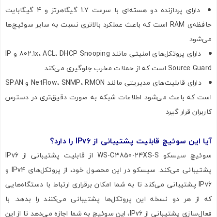
دارای پردازنده دو هسته‌ای با سرعت 1.7 گیگاهرتز و 4 گیگابایت
حافظه‌ی RAM است که باعث عملکرد بالاتری نسبت به سایر سوئیچ‌ها
می‌شود
دارای پروتکل‌های امنیتی مانند 802.1x، ACL، DHCP Snooping و IP
Source Guard است که از حملات مخرب جلوگیری می‌کند
دارای قابلیت‌های مدیریتی مانند NetFlow، SNMP، RMON و SPAN
است که باعث می‌شود اطلاعات شبکه به صورت دقیق‌تری در دسترس
کاربران قرار گیرد
آیا این سوئیچ قابلیت پشتیبانی از
IPv6
را دارد؟
سوئیچ سیسکو WS-C3850-24XS-S از قابلیت پشتیبانی از IPv6
پشتیبانی می‌کند. سیسکو در این محصول خود، از پروتکل‌های IPv4 و
IPv6 پشتیبانی می‌کند تا به شما امکان برقراری ارتباط با دستگاه‌هایی
که از هر دو نسخه این پروتکل‌ها پشتیبانی می‌کنند را بدهد. با
فعال‌سازی پشتیبانی از IPv6، این سوئیچ به شما اجازه می‌دهد تا از این