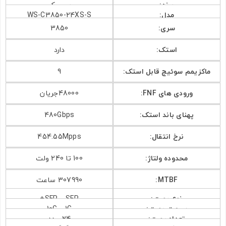
برند:
سیسکو
مدل:
WS-C3850-24XS-S
سری:
3850
استک:
دارد
ماکزیمم سوئیچ قابل استک:
9
ورودی های FNF:
48000جریان
پهنای باند استک:
480Gbps
نرخ انتقال:
454.55Mpps
محدوده ولتاژ:
100 تا 240 ولت
MTBF:
307990 ساعت
نوع پورت:
SFP و SFP+
سرعت پورت:
1G و 10G
تعداد پورت:
24 عدد