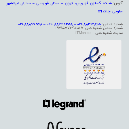
آدرس:
شبکه گستران فرابورس، تهران – میدان فردوسی – خیابان ایرانشهر
جنوبی -پلاک 59
شماره تماس:
88313895-021 – 88344258 -021 – 88867568-021
شماره تماس شعبه دبی:
971557248055+
سایت شعبه دبی:
ITMan.ae