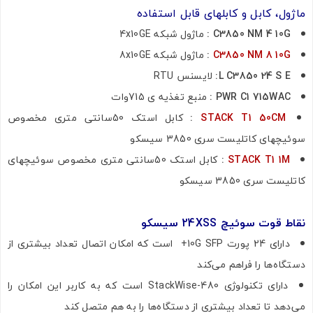
ماژول، کابل و کابلهای قابل استفاده
ارسال به ایمیل
C3850 NM 4 10G :
ماژول شبکه 4x10GE
C3850 NM 8 10G
:
ماژول شبکه 8x10GE
L C3850 24 S E:
لایسنس RTU
ارسال
PWR C1 715WAC :
منبع تغذیه ی 715وات
STACK T1 50CM
:
کابل استک 50سانتی متری مخصوص
سوئیچهای کاتلیست سری 3850 سیسکو
STACK T1 1M
:
کابل استک 50سانتی متری مخصوص سوئیچهای
کاتلیست سری 3850 سیسکو
نقاط قوت سوئیچ 24XSS سیسکو
دارای 24 پورت 10G SFP+ است که امکان اتصال تعداد بیشتری از
دستگاه‌ها را فراهم می‌کند
دارای تکنولوژی StackWise-480 است که به کاربر این امکان را
می‌دهد تا تعداد بیشتری از دستگاه‌ها را به هم متصل کند