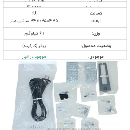
حافظه رم:
4 گیگابایت
سیستم عامل:
IP base
رکمونت:
1U
ابعاد:
44.5x45x4.45 سانتی متر
وزن:
6.1 کیلوگرم
وضعیت محصول:
ریفر (کارکرده)
موجودی:
موجود در انبار