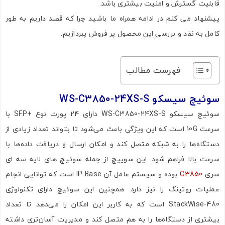
قابلیت گسترش و امنیت بیشتری باشد.
پیشنهاد می کنم در ادامه همراه ما باشید چرا که قصد داریم به طور
کامل به نقد و بررسی این محصول پر فروش پبردازیم.
فهرست مطالب
سوئیچ سیسکو
WS-C3850-24XS-S
سوئیچ سیسکو WS-C3850-24XS-S دارای 24 پورت نوع +SFP با
سرعت 10G است که این ویژگی باعث می‌شود تا بتواند تعداد زیادی از
دستگاه‌ها را به شبکه متصل کند و امکان ارسال و دریافت داده‌ها با
سرعت بالا فراهم شود. این سوییچ از جمله سوئیچ های لایه سه ای
سری
C3850
بوده و سیستم عامل آن IP Base است که توانایی انجام
عملیات روتینگ را نیز دارد. همچنین این سوئیچ دارای تکنولوژی
StackWise-480 است که به کاربر این امکان را می‌دهد تا تعداد
بیشتری از دستگاه‌ها را به هم متصل کند و مدیریت آسان‌تری داشته