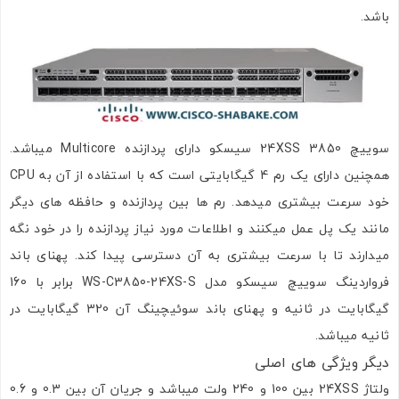
باشد.
سوییچ 3850 24XSS سیسکو دارای پردازنده Multicore میباشد.
همچنین دارای یک رم 4 گیگابایتی است که با استفاده از آن به CPU
خود سرعت بیشتری میدهد. رم ها بین پردازنده و حافظه های دیگر
مانند یک پل عمل میکنند و اطلاعات مورد نیاز پردازنده را در خود نگه
میدارند تا با سرعت بیشتری به آن دسترسی پیدا کند. پهنای باند
فرواردینگ سوییچ سیسکو مدل WS-C3850-24XS-S برابر با 160
گیگابایت در ثانیه و پهنای باند سوئیچینگ آن 320 گیگابایت در
ثانیه میباشد.
دیگر ویژگی های اصلی
ولتاژ 24XSS بین 100 و 240 ولت میباشد و جریان آن بین 0.3 و 0.6