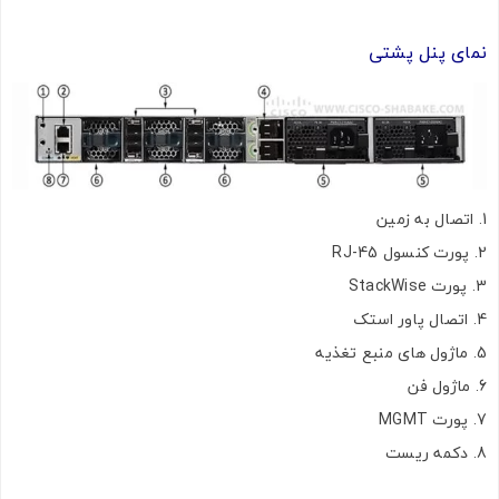
نمای پنل پشتی
تصاویر رسمی
اتصال به زمین
پورت کنسول RJ-45
پورت StackWise
اتصال پاور استک
ماژول های منبع تغذیه
ماژول فن
اشتراک گذاری در شبکه های اجتماعی
پورت MGMT
دکمه ریست