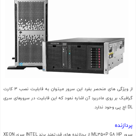
از ویژگی های منحصر بفرد این سرور میتوان به قابلیت نصب 3 کارت
گرافیک بر روی مادربرد آن اشاره نمود که این قابلیت در سرورهای سری
DL اچ پی وحود ندارد.
پردازنده
سرور ML350P G8 HP از پردازنده های قدرتمند برند INTEL سری XEON