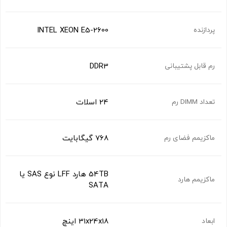
INTEL XEON E5-2600
پردازنده
DDR3
رم قابل پشتیبانی
24 اسلات
تعداد DIMM رم
768 گیگابایت
ماکزیمم فضای رم
54TB هارد LFF نوع SAS یا
ماکزیمم هارد
SATA
31x24x18 اینچ
ابعاد