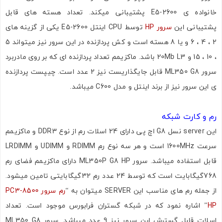
خانواده ی E5-2600 پشتیبانی میکند. تعداد هسته های قابل
پشتیبانی این
سرور HP
توسط CPU اینتل E5-2600 یکی از گزینه های
2 ، 4 ، 6 و یا 8 هسته است و کش پردازنده در این سرور نیز میتواند 5
، 10 ، 15 و 20Mb L3 باشد. ماکزیمم تعداد پردازنده ای که بر روی مادربرد
سرور ML350 G8 قابل جایگذاریست نیز 2 عدد است. چیپست پردازنده
ی این سرور نیز از برند اینتل و مدل C600 میباشد.
رم و کارت شبکه
این server نسل G8 اچ پی دارای 24 اسلات رم از نوع DDR3 و ماکزیمم
سرعت 1600MHz است و هر سه نوع رم RDIMM و UDIMM و LRDIMM
قابل استفاده میباشد. سرور ML350P G8 HP دارای ماکزیمم فضای رم
768گیگابایت است که توسط 24 عدد رم 32گیگابایتی تامین میشود.
از جمله رم های مناسب این SERVER میتوان به “
رم سرور PC3-8500
HP
” اشاره نمود که در شبکه گستران فرابورس موجود است. تعداد
اسلات قابل گسترش این سرور نیز 9 عدد میباشد. سرور ML350 G8