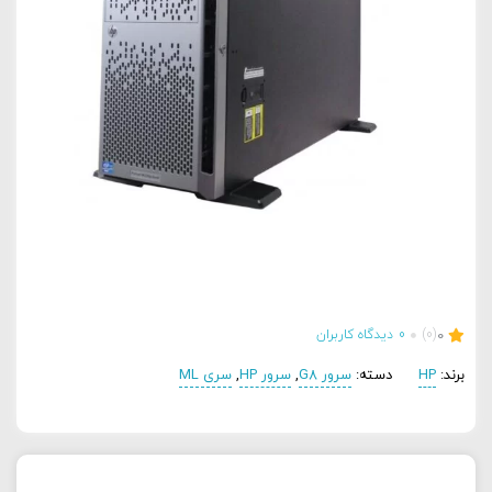
0
(0)
0
دیدگاه کاربران
برند:
HP
دسته:
سرور G8
,
سرور HP
,
سری ML