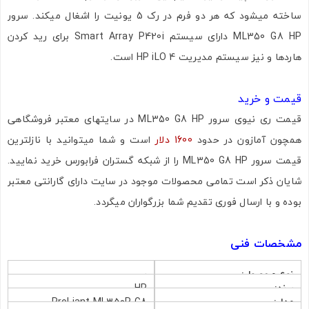
ساخته میشود که هر دو فرم در رک 5 یونیت را اشغال میکند. سرور
ML350 G8 HP دارای سیستم Smart Array P420i برای رید کردن
هاردها و نیز سیستم مدیریت HP iLO 4 است.
اشتراک گذاری در شبکه های اجتماعی
قیمت و خرید
قیمت ری نیوی سرور ML350 G8 HP در سایتهای معتبر فروشگاهی
ارسال به ایمیل
همچون آمازون در حدود
1600 دلار
است و شما میتوانید با نازلترین
قیمت سرور ML350 G8 HP را از شبکه گستران فرابورس خرید نمایید.
شایان ذکر است تمامی محصولات موجود در سایت دارای گارانتی معتبر
بوده و با ارسال فوری تقدیم شما بزرگواران میگردد.
ارسال
مشخصات فنی
نوع محصول:
سرور
برند:
HP
مدل:
ProLiant ML350P G8