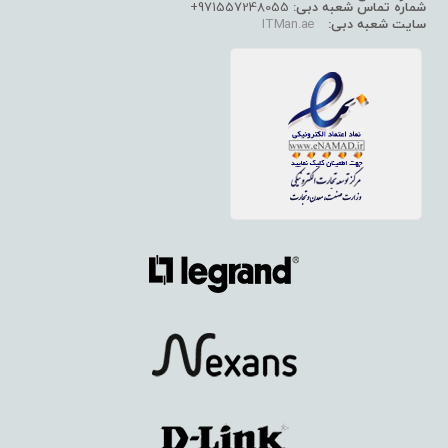
شماره تماس شعبه دبی:
971557248055+
سایت شعبه دبی:
ITMan.ae