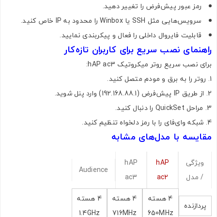
رمز عبور پیش‌فرض را تغییر دهید.
سرویس‌هایی مثل SSH یا Winbox را محدود به IP خاص کنید.
قابلیت فایروال داخلی را فعال و پیکربندی نمایید.
راهنمای نصب سریع برای کاربران تازه‌کار
برای نصب سریع روتر میکروتیک hAP ac3:
روتر را به برق و مودم متصل کنید.
از طریق IP پیش‌فرض (192.168.88.1) وارد پنل شوید.
مراحل QuickSet را دنبال کنید.
شبکه وای‌فای را با رمز دلخواه تنظیم کنید.
مقایسه با مدل‌های مشابه
ویژگی
hAP
hAP
Audience
تصاویر رسمی
/ مدل
ac2
ac3
4 هسته
4 هسته
4 هسته
پردازنده
1.4GHz
716MHz
650MHz