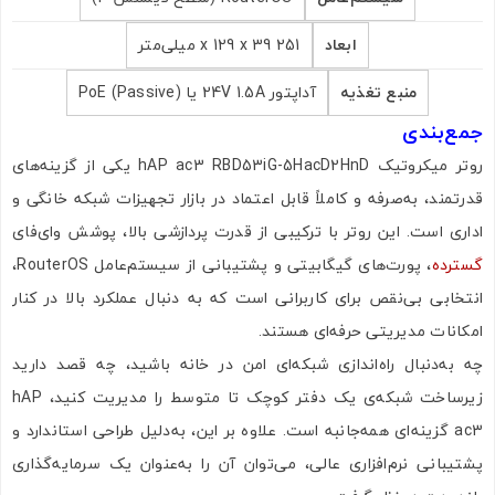
ابعاد
251 x 129 x 39 میلی‌متر
منبع تغذیه
آداپتور 24V 1.5A یا PoE (Passive)
جمع‌بندی
روتر میکروتیک hAP ac3 RBD53iG-5HacD2HnD یکی از گزینه‌های
قدرتمند، به‌صرفه و کاملاً قابل اعتماد در بازار تجهیزات شبکه خانگی و
اداری است. این روتر با ترکیبی از قدرت پردازشی بالا، پوشش وای‌فای
گسترده
، پورت‌های گیگابیتی و پشتیبانی از سیستم‌عامل RouterOS،
انتخابی بی‌نقص برای کاربرانی است که به دنبال عملکرد بالا در کنار
امکانات مدیریتی حرفه‌ای هستند.
چه به‌دنبال راه‌اندازی شبکه‌ای امن در خانه باشید، چه قصد دارید
زیرساخت شبکه‌ی یک دفتر کوچک تا متوسط را مدیریت کنید، hAP
ac3 گزینه‌ای همه‌جانبه است. علاوه بر این، به‌دلیل طراحی استاندارد و
پشتیبانی نرم‌افزاری عالی، می‌توان آن را به‌عنوان یک سرمایه‌گذاری