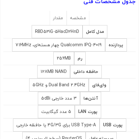
جدول مشخصات فنی
مشخصه
مقدار
مدل کامل
RBD53iG-5HacD2HnD
پردازنده
Qualcomm IPQ-4019 چهار هسته‌ای، 716MHz
رم
256MB
حافظه داخلی
128MB NAND
وای‌فای
Dual Band 2.4GHz و 5GHz
آنتن‌ها
3 عدد خارجی 5dBi
پورت LAN
5 عدد گیگابیت
پورت USB
USB Type-A برای 4G/3G یا حافظه خارجی
سیستم‌عامل
RouterOS (سطح لایسنس 4)