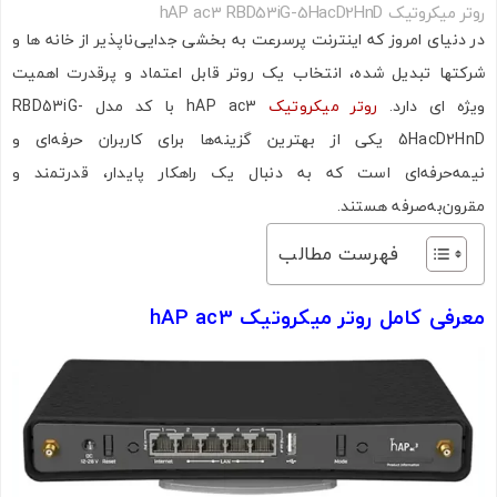
روتر میکروتیک hAP ac3 RBD53iG-5HacD2HnD
در دنیای امروز که اینترنت پرسرعت به بخشی جدایی‌ناپذیر از خانه‌ ها و
شرکتها تبدیل شده، انتخاب یک روتر قابل اعتماد و پرقدرت اهمیت
ویژه‌ ای دارد.
روتر میکروتیک
hAP ac3 با کد مدل RBD53iG-
5HacD2HnD یکی از بهترین گزینه‌ها برای کاربران حرفه‌ای و
نیمه‌حرفه‌ای است که به دنبال یک راهکار پایدار، قدرتمند و
مقرون‌به‌صرفه هستند.
فهرست مطالب
معرفی کامل روتر میکروتیک hAP ac3