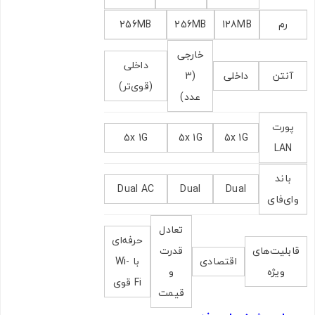
رم
128MB
256MB
256MB
خارجی
داخلی
اشتراک گذاری در شبکه های اجتماعی
آنتن
داخلی
(3
(قوی‌تر)
عدد)
پورت
5x 1G
5x 1G
5x 1G
ارسال به ایمیل
LAN
باند
Dual AC
Dual
Dual
وای‌فای
ارسال
تعادل
حرفه‌ای
قابلیت‌های
قدرت
اقتصادی
با Wi-
ویژه
و
Fi قوی
قیمت