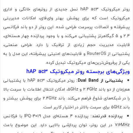
روتر میکروتیک hAP ac3 نسل جدیدی از روترهای خانگی و اداری
میکروتیک است که برای پوشش بهتر وای‌فای، امکانات مدیریتی
پیشرفته و اتصالات پرسرعت طراحی شده. این روتر از دو باند فرکانسی
2.4 و 5 گیگاهرتز پشتیبانی می‌کند و با وجود پردازنده چهار هسته‌ای،
قابلیت مدیریت حجم زیادی از ترافیک را دارد. طراحی صنعتی،
پشتیبانی از RouterOS و قابلیت‌های امنیتی پیشرفته، این مدل را به
یکی از پرفروش‌ترین‌های میکروتیک تبدیل کرده.
ویژگی‌های برجسته روتر میکروتیک hAP ac3
پشتیبانی از Dual Band:
روتر میکروتیک hAP ac3 با پشتیبانی
هم‌زمان از دو باند 2.4GHz و 5GHz، امکان انتقال اطلاعات با سرعت بالا
را در شبکه‌های شلوغ فراهم می‌کند. باند 2.4GHz برای پوشش بیشتر و
باند 5GHz برای سرعت بالاتر در اختیار کاربر است.
پردازنده قدرتمند:
پردازنده 4 هسته‌ای مدل IPQ-4019 با فرکانس
716MHz در این روتر، توان پردازشی بالایی دارد. این موضوع باعث