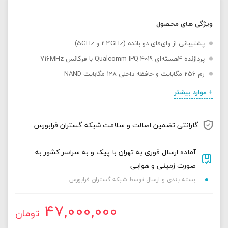
ویژگی های محصول
پشتیبانی از وای‌فای دو بانده (2.4GHz و 5GHz)
پردازنده 4هسته‌ای Qualcomm IPQ-4019 با فرکانس 716MHz
رم 256 مگابایت و حافظه داخلی 128 مگابایت NAND
+ موارد بیشتر
گارانتی تضمین اصالت و سلامت شبکه گستران فرابورس
آماده ارسال فوری به تهران با پیک و به سراسر کشور به
صورت زمینی و هوایی
بسته بندی و ارسال توسط شبکه گستران فرابورس
47,000,000
تومان