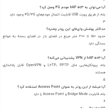
آیا می‌توان به hAP ac3 مودم 4G وصل کرد؟
بله، از طریق پورت USB قابلیت اتصال مودم‌های 4G/3G وجود دارد.
حداکثر پوشش وای‌فای این روتر چقدره؟
حدود 150 تا 200 متر مربع در فضای باز. در فضای بسته به موانع
بستگی دارد.
آیا hAP ac3 از VPN پشتیبانی می‌کنه؟
بله، پروتکل‌هایی مثل L2TP، PPTP و OpenVPN قابل راه‌اندازی
هستند.
آیا میشه از این روتر به عنوان Access Point استفاده کرد؟
بله، قابلیت Bridge Mode و Access Point را دارد.