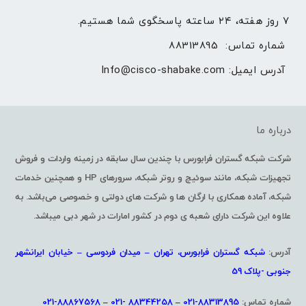
۷ روز هفته، ۲۴ ساعته پاسخگوی شما هستیم.
شماره تماس: 
88313895
آدرس ایمیل: 
Info@cisco-shabake.com
درباره ما
شرکت شبکه گستران فرابورس با چندین سال سابقه در زمینه واردات و فروش
تجهیزات شبکه، مانند سوئیچ و روتر شبکه، سرورهای HP و همچنین خدمات
شبکه، آماده همکاری با ارگان ها و شرکت های دولتی و خصوصی می‌باشد. به
علاوه این شرکت دارای شعبه ی دوم در کشور امارات در شهر دبی میباشد.
آدرس:
شبکه گستران فرابورس، تهران – میدان فردوسی – خیابان ایرانشهر
جنوبی -پلاک 59
شماره تماس:
88313895-021 – 88344258 -021 – 88867568-021