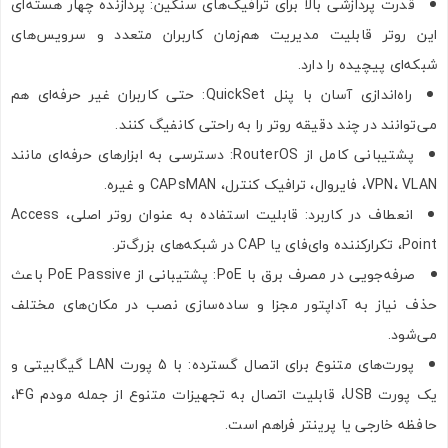
قدرت پردازشی بالا برای ترافیک‌های سنگین: پردازنده چهار هسته‌ای
این روتر قابلیت مدیریت هم‌زمان کاربران متعدد و سرویس‌های
شبکه‌ای پیچیده را دارد.
راه‌اندازی آسان با پنل QuickSet: حتی کاربران غیر حرفه‌ای هم
می‌توانند در چند دقیقه روتر را به راحتی کانفیگ کنند.
پشتیبانی کامل از RouterOS: دسترسی به ابزارهای حرفه‌ای مانند
VPN، VLAN، فایروال، ترافیک کنترل، CAPsMAN و غیره.
انعطاف در کاربرد: قابلیت استفاده به عنوان روتر اصلی، Access
Point، تکرارکننده وای‌فای یا CAP در شبکه‌های بزرگ‌تر.
صرفه‌جویی در مصرف برق با PoE: پشتیبانی از PoE Passive باعث
حذف نیاز به آداپتور مجزا و ساده‌سازی نصب در مکان‌های مختلف
می‌شود.
پورت‌های متنوع برای اتصال گسترده: با 5 پورت LAN گیگابیتی و
یک پورت USB، قابلیت اتصال به تجهیزات متنوع از جمله مودم 4G،
حافظه خارجی یا پرینتر فراهم است.