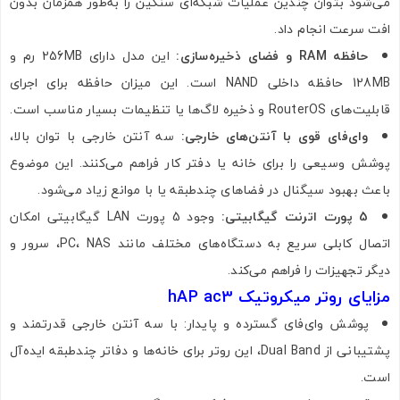
می‌شود بتوان چندین عملیات شبکه‌ای سنگین را به‌طور همزمان بدون
افت سرعت انجام داد.
حافظه RAM و فضای ذخیره‌سازی:
این مدل دارای 256MB رم و
128MB حافظه داخلی NAND است. این میزان حافظه برای اجرای
قابلیت‌های RouterOS و ذخیره لاگ‌ها یا تنظیمات بسیار مناسب است.
وای‌فای قوی با آنتن‌های خارجی:
سه آنتن خارجی با توان بالا،
پوشش وسیعی را برای خانه یا دفتر کار فراهم می‌کنند. این موضوع
باعث بهبود سیگنال در فضاهای چندطبقه یا با موانع زیاد می‌شود.
5 پورت اترنت گیگابیتی:
وجود 5 پورت LAN گیگابیتی امکان
اتصال کابلی سریع به دستگاه‌های مختلف مانند PC، NAS، سرور و
دیگر تجهیزات را فراهم می‌کند.
مزایای روتر میکروتیک hAP ac3
پوشش وای‌فای گسترده و پایدار: با سه آنتن خارجی قدرتمند و
پشتیبانی از Dual Band، این روتر برای خانه‌ها و دفاتر چندطبقه ایده‌آل
است.