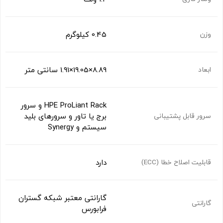
0.45 کیلوگرم
وزن
8.89×19.05×1.91 سانتی متر
ابعاد
HPE ProLiant Rack و سرور
برج یا تاور و سرورهای بلید
سرور قابل پشتیبانی
سیستم و Synergy
دارد
قابلیت اصلاح خطا (ECC)
گارانتی معتبر شبکه گستران
گارانتی
فرابورس