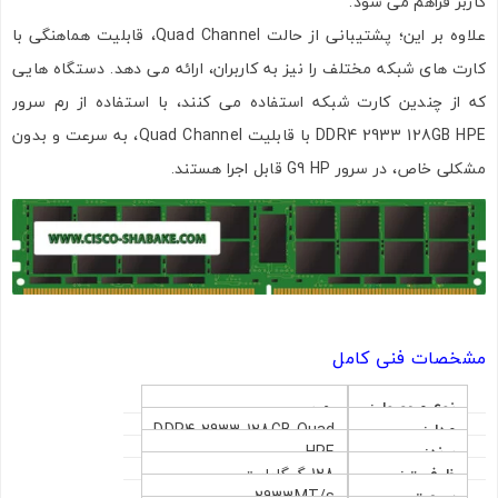
کاربر فراهم می شود.
علاوه بر این؛ پشتیبانی از حالت Quad Channel، قابلیت هماهنگی با
کارت های شبکه مختلف را نیز به کاربران، ارائه می دهد. دستگاه هایی
که از چندین کارت شبکه استفاده می کنند، با استفاده از رم سرور
DDR4 2933 128GB HPE با قابلیت Quad Channel، به سرعت و بدون
مشکلی خاص، در سرور G9 HP قابل اجرا هستند.
مشخصات فنی کامل
نوع محصول:
رم سرور
مدل:
DDR4-2933 128GB Quad
برند:
HPE
Rank
ظرفیت:
128 گیگابایت
سرعت
2933MT/s