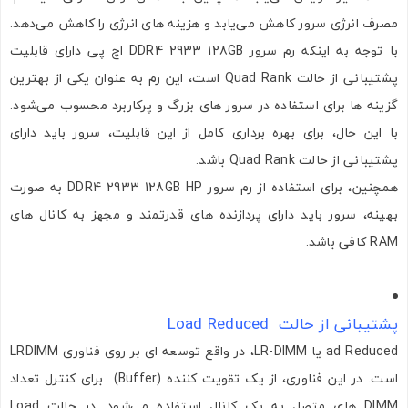
مصرف انرژی سرور کاهش می‌یابد و هزینه ‌های انرژی را کاهش می‌دهد.
با توجه به اینکه رم سرور DDR4 2933 128GB اچ پی دارای قابلیت
تصاویر رسمی
پشتیبانی از حالت Quad Rank است، این رم به عنوان یکی از بهترین
گزینه‌ ها برای استفاده در سرور های بزرگ و پرکاربرد محسوب می‌شود.
با این حال، برای بهره‌ برداری کامل از این قابلیت، سرور باید دارای
پشتیبانی از حالت Quad Rank باشد.
همچنین، برای استفاده از رم سرور DDR4 2933 128GB HP به صورت
بهینه، سرور باید دارای پردازنده‌ های قدرتمند و مجهز به کانال‌ های
RAM کافی باشد.
اشتراک گذاری در شبکه های اجتماعی
پشتیبانی از حالت Load Reduced
ارسال به ایمیل
ad Reduced یا LR-DIMM، در واقع توسعه ‌ای بر روی فناوری LRDIMM
است. در این فناوری، از یک تقویت کننده (Buffer) برای کنترل تعداد
DIMM های متصل به یک کانال استفاده می‌شود. در حالت Load