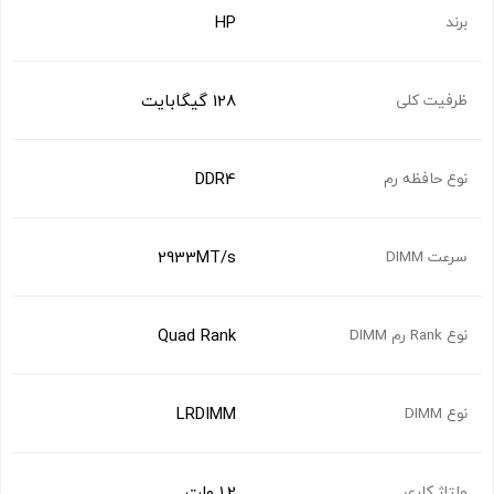
HP
برند
128 گیگابایت
ظرفیت کلی
DDR4
نوع حافظه رم
2933MT/s
سرعت DIMM
Quad Rank
نوع Rank رم DIMM
LRDIMM
نوع DIMM
1.2 ولت
ولتاژ کاری