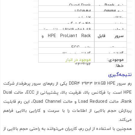
نوع Rank رم
Quad Rank
DIMM:
نوع DIMM:
LRDIMM
DIMM:
ولتاژ:
1.2 ولت
وزن:
0.45 کیلوگرم
ابعاد:
8.89×19.05×1.91 سانتی متر
سرور قابل
HPE ProLiant Rack و
پشتیبانی:
سرور برج یا تاور و
سیستم
دارد – ECC
گارانتی:
گارانتی دیجیتال
سرورهای بلید سیستم و
شخصیص
موجودی:
موجود در انبار
Synergy
خطا:
نتیجه‌گیری
رم سرور DDR4 2933 128GB HPE یکی از رم‌های سرور پرطرفدار شرکت
HPE است. با فرکانس بالا، ظرفیت بالا، پشتیبانی از ECC، حالت Dual
Rank، حالت Load Reduced و حالت Quad Channel، این رم قابلیت
پردازش حجم بالایی از اطلاعات را با سرعت و کارایی بالایی فراهم
می‌کند.
همچنین با استفاده از این رم، کاربران می‌توانند به راحتی حجم بالایی از