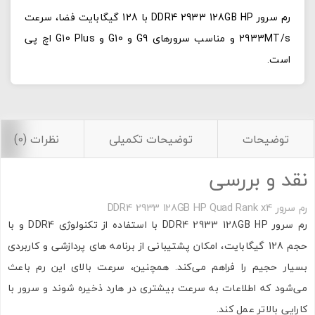
رم سرور DDR4 2933 128GB HP با 128 گیگابایت فضا، سرعت
2933MT/s و مناسب سرورهای G9 و G10 و G10 Plus اچ پی
است.
توضیحات
توضیحات تکمیلی
نظرات (0)
نقد و بررسی
رم سرور DDR4 2933 128GB HP Quad Rank x4
رم سرور DDR4 2933 128GB HP با استفاده از تکنولوژی DDR4 و با
حجم 128 گیگابایت، امکان پشتیبانی از برنامه ‌های پردازشی و کاربردی
بسیار حجیم را فراهم می‌کند. همچنین، سرعت بالای این رم باعث
می‌شود که اطلاعات به سرعت بیشتری در هارد ذخیره شوند و سرور با
کارایی بالاتر عمل کند.