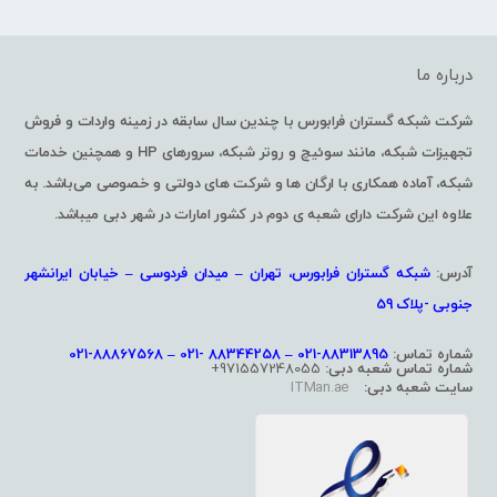
درباره ما
شرکت شبکه گستران فرابورس با چندین سال سابقه در زمینه واردات و فروش
تجهیزات شبکه، مانند سوئیچ و روتر شبکه، سرورهای HP و همچنین خدمات
شبکه، آماده همکاری با ارگان ها و شرکت های دولتی و خصوصی می‌باشد. به
علاوه این شرکت دارای شعبه ی دوم در کشور امارات در شهر دبی میباشد.
آدرس:
شبکه گستران فرابورس، تهران – میدان فردوسی – خیابان ایرانشهر
جنوبی -پلاک 59
شماره تماس:
88313895-021 – 88344258 -021 – 88867568-021
شماره تماس شعبه دبی:
971557248055+
سایت شعبه دبی:
ITMan.ae