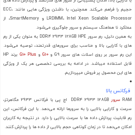
با کارایی بالا، امکان پشتیبانی از سرور های قدرتمند و پردازش داده ‌های
حجیم را فراهم می‌کند. همچنین، با داشتن ویژگی‌ هایی مانند: ECC،
LRDIMM، Intel Xeon Scalable Processor و SmartMemory، از
عملکرد نا هماهنگ سیستم و سرور جلوگیری می‌شود.
به همین دلیل، رم سرور DDR4 2933 128GB HPE به عنوان یکی از رم‌
های با کارایی بالا و مناسب برای سرورهای قدرتمند، توصیه می‌شود.
این رم سرور بر روی اسلات های سرور G9 و
G10
و
G10 Plus
برند HP
قابل استفاده میباشد. در ادامه به بررسی تخصصی هر یک از ویژگی
های این محصول پر فروش میپردازیم.
فرکانس بالا
RAM
سرور
DDR4 2933 128GB اچ پی با فرکانس 2933 مگاهرتز،
سرعت و کارایی بالایی را به سرورها ارائه می‌دهد. با این فرکانس، این
رم قابلیت پردازش داده‌ ها با سرعت بالایی را دارد. در نتیجه به کاربران
امکان می‌دهد تا در زمان کوتاهی حجم بالایی از داده ‌ها را پردازش کنند.