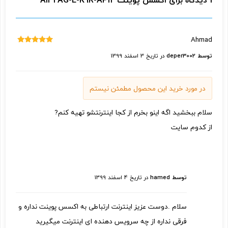
1 دیدگاه برای
اکسس پوینت AI42AG-E-K9R-AP12
Ahmad
نمره
5
از
توسط deper3002
در تاریخ
3 اسفند 1399
5
در مورد خرید این محصول مطمئن نیستم
سلام ببخشید اگه اینو بخرم از کجا اینترنتشو تهیه کنم?
تصاویر رسمی
از کدوم سایت
توسط hamed
در تاریخ
4 اسفند 1399
سلام .دوست عزیز اینترنت ارتباطی به اکسس پوینت نداره و
فرقی نداره از چه سرویس دهنده ای اینترنت میگیرید
اشتراک گذاری در شبکه های اجتماعی