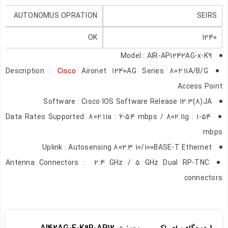
AUTONOMUS OPRATION
SEIRS
OK
1240
Model : AIR-AP1242AG-x-K9
Description :
Cisco
Aironet 1240AG Series 802.11A/B/G
Access Point
Software : Cisco IOS Software Release 12.3(8)JA
Data Rates Supported: 802.11a : 6-54 mbps / 802.11g : 1-54
mbps
Uplink : Autosensing 802.3 10/100BASE-T Ethernet
Antenna Connectors : 2.4 GHz / 5 GHz Dual RP-TNC
connectors