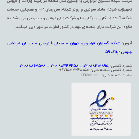
شرکت شبکه گستران فرابورس با چندین سال سابقه در زمینه واردات و فروش
تجهیزات شبکه، مانند سوئیچ و روتر شبکه، سرورهای HP و همچنین خدمات
شبکه، آماده همکاری با ارگان ها و شرکت های دولتی و خصوصی می‌باشد. به
علاوه این شرکت دارای شعبه ی دوم در کشور امارات در شهر دبی میباشد.
آدرس:
شبکه گستران فرابورس، تهران – میدان فردوسی – خیابان ایرانشهر
جنوبی -پلاک 59
شماره تماس:
88313895-021 – 88344258 -021 – 88867568-021
شماره تماس شعبه دبی:
971557248055+
سایت شعبه دبی:
ITMan.ae