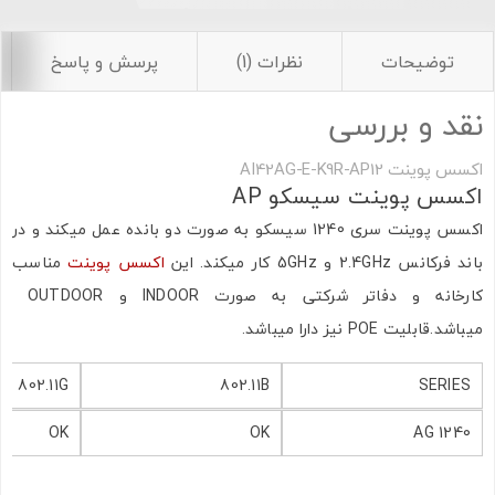
توضیحات
نظرات (1)
پرسش و پاسخ
نقد و بررسی
اکسس پوینت AI42AG-E-K9R-AP12
اکسس پوینت سیسکو AP
اکسس پوینت سری 1240 سیسکو به صورت دو بانده عمل میکند و در
باند فرکانس 2.4GHz و 5GHz کار میکند. این
اکسس پوینت
مناسب
کارخانه و دفاتر شرکتی به صورت INDOOR و OUTDOOR
میباشد.قابلیت POE نیز دارا میباشد.
802.11G
802.11B
SERIES
OK
OK
1240 AG