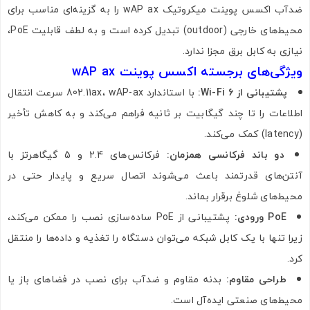
ضدآب اکسس پوینت میکروتیک wAP ax را به گزینه‌ای مناسب برای
محیط‌های خارجی (outdoor) تبدیل کرده است و به لطف قابلیت PoE،
نیازی به کابل برق مجزا ندارد.
ویژگی‌های برجسته اکسس پوینت wAP ax
پشتیبانی از Wi-Fi 6:
با استاندارد 802.11ax، wAP-ax سرعت انتقال
اطلاعات را تا چند گیگابیت بر ثانیه فراهم می‌کند و به کاهش تأخیر
(latency) کمک می‌کند.
دو باند فرکانسی همزمان:
فرکانس‌های 2.4 و 5 گیگاهرتز با
آنتن‌های قدرتمند باعث می‌شوند اتصال سریع و پایدار حتی در
محیط‌های شلوغ برقرار بماند.
PoE ورودی:
پشتیبانی از PoE ساده‌سازی نصب را ممکن می‌کند،
زیرا تنها با یک کابل شبکه می‌توان دستگاه را تغذیه و داده‌ها را منتقل
کرد.
طراحی مقاوم:
بدنه مقاوم و ضدآب برای نصب در فضاهای باز یا
محیط‌های صنعتی ایده‌آل است.