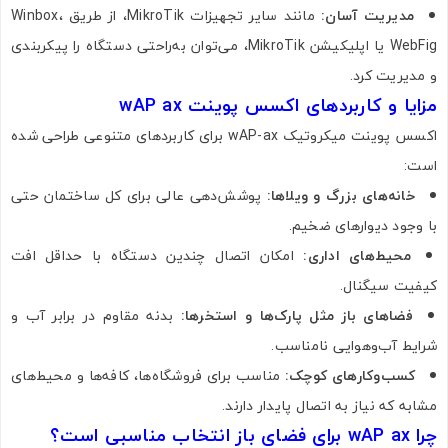
مدیریت آسان:
مانند سایر تجهیزات MikroTik، از طریق Winbox،
WebFig یا اپلیکیشن MikroTik، می‌توان به‌راحتی دستگاه را پیکربندی
و مدیریت کرد.
مزایا و کاربردهای اکسس پوینت wAP ax
اکسس پوینت میکروتیک wAP-ax برای کاربردهای متنوعی طراحی شده
است:
خانه‌های بزرگ و ویلاها:
پوشش‌دهی عالی برای کل ساختمان حتی
با وجود دیوارهای ضخیم.
محیط‌های اداری:
امکان اتصال چندین دستگاه با حداقل افت
کیفیت سیگنال.
فضاهای باز مثل پارک‌ها و استخرها:
بدنه مقاوم در برابر آب و
شرایط آب‌وهوایی نامناسب.
کسب‌وکارهای کوچک:
مناسب برای فروشگاه‌ها، کافه‌ها و محیط‌های
مشابه که نیاز به اتصال پایدار دارند.
چرا wAP ax برای فضای باز انتخاب مناسبی است؟