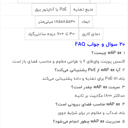
منبع تغذیه
PoE یا آداپتور برق
ابعاد
185x85x30 میلی‌متر
دمای کاری
-40 تا +70 درجه سانتی‌گراد
20 سوال و جواب FAQ
wAP ax چیست؟
اکسس پوینت وای‌فای 6 با طراحی مقاوم و مناسب فضای باز است.
آیا wAP ax از PoE پشتیبانی می‌کند؟
بله، PoE-in برای تغذیه و داده پشتیبانی می‌کند.
سرعت wAP ax چقدر است؟
حداکثر 1800 مگابیت بر ثانیه.
wAP ax مناسب فضای بیرونی است؟
بله، ضدآب و مقاوم در برابر شرایط جوی.
مدیریت wAP ax چطور انجام می‌شود؟