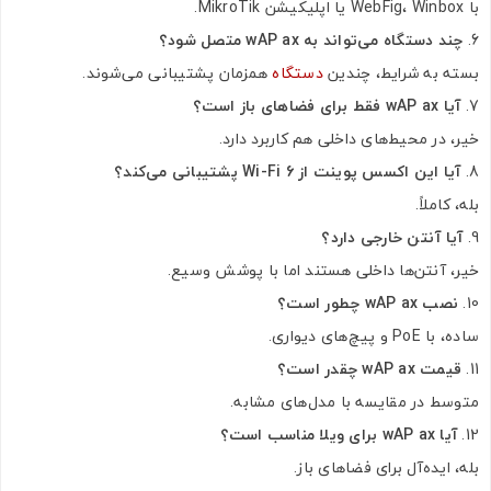
با WebFig، Winbox یا اپلیکیشن MikroTik.
چند دستگاه می‌تواند به wAP ax متصل شود؟
بسته به شرایط، چندین
دستگاه
همزمان پشتیبانی می‌شوند.
آیا wAP ax فقط برای فضاهای باز است؟
خیر، در محیط‌های داخلی هم کاربرد دارد.
آیا این اکسس پوینت از Wi-Fi 6 پشتیبانی می‌کند؟
بله، کاملاً.
آیا آنتن خارجی دارد؟
خیر، آنتن‌ها داخلی هستند اما با پوشش وسیع.
نصب wAP ax چطور است؟
ساده، با PoE و پیچ‌های دیواری.
قیمت wAP ax چقدر است؟
متوسط در مقایسه با مدل‌های مشابه.
آیا wAP ax برای ویلا مناسب است؟
بله، ایده‌آل برای فضاهای باز.