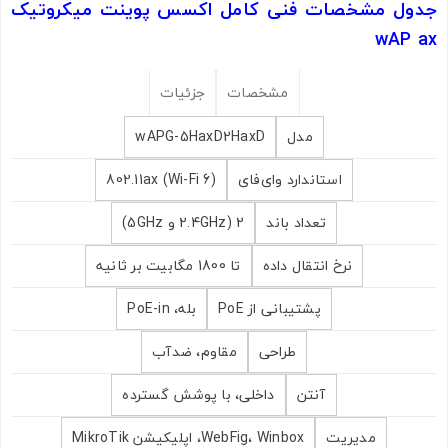
جدول مشخصات فنی کامل اکسس پوینت میکروتیک
wAP ax
مشخصات
جزئیات
مدل
wAPG-5HaxD2HaxD
استاندارد وای‌فای
802.11ax (Wi-Fi 6)
تعداد باند
2 (2.4GHz و 5GHz)
نرخ انتقال داده
تا 1800 مگابیت بر ثانیه
پشتیبانی از PoE
بله، PoE-in
طراحی
مقاوم، ضدآب
آنتن
داخلی، با پوشش گسترده
مدیریت
WebFig، Winbox، اپلیکیشن MikroTik