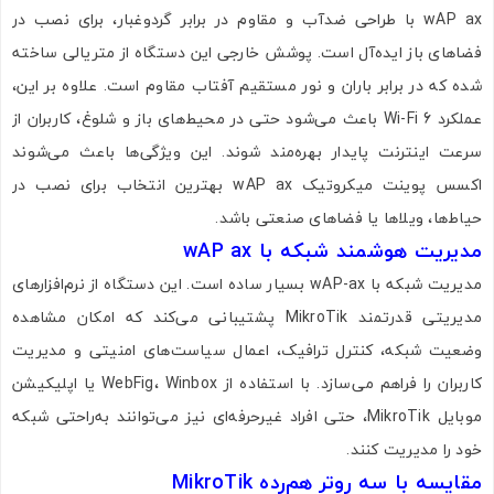
wAP ax با طراحی ضدآب و مقاوم در برابر گردوغبار، برای نصب در
فضاهای باز ایده‌آل است. پوشش خارجی این دستگاه از متریالی ساخته
شده که در برابر باران و نور مستقیم آفتاب مقاوم است. علاوه بر این،
عملکرد Wi-Fi 6 باعث می‌شود حتی در محیط‌های باز و شلوغ، کاربران از
سرعت اینترنت پایدار بهره‌مند شوند. این ویژگی‌ها باعث می‌شوند
اکسس پوینت میکروتیک wAP ax بهترین انتخاب برای نصب در
حیاط‌ها، ویلاها یا فضاهای صنعتی باشد.
مدیریت هوشمند شبکه با wAP ax
مدیریت شبکه با wAP-ax بسیار ساده است. این دستگاه از نرم‌افزارهای
تصاویر رسمی
مدیریتی قدرتمند MikroTik پشتیبانی می‌کند که امکان مشاهده
وضعیت شبکه، کنترل ترافیک، اعمال سیاست‌های امنیتی و مدیریت
کاربران را فراهم می‌سازد. با استفاده از WebFig، Winbox یا اپلیکیشن
موبایل MikroTik، حتی افراد غیرحرفه‌ای نیز می‌توانند به‌راحتی شبکه
خود را مدیریت کنند.
مقایسه با سه روتر هم‌رده MikroTik