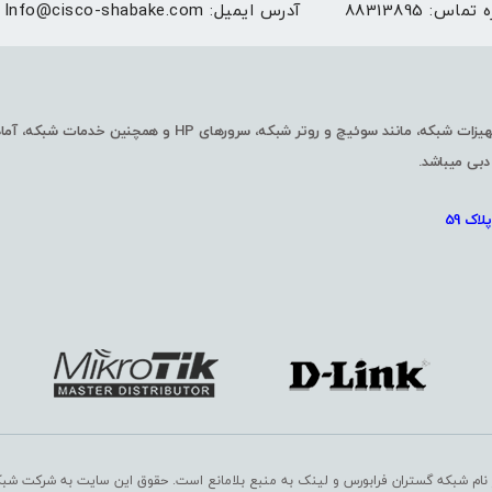
ه تماس:
88313895
آدرس ایمیل:
Info@cisco-shabake.com
شرکت شبکه گستران فرابورس با چندین سال سابقه در زمینه واردات و فروش تجهیزا
دبی میباشد.
اک 59
 نام شبکه گستران فرابورس و لینک به منبع بلامانع است. حقوق این سایت به
شرکت شبکه