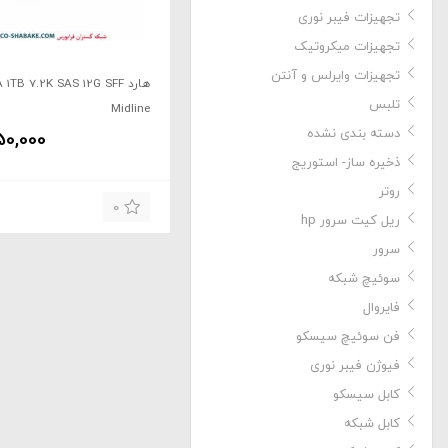
تجهیزات فیبر نوری
تجهیزات میکروتیک
تجهیزات وایرلس و آنتن
هارد TB 7.2K SAS 12G SFF
تلبس
Midline
دسته بندی نشده
50,000
ذخیره ساز- استوریج
روتر
0
ریل کیت سرور hp
سرور
سوئیچ شبکه
فایروال
فن سوئیچ سیسکو
فیوژن فیبر نوری
کابل سیسکو
کابل شبکه