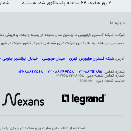
۷ روز هفته، ۲۴ ساعته پاسخگوی شما هستیم.
شمار
درباره ما
خصوصی می‌باشد. به علاوه این شرکت دارای شعبه ی دوم در کشور امارات در شهر 
آدرس:
شبکه گستران فرابورس، تهران – میدان فردوسی – خیابان ایرانشهر جنوبی -پل
شماره تماس:
88313895-021 – 88344258 -021 – 88867568-021
شماره تماس شعبه دبی:
971557248055+
سایت شعبه دبی:
ITMan.ae
استفاده از مطالب این سایت برای مقاصد غیرتجاری با ذکر