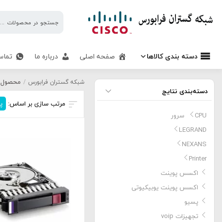
شبکه
گستران
فرابورس
دسته بندی کالاها
صفحه اصلی
درباره ما
تماس
هارد MSA
محصول 
شبکه گستران فرابورس
/
دسته‌بندی نتایج
مرتب سازی بر اساس:
پ
CPU سرور
LEGRAND
NEXANS
Printer
اکسس پوینت
اکسس پوینت یوبیکیوتی
پسیو
تجهیزات voip