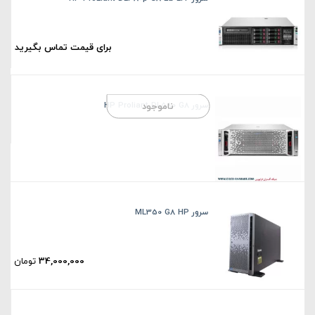
برای قیمت تماس بگیرید
سرور HP Proliant DL580 G8
ناموجود
سرور ML350 G8 HP
34,000,000
تومان