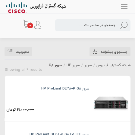
0
سرور G8
جستجوی پیشرفته
محبوبیت
شبکه گستران فرابورس
/
سرور
/
سرور HP
/
سرور G8
Showing all 9 results
سرور HP ProLiant DL380P G8
19,000,000
تومان
سرور HP ProLiant DL380p G8 E5 LFF