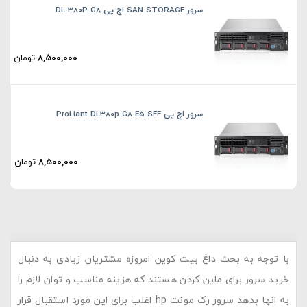
سرور SAN STORAGE اچ پی DL 380P G8
8,500,000
تومان
سرور اچ پی ProLiant DL380p G8 E5 SFF
8,500,000
تومان
با توجه به بحث داغ بیت کوین امروزه مشتریان زیادی به دنبال
خرید سرور برای ماین کردن هستند که هزینه مناسب و توان لازم را
به انها بدهد سرور رک مونت hp اغلب برای این مورد استقبال قرار