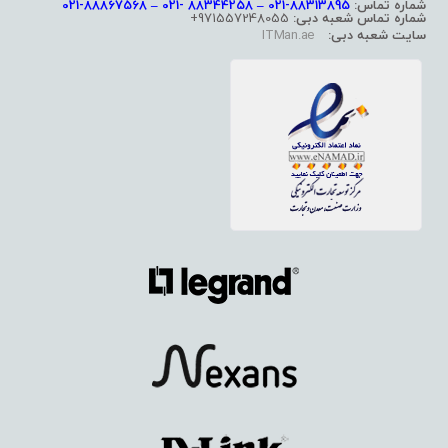
شماره تماس:
88313895-021 – 88344258 -021 – 88867568-021
شماره تماس شعبه دبی:
971557248055+
سایت شعبه دبی:
ITMan.ae