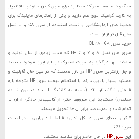
میگیرند اما همانطور که میدانید برای ماین کردن علاوه بر cpu نیاز
به کارت گرافیک قوی هم دارید و یکی از راهکارهای ماینینگ برای
محیط های ازمایشگاهی و تست استفاده از سرور G8 و یا نسل
های قبل تر از ان است
خرید سرور DL380 G8
سرور های نسل 8 و 7 و 6 HP که مدت زیادی از سال تولید و
ساخت انها میگذرد به صورت استوک در بازار ایران موجود هستند
و جز ارزانترین سرور HP در بازار هستند که در عین حال قابلیت و
عملکرد بسیار بالایی دارند. با استعلام قیمت سرور HP متوجه بازه
قیمتی شگف آور آن (بسته به کانفیگ از سه میلیون تا ده
میلیون) میشوید این سرورها حتی از کامپیوتر خانگی ارزان تر
تمام شده و قدرت صد برابر ان ها تحویل میدهند
*اگر با صدای سرور مشکل ندارید قطعا باید بزارین صدر لیست
خرید ???
این
سرور HP
در حال حاضر برای مقاصد مختلف: