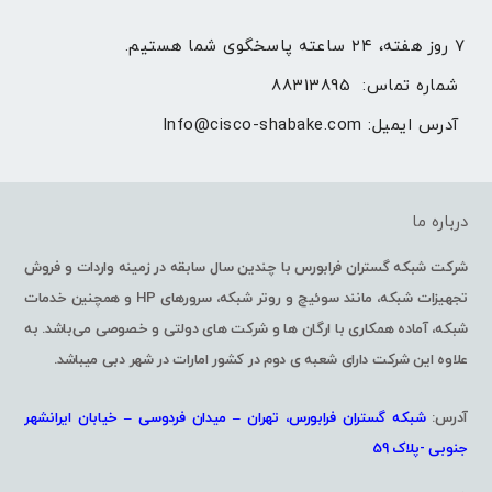
۷ روز هفته، ۲۴ ساعته پاسخگوی شما هستیم.
شماره تماس: 
88313895
آدرس ایمیل: 
Info@cisco-shabake.com
درباره ما
شرکت شبکه گستران فرابورس با چندین سال سابقه در زمینه واردات و فروش
تجهیزات شبکه، مانند سوئیچ و روتر شبکه، سرورهای HP و همچنین خدمات
شبکه، آماده همکاری با ارگان ها و شرکت های دولتی و خصوصی می‌باشد. به
علاوه این شرکت دارای شعبه ی دوم در کشور امارات در شهر دبی میباشد.
آدرس:
شبکه گستران فرابورس، تهران – میدان فردوسی – خیابان ایرانشهر
جنوبی -پلاک 59