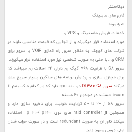
دیتاسنتر
فارم های ماینینگ
لابراتورها
خدمات فروش هاستینگ و VPS و…
مورد استفاده قرار میگیرند و از انجایی که قیمت مناسبی دارند در
شرکت های کوچک به منظور سرور راه اندازی VOIP یا سرور برای
CRM و…یا حتی به صورت شخصی نیز مورد استفاده قرار میگیرند
سرور G8 با ظرفیت 768 گیگ رم دارای 24 اسلات رم میباشد که
برای مجازی سازی و پردازش برنامه های سنگین بسیار سریع عمل
میکند
سرور DL380 G8
دو عدد cpu دارد که هر کدام ماکسیمم تا
10core هستند در مجموع 20 هسته
سرور G8 از 20 تا 50 ترابایت ظرفیت برای ذخیره سازی دارد و
همچنین از raid controller های قوی p 410/ p420 استفاده
میکند ئاور ان به صورت redundant است و در صورت خراب شدن
اولی دومی وجود دارد.