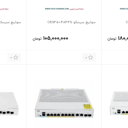
سوئیچ سیسکو CBS350-48P-4G
سوئیچ سیسکو S350-48P-4X
105,000,000
180,
تومان
تومان
0
0