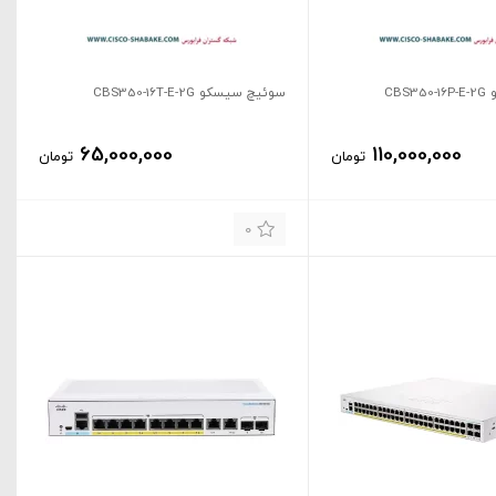
CBS
سوئیچ سیسکو CBS350-16T-E-2G
65,000,000
110,000,000
تومان
تومان
0