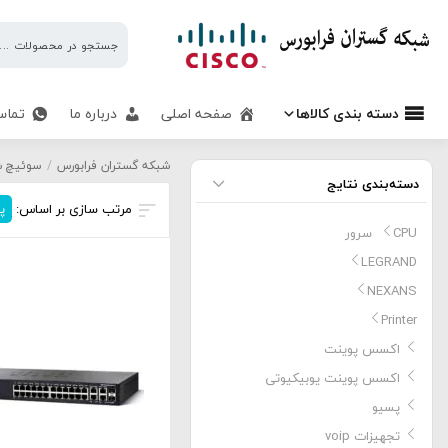
شبکه
گستران
فرابورس
دسته بندی کالاها
صفحه اصلی
درباره ما
تماس
سوئیچ سیسکو Small Business
شبکه گستران فرابورس
/
سوئیچ ش
دسته‌بندی نتایج
مرتب سازی بر اساس:
پ
CPU سرور
LEGRAND
NEXANS
Printer
اکسس پوینت
اکسس پوینت یوبیکیوتی
پسیو
تجهیزات voip