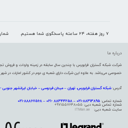
۷ روز هفته، ۲۴ ساعته پاسخگوی شما هستیم.
شمار
درباره ما
خصوصی می‌باشد. به علاوه این شرکت دارای شعبه ی دوم در کشور امارات در شهر 
آدرس:
شبکه گستران فرابورس، تهران – میدان فردوسی – خیابان ایرانشهر جنوبی -پل
شماره تماس:
88313895-021 – 88344258 -021 – 88867568-021
شماره تماس شعبه دبی:
971557248055+
سایت شعبه دبی:
ITMan.ae