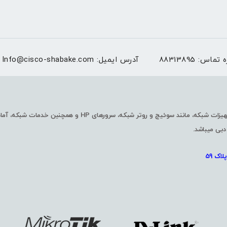
ه تماس:
88313895
آدرس ایمیل:
Info@cisco-shabake.com
شرکت شبکه گستران فرابورس با چندین سال سابقه در زمینه واردات و فروش تجهیزا
دبی میباشد.
اک 59