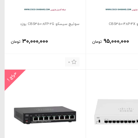
CB
سوئیچ سیسکو CBS350-8FP-2G یوزد
30,000,000
95,000,000
تومان
تومان
0
حراج !