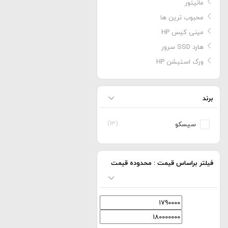
مانیتور
محبوب ترین ها
مینی کیس HP
هارد SSD سرور
ورک استیشن HP
برند
(13)
سیسکو
فیلتر براساس قیمت : محدوده قیمت
حداقل
حداكثر
قیمت
قيمت