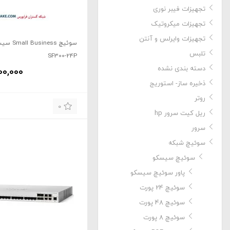
تجهیزات فیبر نوری
تجهیزات میکروتیک
تجهیزات وایرلس و آنتن
سوئیچ iness
تلبس
SF300-24P
دسته بندی نشده
00,000
ذخیره ساز- استوریج
روتر
0
ریل کیت سرور hp
سرور
سوئیچ شبکه
سوئیچ سیسکو
پاور سوئیچ سیسکو
سوئیچ 24 پورت
سوئیچ 48 پورت
سوئیچ 8 پورت