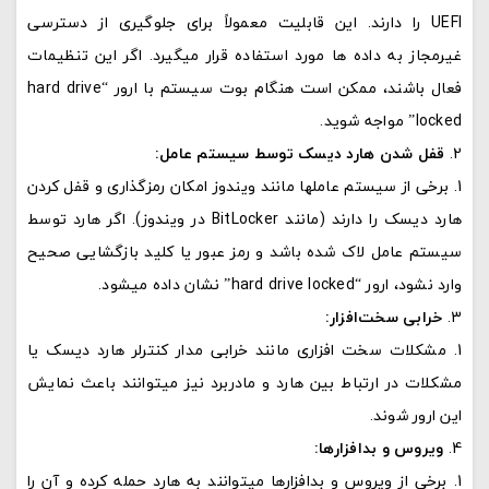
UEFI را دارند. این قابلیت معمولاً برای جلوگیری از دسترسی
غیرمجاز به داده‌ ها مورد استفاده قرار میگیرد. اگر این تنظیمات
فعال باشند، ممکن است هنگام بوت سیستم با ارور “hard drive
locked” مواجه شوید.
قفل شدن هارد دیسک توسط سیستم عامل:
برخی از سیستم‌ عاملها مانند ویندوز امکان رمزگذاری و قفل کردن
هارد دیسک را دارند (مانند BitLocker در ویندوز). اگر هارد توسط
سیستم‌ عامل لاک شده باشد و رمز عبور یا کلید بازگشایی صحیح
وارد نشود، ارور “hard drive locked” نشان داده میشود.
خرابی سخت‌افزار:
مشکلات سخت‌ افزاری مانند خرابی مدار کنترلر هارد دیسک یا
مشکلات در ارتباط بین هارد و مادربرد نیز میتوانند باعث نمایش
این ارور شوند.
ویروس‌ و بدافزارها:
برخی از ویروس‌ و بدافزارها میتوانند به هارد حمله کرده و آن را