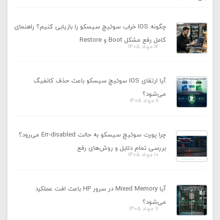
چگونه IOS خراب سوئیچ سیسکو را بازیابی کنیم؟ راهنمای
کامل رفع مشکل Boot و Restore
12 مرداد 1405
آیا ارتقای IOS سوئیچ سیسکو باعث حذف کانفیگ
می‌شود؟
11 مرداد 1405
چرا پورت سوئیچ سیسکو به حالت Err-disabled می‌رود؟
بررسی تمام دلایل و روش‌های رفع
10 مرداد 1405
آیا Mixed Memory در سرور HP باعث افت عملکرد
می‌شود؟
7 مرداد 1405