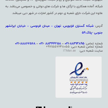
شبکه، آماده همکاری با ارگان ها و شرکت های دولتی و خصوصی می‌باشد. به
علاوه این شرکت دارای شعبه ی دوم در کشور امارات در شهر دبی میباشد.
آدرس:
شبکه گستران فرابورس، تهران – میدان فردوسی – خیابان ایرانشهر
جنوبی -پلاک 59
شماره تماس:
88313895-021 – 88344258 -021 – 88867568-021
شماره تماس شعبه دبی:
971557248055+
سایت شعبه دبی:
ITMan.ae