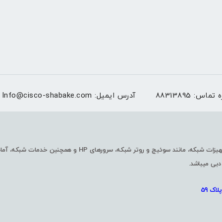
ه تماس:
88313895
آدرس ایمیل:
Info@cisco-shabake.com
شرکت شبکه گستران فرابورس با چندین سال سابقه در زمینه واردات و فروش تجهیزا
دبی میباشد.
اک 59