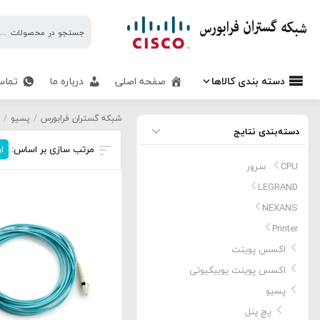
شبکه
گستران
فرابورس
دسته بندی کالاها
صفحه اصلی
درباره ما
تماس
نتایج جستجو: “”
شبکه گستران فرابورس
/
پسیو
/
پ
دسته‌بندی نتایج
مرتب سازی بر اساس:
ار
CPU سرور
LEGRAND
NEXANS
Printer
اکسس پوینت
اکسس پوینت یوبیکیوتی
پسیو
پچ پنل