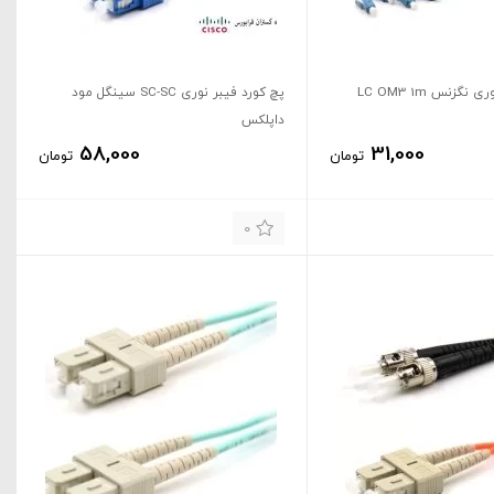
پیگتیل فیبر نوری نگزنس LC OM3 1m
پچ کورد فیبر نوری SC-SC سینگل مود
داپلکس
58,000
31,000
تومان
تومان
0