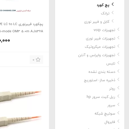
پچ کورد
ترانک
کابل و فیبر نوری
پچکورد فیبرنوری LC to LC
تجهیزات voip
ti‑mode OM3 5.0m AJ836A
تجهیزات فیبر نوری
0,000
تجهیزات میکروتیک
تجهیزات وایرلس و آنتن
0
تلبس
دسته بندی نشده
ذخیره ساز- استوریج
روتر
ریل کیت سرور hp
سرور
سوئیچ شبکه
فایروال