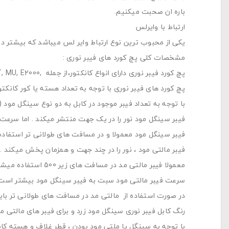
باره ان صحبت میکنیم.
ارتباط با وایرلس
یکی از محبوب ترین نوع ارتباط وایر لس میباشد که بیشتر در ب
مشخصات کلی پچ کورد های فیبر نوری :
پچ کورد فیبر نوری دارای انواع کانکتور،از جمله ,LC, SC, FC, ST, MU, E2000 و MTRJ هستند.
پچ کورد های فیبر نوری با توجه به تعداد هسته یا کور کانکتور به دو دسته Simplex و x
با توجه به تعداد فیبر موجود در کابل به دو نوع سینگل مود (Single Mode ) و مالتی مود (Multi Mode ) تقیسم میشوند .
فیبر سینگل مود نور را در یک جهت منتشر میکند . اما سرعت 
فیبر سینگل مود معمولا و در مسافت های طولانی تر استفاده
فیبر مالتی مود ، نور را در چند جهت و همزمان پخش میکند .
معمولا فیبر مالتی مد در مسافت های زیر 500 استفاده میشود .
سرعت فیبر مالتی مود سبت به فیبر سینگل مود بیشتر است 
در صورت استفاده از مالتی مد در مسافت های طولانی تر باید
رنگ کابل فیبر نوری سینگل مود زرد و برای فیبر های مالتی م
با توجه به سینگل یا ملتی مود بودن ، قطر غلاف و هسته کا