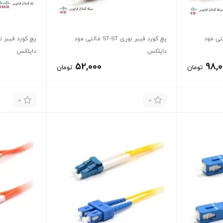
 نوری SC-SC مالتی مود
پچ کورد فیبر نوری ST-ST مالتی مود
داپلکس
داپلکس
52,000
98,
تومان
تومان
0
0