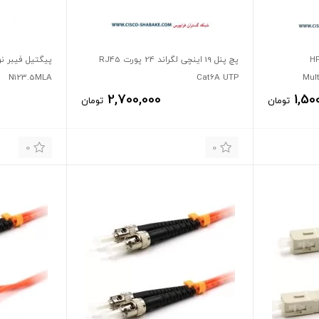
HPE 
پچ پنل 19 اینچی لگراند 24 پورت RJ45
N123.5MLA
Cat6A UTP
Mul
2,700,000
1,50
تومان
تومان
0
0