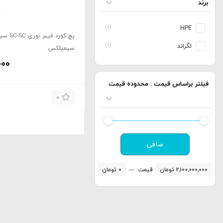
برند
(1)
HPE
پچ کورد فیب
(1)
لگراند
سیمپلکس
000
فیلتر براساس قیمت : محدوده قیمت
0
حداقل
حداكثر
صافی
قیمت
قيمت
2,100,000,000 تومان
قيمت:
—
0 تومان