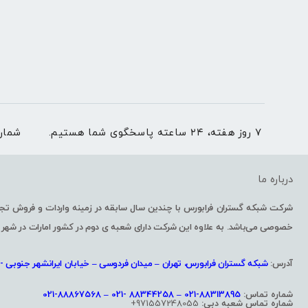
۷ روز هفته، ۲۴ ساعته پاسخگوی شما هستیم.
شمار
درباره ما
خصوصی می‌باشد. به علاوه این شرکت دارای شعبه ی دوم در کشور امارات در شهر 
آدرس:
شبکه گستران فرابورس، تهران – میدان فردوسی – خیابان ایرانشهر جنوبی -پل
شماره تماس:
88313895-021 – 88344258 -021 – 88867568-021
شماره تماس شعبه دبی:
971557248055+