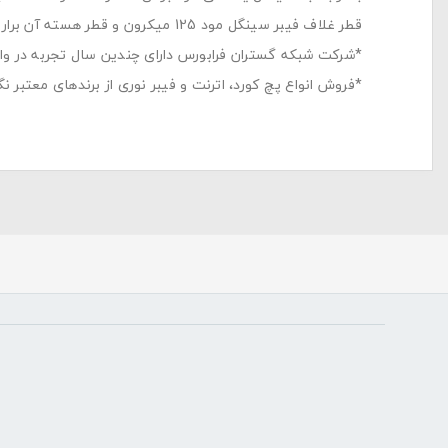
قطر غلاف فیبر سینگل مود 125 میکرون و قطر هسته آن برار با 9 میکرون می باشد.
*شرکت شبکه گستران فرابورس دارای چندین سال تجربه در واردات و ریفر محصو
*فروش انواع پچ کورد، اترنت و فیبر نوری از برندهای معتبر 