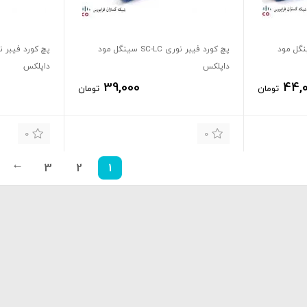
ر نوری SC-SC سینگل مود
پچ کورد فیبر نوری SC-LC سینگل مود
داپلکس
داپلکس
39,000
44,
تومان
تومان
0
0
3
2
1
→