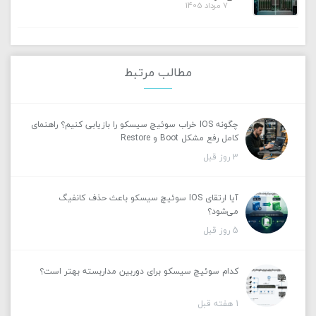
7 مرداد 1405
مطالب مرتبط
چگونه IOS خراب سوئیچ سیسکو را بازیابی کنیم؟ راهنمای
کامل رفع مشکل Boot و Restore
3 روز قبل
آیا ارتقای IOS سوئیچ سیسکو باعث حذف کانفیگ
می‌شود؟
5 روز قبل
کدام سوئیچ سیسکو برای دوربین مداربسته بهتر است؟
1 هفته قبل