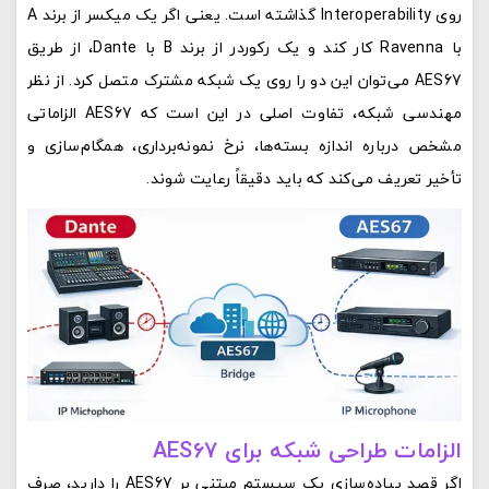
روی Interoperability گذاشته است. یعنی اگر یک میکسر از برند A
با Ravenna کار کند و یک رکوردر از برند B با Dante، از طریق
AES67 می‌توان این دو را روی یک شبکه مشترک متصل کرد. از نظر
مهندسی شبکه، تفاوت اصلی در این است که AES67 الزاماتی
مشخص درباره اندازه بسته‌ها، نرخ نمونه‌برداری، همگام‌سازی و
تأخیر تعریف می‌کند که باید دقیقاً رعایت شوند.
الزامات طراحی شبکه برای AES67
اگر قصد پیاده‌سازی یک سیستم مبتنی بر AES67 را دارید، صرف