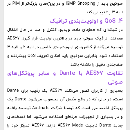
سوئیچ باید از IGMP Snooping و در پروژه‌های بزرگ‌تر از PIM در
لایه 3 پشتیبانی کند.
4. QoS و اولویت‌بندی ترافیک
در شبکه‌ای که همزمان داده، ویدیو، کنترل و صدا در حال انتقال
هستند، ترافیک صوتی باید در بالاترین اولویت قرار گیرد. AES67
توصیه می‌کند از کلاس‌های اولویت‌بندی خاصی در لایه 2 و لایه 3
استفاده شود. بنابراین سوئیچ باید امکان تعریف QoS پیشرفته و
صف‌بندی دقیق را داشته باشد.
تفاوت AES67 با Dante و سایر پروتکل‌های
صوتی
بسیاری از کاربران تصور می‌کنند AES67 یک رقیب برای Dante
است، در حالی که در واقع مکمل آن محسوب می‌شود. Dante یک
پروتکل اختصاصی است که توسط شرکت Audinate توسعه یافته
و در بسیاری از تجهیزات حرفه‌ای استفاده می‌شود. اما نسخه‌های
جدید Dante قابلیت AES67 Mode دارند. AES67 تمرکز خود را