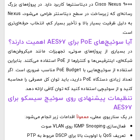
Cisco Nexus 9000 در دیتاسنترها کاربرد دارد. در پروژه‌های بزرگ
رسانه‌ای که زیرساخت در سطح دیتاسنتر طراحی می‌شود، Nexus
به دلیل ظرفیت بسیار بالا و تأخیر بسیار کم، انتخاب حرفه‌ای‌تری
است.
آیا سوئیچ‌های PoE برای AES67 اهمیت دارند؟
در بسیاری از پروژه‌های صوتی، تجهیزات مانند میکروفن‌های
شبکه‌ای، اینترفیس‌ها و کنترلرها از PoE استفاده می‌کنند. بنابراین
استفاده از سوئیچ‌هایی با PoE Budget مناسب ضروری است. اگر
تعداد زیادی دستگاه PoE دارید، باید توان کل مصرفی را محاسبه
کنید و از سوئیچی استفاده کنید که توان کافی ارائه دهد.
تنظیمات پیشنهادی روی سوئیچ سیسکو برای
AES67
در یک سناریوی عملی،
معمولاً
اقدامات زیر انجام می‌شود:
فعال‌سازی IGMP Snooping روی VLAN صوت
تعریف QoS با اولویت بالا برای DSCP مربوط به PTP