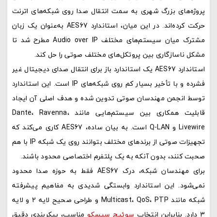
پروژه‌های بزرگ شهری به سمت انتقال صدا روی شبکه‌های اترنت
حرکت کرده‌اند. در این میان، استاندارد AES67 به‌عنوان یک زبان
مشترک میان سیستم‌های مختلف Audio over IP مطرح شد تا
مشکل ناسازگاری بین پروتکل‌های مختلف صوتی را حل کند.
استاندارد AES67 یک استاندارد باز برای انتقال صدای دیجیتال غیر
فشرده و با تأخیر بسیار کم روی شبکه‌های IP است. این استاندارد
توسط انجمن مهندسان صوتی تدوین شده و هدف اصلی آن ایجاد
قابلیت همکاری بین سیستم‌هایی مانند Dante، Ravenna،
Livewire و Q-LAN است. به بیان ساده، AES67 کاری می‌کند که
تجهیزات صوتی از برندهای مختلف بتوانند روی یک شبکه IP با هم
صحبت کنند، بدون آنکه به یک پلتفرم اختصاصی محدود باشند.
برای مهندسان شبکه، درک AES67 فقط به حوزه صدا محدود
نمی‌شود. این استاندارد وابستگی شدیدی به مفاهیم پیشرفته
شبکه مانند Multicast، QoS، PTP و طراحی صحیح لایه 2 و لایه
3 دارد. بنابراین انتخاب
سوئیچ سیسکو
مناسب، پیکربندی دقیق