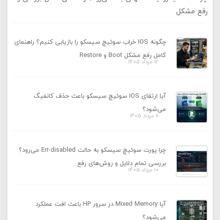
رفع مشکل
چگونه IOS خراب سوئیچ سیسکو را بازیابی کنیم؟ راهنمای
کامل رفع مشکل Boot و Restore
12 مرداد 1405
آیا ارتقای IOS سوئیچ سیسکو باعث حذف کانفیگ
می‌شود؟
11 مرداد 1405
چرا پورت سوئیچ سیسکو به حالت Err-disabled می‌رود؟
بررسی تمام دلایل و روش‌های رفع
10 مرداد 1405
آیا Mixed Memory در سرور HP باعث افت عملکرد
می‌شود؟