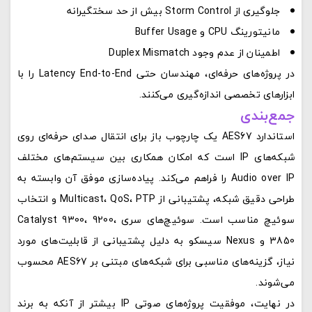
جلوگیری از Storm Control بیش از حد سختگیرانه
مانیتورینگ CPU و Buffer Usage
اطمینان از عدم وجود Duplex Mismatch
در پروژه‌های حرفه‌ای، مهندسان حتی Latency End-to-End را با
ابزارهای تخصصی اندازه‌گیری می‌کنند.
جمع‌بندی
استاندارد AES67 یک چارچوب باز برای انتقال صدای حرفه‌ای روی
شبکه‌های IP است که امکان همکاری بین سیستم‌های مختلف
Audio over IP را فراهم می‌کند. پیاده‌سازی موفق آن وابسته به
طراحی دقیق شبکه، پشتیبانی از Multicast، QoS، PTP و انتخاب
سوئیچ مناسب است. سوئیچ‌های سری Catalyst 9300، 9200،
3850 و Nexus سیسکو به دلیل پشتیبانی از قابلیت‌های مورد
نیاز، گزینه‌های مناسبی برای شبکه‌های مبتنی بر AES67 محسوب
می‌شوند.
در نهایت، موفقیت پروژه‌های صوتی IP بیشتر از آنکه به برند