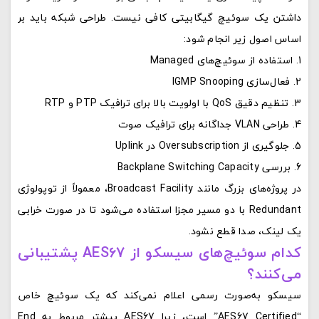
داشتن یک سوئیچ گیگابیتی کافی نیست. طراحی شبکه باید بر
اساس اصول زیر انجام شود:
استفاده از سوئیچ‌های Managed
فعال‌سازی IGMP Snooping
تنظیم دقیق QoS با اولویت بالا برای ترافیک PTP و RTP
طراحی VLAN جداگانه برای ترافیک صوت
جلوگیری از Oversubscription در Uplink
بررسی Backplane Switching Capacity
در پروژه‌های بزرگ مانند Broadcast Facility، معمولاً از توپولوژی
Redundant با دو مسیر مجزا استفاده می‌شود تا در صورت خرابی
یک لینک، صدا قطع نشود.
کدام سوئیچ‌های سیسکو از AES67 پشتیبانی
می‌کنند؟
سیسکو به‌صورت رسمی اعلام نمی‌کند که یک سوئیچ خاص
“AES67 Certified” است، زیرا AES67 بیشتر مربوط به End